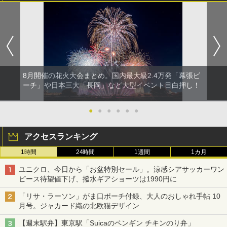
8月開催の花火大会まとめ。国内最大級2.4万発「幕張ビ
ーチ」や日本三大「長岡」など大型イベント目白押し！
●
●
●
●
●
●
アクセスランキング
1時間
24時間
1週間
1カ月
ユニクロ、今日から「お盆特別セール」。涼感シアサッカーワン
ピース待望値下げ、撥水ギアショーツは1990円に
「リサ・ラーソン」がま口ポーチ付録、大人のおしゃれ手帖 10
月号。ジャカード織の北欧猫デザイン
【週末駅弁】東京駅「Suicaのペンギン チキンのり弁」