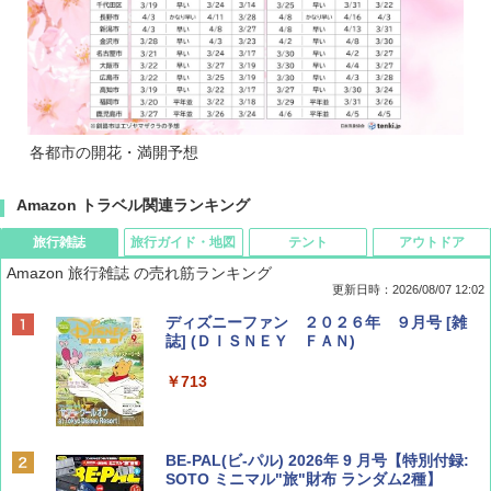
各都市の開花・満開予想
Amazon トラベル関連ランキング
旅行雑誌
旅行ガイド・地図
テント
アウトドア
Amazon 旅行雑誌 の売れ筋ランキング
更新日時：2026/08/07 12:02
ディズニーファン ２０２６年 ９月号 [雑
誌] (ＤＩＳＮＥＹ ＦＡＮ)
￥713
BE-PAL(ビ-パル) 2026年 9 月号【特別付録:
SOTO ミニマル"旅"財布 ランダム2種】