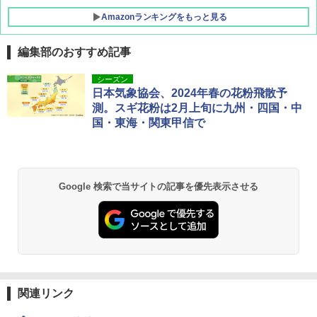
Amazonランキングをもっと見る
編集部のおすすめ記事
D40 地球の歩き方 チェンマイ タイ北部の魅
[キャンパーズコレクション 山善] ポップアッ
DEWEL パラソル 大型 ビーチ アウトドアパ
シーズン
力的な町 2026～2027 地球の歩き方D アジア
プテント 傘みたいに広げて畳める パッとサ
ラソル ガーデン サイトシート付 折りたたみ
日本気象協会、2024年春の花粉飛散予
ッとサンシェード キューブ フルクローズ メ
防水 UVカット 4段階高さ調整 軽量 収納袋付
測。スギ花粉は2月上旬に九州・四国・中
ッシュ 簡単設置 ワンタッチテント キャンプ
き
￥2,079
国・東海・関東甲信で
&ハイキング カーキ PATC-150(KH)
￥6,459
￥6,831
A09 地球の歩き方 イタリア 2026～2027 地
球の歩き方A ヨーロッパ
BUNDOK(バンドック)ソロ ドーム 1 EX BDK
Google 検索で当サイトの記事を優先表示させる
PYKES PEAK (パイクスピーク) 着替えテン
-08EX カーキ ソロキャンプ ポリエステル フ
ト プライバシー テント 【中が透けない】 1
レーム テント
￥2,479
人用 折りたたみ 防災グッズ 災害用トイレ ビ
ーチ ピクニック ポップアップテント 携帯 簡
￥14,800
易 トイレテント (ブラック)
地球の歩き方 スター・ウォーズ
￥4,980
GRANDOOR ステンレス保冷剤 2個セット 2
￥2,695
026リニューアル 急速冷凍 空間倍増 衛生的
コンパクト 保冷力長持ち
関連リンク
ENDLESS BASE 《めざましテレビで紹介》
テント ワンタッチ RENEW 幅200 2-3人用 43