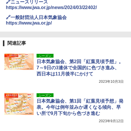
￥2,980
🔗ニュースリリース
500002(88859)
https://www.jwa.or.jp/news/2024/03/22402/
A26 地球の歩き方 チェコ ポーランド スロヴ
ァキア 2026～2027 地球の歩き方A ヨーロッ
￥5,999
ニューエラ New Era キャップ メッシュキャ
🔗一般財団法人日本気象協会
パ
ップ 9FORTY AFrame 15226380 NER37C00
https://www.jwa.or.jp/
94 ストーン ニューエラキャップ 9FORTYA
￥2,277
[キャンパーズコレクション 山善] 傘みたいに
サーフライダーファウンデーション Surfride
広げるだけ パッとサッとテント ブラックコ
r Foundation コラボ Aフレーム メンズ レデ
ーティング フルクローズ メッシュ 3-4人用
ィース 帽子 スナップバック a-frame 9フォー
関連記事
簡単設置 ポップアップテント エクルベージ
ティー男女兼用ユニセックス 夏用 日除けUV
新しい日本地理 地図・統計・移動から読み
ュ(BC仕様) PATC-150B(EB)
ケア FREE
解く (講談社現代新書)
シーズン
日本気象協会、第2回「紅葉見頃予想」。
￥9,990
￥4,400
￥1,540
7～9日の3連休で全国的に色づき進み、
西日本は11月後半にかけて
[キャンパーズコレクション 山善] 傘みたいに
熊撃退スプレー 熊よけスプレー 熊スプレー
2023年10月3日
広げるだけ パッとサッとテント キューブワ
【日本企業販売】超強力クマ対策スプレー 30
イド ブラックコーティング フルクローズ メ
0ml（連続噴射30秒）110ml（連続噴射15
ッシュ 4人用 簡単設置 ポップアップテント P
秒）射程5～10m 安全ロック搭載 携帯収納袋
シーズン
ATCW-150B エクルベージュ
付き ヒグマ・イノシシ対策 自治体・教育機
日本気象協会、第1回「紅葉見頃予想」発
関の購入実績 登山・キャンプ・アウトドア・
表。今年は例年並みか遅くなる傾向、早
防災用品 長期保存可能 緊急時用 日本国内発
￥-
い所で9月下旬から色づき進む
送
2023年9月12日
￥3,680