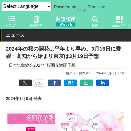
Powered by
Translate
トラベル Watch
旅の情報
観光地
観光スポット
カテゴリ
過去記事
検索
Impressサイト
ニュース
2024年の桜の開花は平年より早め。3月16日に愛
媛・高知から始まり東京は3月19日予想
日本気象協会2024年桜開花満開予想
編集部：田本康平
2024年3月6日 17:10
リスト
2024年3月6日 発表