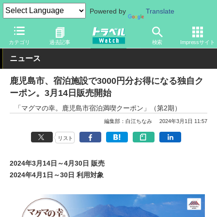
Powered by
Translate
トラベル Watch
地域
国内旅行
九州
カテゴリ
過去記事
検索
Impressサイト
ニュース
鹿児島市、宿泊施設で3000円分お得になる独自ク
ーポン。3月14日販売開始
「マグマの幸。鹿児島市宿泊満喫クーポン」（第2期）
編集部：白江ちなみ
2024年3月1日 11:57
リスト
2024年3月14日～4月30日 販売
2024年4月1日～30日 利用対象