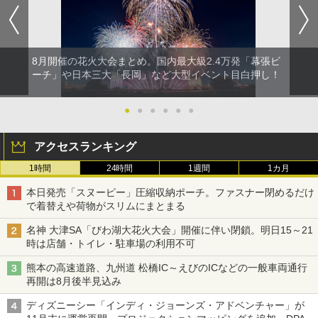
8月開催の花火大会まとめ。国内最大級2.4万発「幕張ビ
ーチ」や日本三大「長岡」など大型イベント目白押し！
●
●
●
●
●
●
アクセスランキング
1時間
24時間
1週間
1カ月
本日発売「スヌーピー」圧縮収納ポーチ。ファスナー閉めるだけ
で着替えや荷物がスリムにまとまる
名神 大津SA「びわ湖大花火大会」開催に伴い閉鎖。明日15～21
時は店舗・トイレ・駐車場の利用不可
熊本の高速道路、九州道 松橋IC～えびのICなどの一般車両通行
再開は8月後半見込み
ディズニーシー「インディ・ジョーンズ・アドベンチャー」が