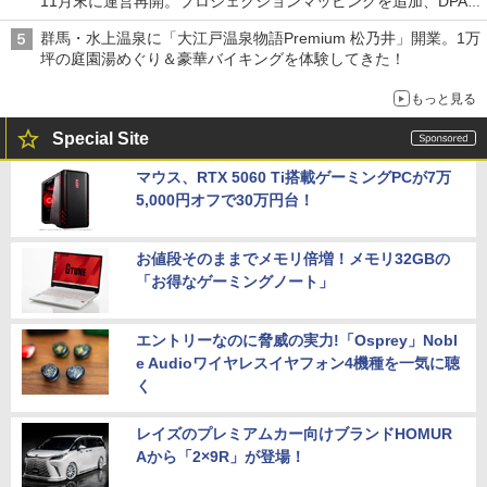
11月末に運営再開。プロジェクションマッピングを追加、DPA
は1500円
群馬・水上温泉に「大江戸温泉物語Premium 松乃井」開業。1万
坪の庭園湯めぐり＆豪華バイキングを体験してきた！
もっと見る
Special Site
マウス、RTX 5060 Ti搭載ゲーミングPCが7万
5,000円オフで30万円台！
お値段そのままでメモリ倍増！メモリ32GBの
「お得なゲーミングノート」
エントリーなのに脅威の実力!「Osprey」Nobl
e Audioワイヤレスイヤフォン4機種を一気に聴
く
レイズのプレミアムカー向けブランドHOMUR
Aから「2×9R」が登場！