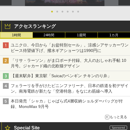
●
●
●
●
●
●
アクセスランキング
1時間
24時間
1週間
1カ月
ユニクロ、今日から「お盆特別セール」。涼感シアサッカーワン
ピース待望値下げ、撥水ギアショーツは1990円に
「リサ・ラーソン」がま口ポーチ付録、大人のおしゃれ手帖 10
月号。ジャカード織の北欧猫デザイン
【週末駅弁】東京駅「Suicaのペンギン チキンのり弁」
フェラーリを手がけたピニンファリーナ、日本の鉄道を初デザイ
ン。南海電鉄が新たな「空港特急」をなにわ筋線へ導入
本日発売「シャカ」じゃばら式4層収納ショルダーバッグが付
録、MonoMax 9月号
もっと見る
Special Site