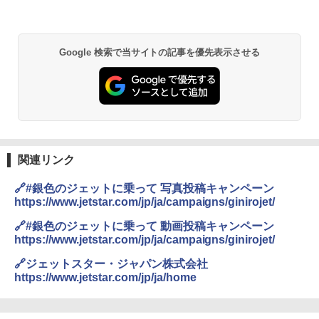
￥6,459
￥6,831
A09 地球の歩き方 イタリア 2026～2027 地
球の歩き方A ヨーロッパ
BUNDOK(バンドック)ソロ ドーム 1 EX BDK
Google 検索で当サイトの記事を優先表示させる
PYKES PEAK (パイクスピーク) 着替えテン
-08EX カーキ ソロキャンプ ポリエステル フ
ト プライバシー テント 【中が透けない】 1
レーム テント
￥2,479
人用 折りたたみ 防災グッズ 災害用トイレ ビ
ーチ ピクニック ポップアップテント 携帯 簡
￥14,800
易 トイレテント (ブラック)
地球の歩き方 スター・ウォーズ
￥4,980
GRANDOOR ステンレス保冷剤 2個セット 2
￥2,695
026リニューアル 急速冷凍 空間倍増 衛生的
コンパクト 保冷力長持ち
関連リンク
ENDLESS BASE 《めざましテレビで紹介》
テント ワンタッチ RENEW 幅200 2-3人用 43
￥2,980
🔗#銀色のジェットに乗って 写真投稿キャンペーン
500002(88859)
https://www.jetstar.com/jp/ja/campaigns/ginirojet/
A26 地球の歩き方 チェコ ポーランド スロヴ
ァキア 2026～2027 地球の歩き方A ヨーロッ
￥5,999
ニューエラ New Era キャップ メッシュキャ
🔗#銀色のジェットに乗って 動画投稿キャンペーン
パ
ップ 9FORTY AFrame 15226380 NER37C00
https://www.jetstar.com/jp/ja/campaigns/ginirojet/
94 ストーン ニューエラキャップ 9FORTYA
￥2,277
[キャンパーズコレクション 山善] 傘みたいに
サーフライダーファウンデーション Surfride
🔗ジェットスター・ジャパン株式会社
広げるだけ パッとサッとテント ブラックコ
r Foundation コラボ Aフレーム メンズ レデ
https://www.jetstar.com/jp/ja/home
ーティング フルクローズ メッシュ 3-4人用
ィース 帽子 スナップバック a-frame 9フォー
簡単設置 ポップアップテント エクルベージ
ティー男女兼用ユニセックス 夏用 日除けUV
新しい日本地理 地図・統計・移動から読み
ュ(BC仕様) PATC-150B(EB)
ケア FREE
解く (講談社現代新書)