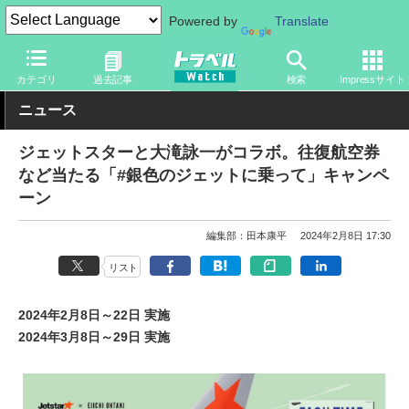
Powered by
Translate
トラベル Watch
企業・政府・官庁
国内エアライン
ジェットス
カテゴリ
過去記事
検索
Impressサイト
ニュース
ジェットスターと大滝詠一がコラボ。往復航空券
など当たる「#銀色のジェットに乗って」キャンペ
ーン
編集部：田本康平
2024年2月8日 17:30
リスト
2024年2月8日～22日 実施
2024年3月8日～29日 実施