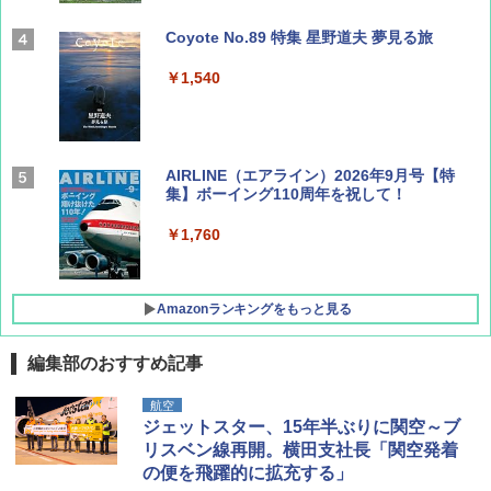
Coyote No.89 特集 星野道夫 夢見る旅
￥1,540
AIRLINE（エアライン）2026年9月号【特
集】ボーイング110周年を祝して！
￥1,760
Amazonランキングをもっと見る
編集部のおすすめ記事
D40 地球の歩き方 チェンマイ タイ北部の魅
[キャンパーズコレクション 山善] ポップアッ
DEWEL パラソル 大型 ビーチ アウトドアパ
航空
力的な町 2026～2027 地球の歩き方D アジア
プテント 傘みたいに広げて畳める パッとサ
ラソル ガーデン サイトシート付 折りたたみ
ジェットスター、15年半ぶりに関空～ブ
ッとサンシェード キューブ フルクローズ メ
防水 UVカット 4段階高さ調整 軽量 収納袋付
リスベン線再開。横田支社長「関空発着
ッシュ 簡単設置 ワンタッチテント キャンプ
き
￥2,079
の便を飛躍的に拡充する」
&ハイキング カーキ PATC-150(KH)