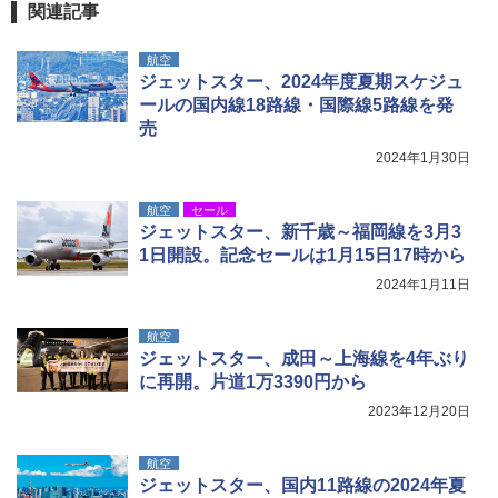
関連記事
￥9,990
￥4,400
￥1,540
航空
ジェットスター、2024年度夏期スケジュ
[キャンパーズコレクション 山善] 傘みたいに
熊撃退スプレー 熊よけスプレー 熊スプレー
ールの国内線18路線・国際線5路線を発
広げるだけ パッとサッとテント キューブワ
【日本企業販売】超強力クマ対策スプレー 30
売
イド ブラックコーティング フルクローズ メ
0ml（連続噴射30秒）110ml（連続噴射15
ッシュ 4人用 簡単設置 ポップアップテント P
秒）射程5～10m 安全ロック搭載 携帯収納袋
2024年1月30日
ATCW-150B エクルベージュ
付き ヒグマ・イノシシ対策 自治体・教育機
関の購入実績 登山・キャンプ・アウトドア・
防災用品 長期保存可能 緊急時用 日本国内発
￥-
航空
セール
送
ジェットスター、新千歳～福岡線を3月3
1日開設。記念セールは1月15日17時から
￥3,680
2024年1月11日
航空
ジェットスター、成田～上海線を4年ぶり
に再開。片道1万3390円から
2023年12月20日
航空
ジェットスター、国内11路線の2024年夏