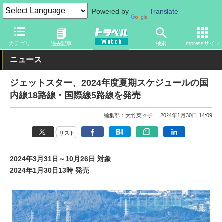
Powered by
Translate
トラベル Watch
企業・政府・官庁
国内エアライン
ジェットス
カテゴリ
過去記事
検索
Impressサイト
ニュース
ジェットスター、2024年度夏期スケジュールの国
内線18路線・国際線5路線を発売
編集部：大竹菜々子
2024年1月30日 14:09
リスト
2024年3月31日～10月26日 対象
2024年1月30日13時 発売