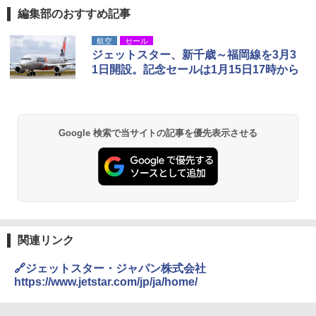
編集部のおすすめ記事
D40 地球の歩き方 チェンマイ タイ北部の魅
[キャンパーズコレクション 山善] ポップアッ
熊撃退スプレー 熊よけスプレー 熊スプレー
航空
セール
力的な町 2026～2027 地球の歩き方D アジア
プテント 傘みたいに広げて畳める パッとサ
【日本企業販売】超強力クマ対策スプレー 30
ジェットスター、新千歳～福岡線を3月3
ッとサンシェード キューブ フルクローズ メ
0ml（連続噴射30秒）110ml（連続噴射15
1日開設。記念セールは1月15日17時から
ッシュ 簡単設置 ワンタッチテント キャンプ
秒）射程5～10m 安全ロック搭載 携帯収納袋
￥2,079
&ハイキング カーキ PATC-150(KH)
付き ヒグマ・イノシシ対策 自治体・教育機
関の購入実績 登山・キャンプ・アウトドア・
防災用品 長期保存可能 緊急時用 日本国内発
￥6,830
送
地球の歩き方 スター・ウォーズ
Google 検索で当サイトの記事を優先表示させる
￥3,680
PYKES PEAK (パイクスピーク) 着替えテン
￥2,695
ト プライバシー テント 【中が透けない】 1
人用 折りたたみ 防災グッズ 災害用トイレ ビ
ーチ ピクニック ポップアップテント 携帯 簡
GRANDOOR ステンレス保冷剤 2個セット 2
易 トイレテント (グレー)
026リニューアル 急速冷凍 空間倍増 衛生的
コンパクト 保冷力長持ち
A09 地球の歩き方 イタリア 2026～2027 地
￥4,980
球の歩き方A ヨーロッパ
￥2,980
関連リンク
￥2,479
ENDLESS BASE 《めざましテレビで紹介》
🔗ジェットスター・ジャパン株式会社
テント ワンタッチ RENEW 幅200 2-3人用 43
BUNDOK(バンドック)ソロ ドーム 1 EX BDK
https://www.jetstar.com/jp/ja/home/
500002(88859)
-08EX カーキ ソロキャンプ ポリエステル フ
レーム ドーム型 テント
A26 地球の歩き方 チェコ ポーランド スロヴ
ァキア 2026～2027 地球の歩き方A ヨーロッ
￥5,999