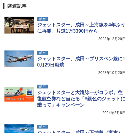
パ
￥-
関連記事
￥2,277
[キャンパーズコレクション 山善] 傘みたいに
航空
広げるだけ パッとサッとテント ブラックコ
DEWEL パラソル 大型 ビーチ アウトドアパ
ジェットスター、成田～上海線を4年ぶり
ーティング フルクローズ メッシュ 3-4人用
ラソル ガーデン サイトシート付 折りたたみ
に再開。片道1万3390円から
簡単設置 ポップアップテント エクルベージ
防水 UVカット 4段階高さ調整 軽量 収納袋付
新しい日本地理 地図・統計・移動から読み
ュ(BC仕様) PATC-150B(EB)
き
解く (講談社現代新書)
2023年12月20日
￥9,990
￥6,459
￥1,540
航空
ジェットスター、成田～ブリスベン線に1
0月29日就航
[キャンパーズコレクション 山善] 傘みたいに
ポインターライト 強力 小型 緑色/赤色/青紫色
広げるだけ パッとサッとテント キューブワ
USB充電式 高精度 超長距離照射 長時間使用
2023年10月20日
イド ブラックコーティング フルクローズ メ
可能 安全ロック付き 高安全性 金属製耐久 コ
ッシュ 4人用 簡単設置 ポップアップテント P
ンパクト多機能設計 持ち運び便利 アウトド
ATCW-150B エクルベージュ
ア/オフィス/教育現場/展示会用 緑
航空
ジェットスターと大滝詠一がコラボ。往
￥-
￥1,180
復航空券など当たる「#銀色のジェットに
乗って」キャンペーン
2024年2月8日
航空
ジェットスター、成田～下地島（宮古）