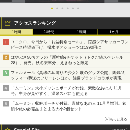
●
●
●
●
●
●
アクセスランキング
1時間
24時間
1週間
1カ月
ユニクロ、今日から「お盆特別セール」。涼感シアサッカーワン
ピース待望値下げ、撥水ギアショーツは1990円に
はやぶさ50％オフの「新幹線eチケット（トクだ値スペシャル
28）」発売。秋冬乗車分、えきねっと限定
フェルメール《真珠の耳飾りの少女》展のグッズ公開。図録/ミ
ッフィー/葬送のフリーレンほか、注目ブランドコラボが実現
「ムーミン」大小メッシュポーチが付録、素敵なあの人 11月
号。中身が見やすく、温泉スパにも使える
「ムーミン」収納ポーチが付録、素敵なあの人 11月号増刊。衣
類や旅の必需品まとまる大小2個セット
もっと見る