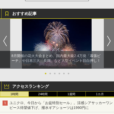
おすすめ記事
8月開催の花火大会まとめ。国内最大級2.4万発「幕張ビ
ーチ」や日本三大「長岡」など大型イベント目白押し！
●
●
●
●
●
●
アクセスランキング
1時間
24時間
1週間
1カ月
ユニクロ、今日から「お盆特別セール」。涼感シアサッカーワン
ピース待望値下げ、撥水ギアショーツは1990円に