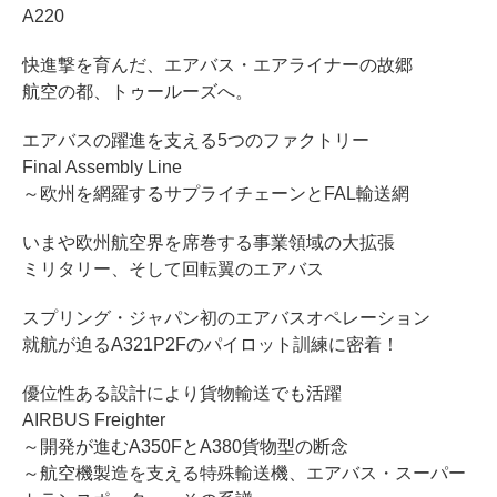
A220
快進撃を育んだ、エアバス・エアライナーの故郷
航空の都、トゥールーズへ。
エアバスの躍進を支える5つのファクトリー
Final Assembly Line
～欧州を網羅するサプライチェーンとFAL輸送網
いまや欧州航空界を席巻する事業領域の大拡張
ミリタリー、そして回転翼のエアバス
スプリング・ジャパン初のエアバスオペレーション
就航が迫るA321P2Fのパイロット訓練に密着！
優位性ある設計により貨物輸送でも活躍
AIRBUS Freighter
～開発が進むA350FとA380貨物型の断念
～航空機製造を支える特殊輸送機、エアバス・スーパー