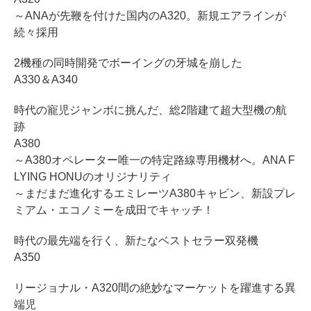
～ANAが先鞭を付けた国内のA320。新規エアラインが
続々採用
2機種の同時開発でボーイングの牙城を崩した
A330＆A340
時代の寵児ジャンボに挑んだ、総2階建て超大型機の航
跡
A380
～A380オペレーター唯一の特定路線専用機材へ。ANA F
LYING HONUのオリジナリティ
～まだまだ進化するエミレーツA380キャビン、新設プレ
ミアム・エコノミーを成田でキャッチ！
時代の最先端を行く、新たなベストセラー双発機
A350
リージョナル・A320間の絶妙なマーケットを躍進する異
端児