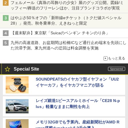
フェルメール《真珠の耳飾りの少女》展のグッズ公開。図録/ミ
ッフィー/葬送のフリーレンほか、注目ブランドコラボが実現
はやぶさ50％オフの「新幹線eチケット（トクだ値スペシャル
28）」発売。秋冬乗車分、えきねっと限定
【週末駅弁】東京駅「Suicaのペンギン チキンのり弁」
九州の高速道路、お盆期間は松橋ICなど通行止め端末を先頭にし
た渋滞予測。東九州道への迂回は料金調整を実施
もっと見る
Special Site
SOUNDPEATSのイヤカフ型イヤフォン「UU2
イヤーカフ」をイヤカフマニアが語る
レイズ鍛造1ピースアルミホイール「CE28 N-p
lus」軽量なままに剛性を向上
メモリ32GBでも予算内。産経新聞社がAMD R
yzen搭載dynabookを2千台導入