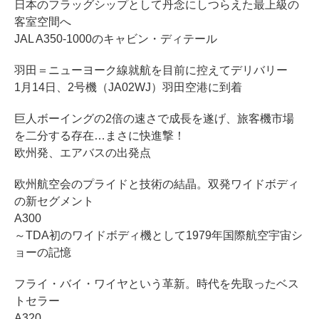
日本のフラッグシップとして丹念にしつらえた最上級の
客室空間へ
JAL A350-1000のキャビン・ディテール
羽田＝ニューヨーク線就航を目前に控えてデリバリー
1月14日、2号機（JA02WJ）羽田空港に到着
巨人ボーイングの2倍の速さで成長を遂げ、旅客機市場
を二分する存在…まさに快進撃！
欧州発、エアバスの出発点
欧州航空会のプライドと技術の結晶。双発ワイドボディ
の新セグメント
A300
～TDA初のワイドボディ機として1979年国際航空宇宙シ
ョーの記憶
フライ・バイ・ワイヤという革新。時代を先取ったベス
トセラー
A320