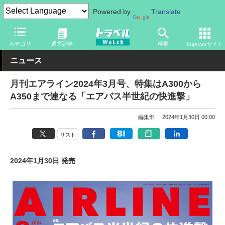
Powered by
Translate
トラベル Watch
旅の情報
書籍・Web
カテゴリ
過去記事
検索
Impressサイト
ニュース
月刊エアライン2024年3月号、特集はA300から
A350まで連なる「エアバス半世紀の快進撃」
編集部
2024年1月30日 00:00
リスト
2024年1月30日 発売