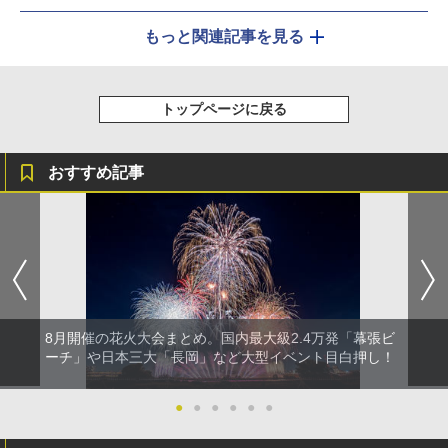
もっと関連記事を見る
トップページに戻る
おすすめ記事
8月開催の花火大会まとめ。国内最大級2.4万発「幕張ビ
ーチ」や日本三大「長岡」など大型イベント目白押し！
●
●
●
●
●
●