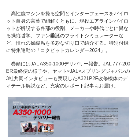
高性能マシンを操る空間とインターフェースをパイロ
ット自身の言葉で紐解くともに、現役エアラインパイロ
ットが解説する各部の役割、メーカーや時代ごとに異な
る操縦哲学、ファン垂涎のフライトシミュレーターな
ど、憧れの操縦席を多彩な切り口で紹介する。特別付録
に特集連動の「コクピットカレンダー2024」。
巻頭にはJAL A350-1000デリバリー報告。JAL 777-200
ER最終便の様子や、ヤマト×JAL×スプリングジャパンの
3社共同インタビューも実現したA321P2F改修機体のデ
ィテール解説など、充実のレポート記事もお届け。