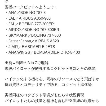
ク
愛機のコクピットへようこそ！
・ANA／BOEING 787-8
・JAL／AIRBUS A350-900
・JAL／BOEING 777-200ER
・AIRDO／BOEING 767-300ER
・SKYMARK／BOEING 737-800
・Jetstar Japan／AIRBUS A320
・J-AIR／EMBRAER E-JETS
・ANA WINGS／BOMBARDIER DHC-8-400
出発→到着のA to Zで理解
現役パイロットが解説するコクピット各部とその機能
ハイテク化する機材を、既存のリソースでどう飛ばすか
操縦資格とコモナリティで語る、コクピット進化論
実機同様のコクピット環境がもたらす状況再現
パイロットたちの技量と精神を育むFFS訓練の現場から