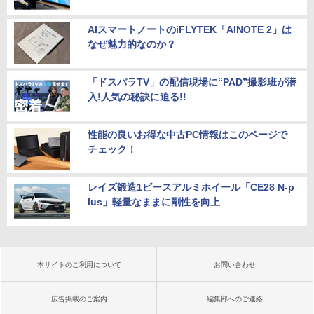
AIスマートノートのiFLYTEK「AINOTE 2」は
なぜ魅力的なのか？
「ドスパラTV」の配信現場に“PAD”撮影班が潜
入!人気の秘訣に迫る!!
性能の良いお得な中古PC情報はこのページで
チェック！
レイズ鍛造1ピースアルミホイール「CE28 N-p
lus」軽量なままに剛性を向上
本サイトのご利用について
お問い合わせ
広告掲載のご案内
編集部へのご連絡