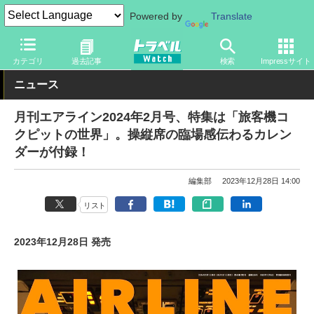
Powered by
Translate
トラベル Watch
旅の情報
書籍・Web
カテゴリ
過去記事
検索
Impressサイト
ニュース
月刊エアライン2024年2月号、特集は「旅客機コ
クピットの世界」。操縦席の臨場感伝わるカレン
ダーが付録！
編集部
2023年12月28日 14:00
リスト
2023年12月28日 発売