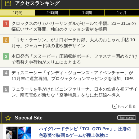
アクセスランキング
1時間
24時間
1週間
1カ月
クロックスのリカバリーサンダルがセールで半額。23～31cmの
幅広いサイズ展開、独自のクッション素材を採用
「リサ・ラーソン」がま口ポーチ付録、大人のおしゃれ手帖 10
月号。ジャカード織の北欧猫デザイン
本日発売「スヌーピー」圧縮収納ポーチ。ファスナー閉めるだけ
で着替えや荷物がスリムにまとまる
ディズニーシー「インディ・ジョーンズ・アドベンチャー」が
11月末に運営再開。プロジェクションマッピングを追加、DPA
は1500円
フェラーリを手がけたピニンファリーナ、日本の鉄道を初デザイ
ン。南海電鉄が新たな「空港特急」をなにわ筋線へ導入
もっと見る
Special Site
ハイグレードテレビ「TCL Q7D Pro」。圧巻の
色彩美で映画＆ゲームが極上体験に