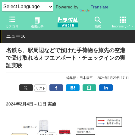
Powered by
Translate
トラベル Watch
旅の方法
空旅
その他
カテゴリ
過去記事
検索
Impressサイト
ニュース
名鉄ら、駅周辺などで預けた手荷物を旅先の空港
で受け取れるオフエアポート・チェックインの実
証実験
編集部：田本康平
2024年1月29日 17:11
リスト
2024年2月4日～11日 実施