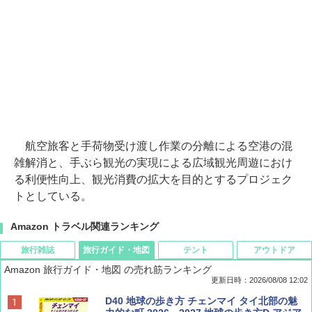
航空旅客と手荷物受け渡し作業の分離による空港の混
雑解消と、手ぶら観光の実現による広域観光周遊におけ
る利便性向上、観光消費の拡大を目的とするプロジェク
トとしている。
Amazon トラベル関連ランキング
旅行雑誌
旅行ガイド・地図
テント
アウトドア
Amazon 旅行ガイド・地図 の売れ筋ランキング
更新日時：2026/08/08 12:02
BE-PAL(ビ-パル) 2026年 9 月号【特別付録:
D40 地球の歩き方 チェンマイ タイ北部の魅