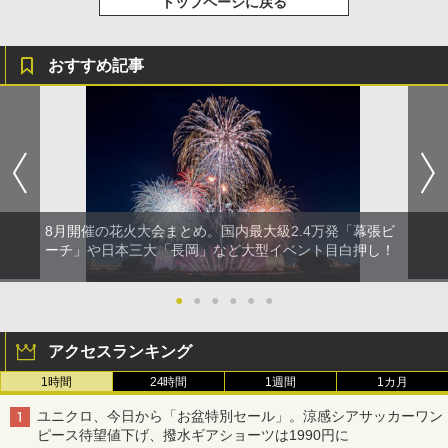
トップページに戻る
おすすめ記事
8月開催の花火大会まとめ。国内最大級2.4万発「幕張ビ
ーチ」や日本三大「長岡」など大型イベント目白押し！
●
●
●
●
●
●
アクセスランキング
1時間
24時間
1週間
1カ月
ユニクロ、今日から「お盆特別セール」。涼感シアサッカーワン
ピース待望値下げ、撥水ギアショーツは1990円に