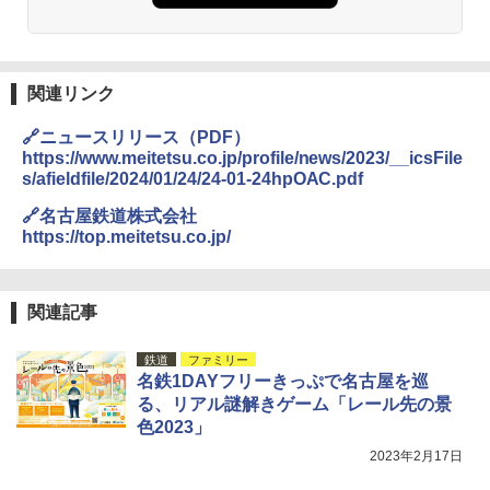
ーチ ピクニック ポップアップテント 携帯 簡
易 トイレテント (ブラック)
DEWEL パラソル 大型 ビーチ アウトドアパ
￥4,980
ラソル ガーデン サイトシート付 折りたたみ
関連リンク
防水 UVカット 4段階高さ調整 軽量 収納袋付
き
ENDLESS BASE 《めざましテレビで紹介》
🔗ニュースリリース（PDF）
テント ワンタッチ RENEW 幅200 2-3人用 43
￥6,459
https://www.meitetsu.co.jp/profile/news/2023/__icsFile
500002(88859)
s/afieldfile/2024/01/24/24-01-24hpOAC.pdf
￥5,999
🔗名古屋鉄道株式会社
ポインターライト 強力 小型 緑色/赤色/青紫色
USB充電式 高精度 超長距離照射 長時間使用
https://top.meitetsu.co.jp/
可能 安全ロック付き 高安全性 金属製耐久 コ
[キャンパーズコレクション 山善] 傘みたいに
ンパクト多機能設計 持ち運び便利 アウトド
広げるだけ パッとサッとテント ブラックコ
ア/オフィス/教育現場/展示会用 緑
ーティング フルクローズ メッシュ 3-4人用
関連記事
簡単設置 ポップアップテント エクルベージ
￥1,180
ュ(BC仕様) PATC-150B(EB)
鉄道
ファミリー
名鉄1DAYフリーきっぷで名古屋を巡
￥9,990
熊撃退スプレー 熊よけスプレー 熊スプレー
る、リアル謎解きゲーム「レール先の景
【日本企業販売】超強力クマ対策スプレー 30
色2023」
0ml（連続噴射30秒）110ml（連続噴射15
[キャンパーズコレクション 山善] 傘みたいに
秒）射程5～10m 安全ロック搭載 携帯収納袋
2023年2月17日
広げるだけ パッとサッとテント キューブワ
付き ヒグマ・イノシシ対策 自治体・教育機
イド ブラックコーティング フルクローズ メ
関の購入実績 登山・キャンプ・アウトドア・