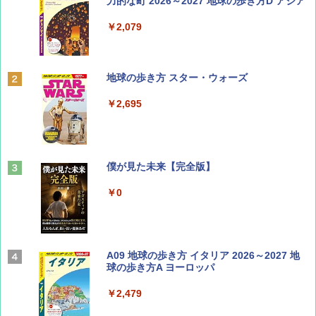
SOTO ミニマル"旅"財布 ランダム2種】
力的な町 2026～2027 地球の歩き方D アジア
￥1,500
￥2,079
ディズニーファン ２０２６年 ９月号 [雑
地球の歩き方 スター・ウォーズ
誌] (ＤＩＳＮＥＹ ＦＡＮ)
￥2,695
￥713
山と溪谷 2026年8月号「南アルプス大全」
僕が見た未来【完全版】
￥1,540
￥0
Coyote No.89 特集 星野道夫 夢見る旅
A09 地球の歩き方 イタリア 2026～2027 地
球の歩き方A ヨーロッパ
￥1,540
￥2,479