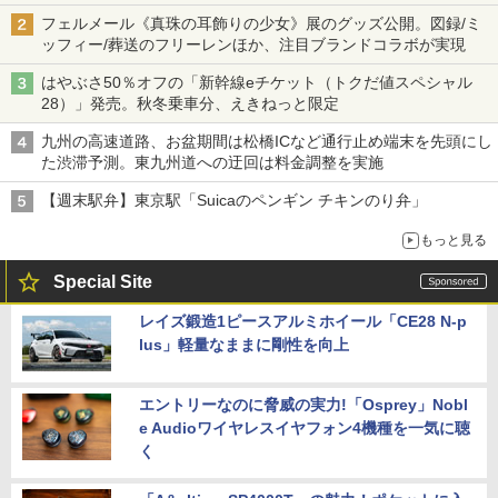
フェルメール《真珠の耳飾りの少女》展のグッズ公開。図録/ミ
ッフィー/葬送のフリーレンほか、注目ブランドコラボが実現
はやぶさ50％オフの「新幹線eチケット（トクだ値スペシャル
28）」発売。秋冬乗車分、えきねっと限定
九州の高速道路、お盆期間は松橋ICなど通行止め端末を先頭にし
た渋滞予測。東九州道への迂回は料金調整を実施
【週末駅弁】東京駅「Suicaのペンギン チキンのり弁」
もっと見る
Special Site
レイズ鍛造1ピースアルミホイール「CE28 N-p
lus」軽量なままに剛性を向上
エントリーなのに脅威の実力!「Osprey」Nobl
e Audioワイヤレスイヤフォン4機種を一気に聴
く