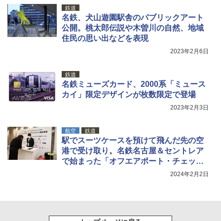
ッシュ 4人用 簡単設置 ポップアップテント P
防災用品 長期保存可能 緊急時用 日本国内発
鉄道
ATCW-150B エクルベージュ
送
名鉄、犬山遊園駅舎のパブリックアート
公開。桃太郎伝説や木曽川の自然、地域
￥-
￥3,680
住民の思い出などを表現
2023年2月6日
鉄道
名鉄ミューズカード、2000系「ミュース
カイ」限定デザインが枚数限定で登場
2023年2月3日
航空
鉄道
駅でスーツケースを預けて飛んだ先の空
港で受け取り。名鉄名古屋＆セントレア
で始まった「オフエアポート・チェック
イン」を見てきた
2024年2月2日