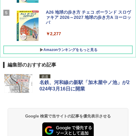
AIRLINE（エアライン）2026年9月号【特
A26 地球の歩き方 チェコ ポーランド スロヴ
集】ボーイング110周年を祝して！
ァキア 2026～2027 地球の歩き方A ヨーロッ
パ
￥1,760
￥2,277
Amazonランキングをもっと見る
編集部のおすすめ記事
[キャンパーズコレクション 山善] ポップアッ
GRANDOOR ステンレス保冷剤 2個セット 2
鉄道
プテント 傘みたいに広げて畳める パッとサ
026リニューアル 急速冷凍 空間倍増 衛生的
名鉄、河和線の新駅「加木屋中ノ池」が2
ッとサンシェード キューブ フルクローズ メ
コンパクト 保冷力長持ち
024年3月16日に開業
ッシュ 簡単設置 ワンタッチテント キャンプ
&ハイキング カーキ PATC-150(KH)
￥2,980
￥6,830
BUNDOK(バンドック)ソロ ドーム 1 EX BDK
Google 検索で当サイトの記事を優先表示させる
-08EX カーキ ソロキャンプ ポリエステル フ
PYKES PEAK (パイクスピーク) 着替えテン
レーム ドーム型 テント
ト プライバシー テント 【中が透けない】 1
人用 折りたたみ 防災グッズ 災害用トイレ ビ
￥14,800