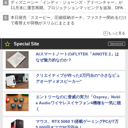
ディズニーシー「インディ・ジョーンズ・アドベンチャー」が
11月末に運営再開。プロジェクションマッピングを追加、DPA
は1500円
本日発売「スヌーピー」圧縮収納ポーチ。ファスナー閉めるだけ
で着替えや荷物がスリムにまとまる
もっと見る
Special Site
AIスマートノートのiFLYTEK「AINOTE 2」は
なぜ魅力的なのか？
クリエイティブが作った2万円台の“小さなピュ
アオーディオスピーカー”
エントリーなのに脅威の実力!「Osprey」Nobl
e Audioワイヤレスイヤフォン4機種を一気に聴
く
マウス、RTX 5060 Ti搭載ゲーミングPCが7万
5,000円オフで30万円台！