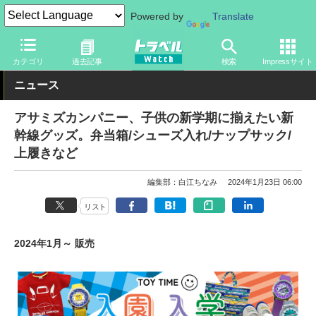
Powered by
Translate
トラベル Watch
旅のアイテム
旅行グッズ
生活雑貨
カテゴリ
過去記事
検索
Impressサイト
ニュース
アサミズカンパニー、子供の新学期に揃えたい新
幹線グッズ。弁当箱/シューズ入れ/ナップサック/
上履きなど
編集部：白江ちなみ
2024年1月23日 06:00
リスト
2024年1月～ 販売