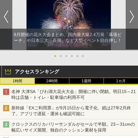
8月開催の花火大会まとめ。国内最大級2.4万発「幕張ビ
ーチ」や日本三大「長岡」など大型イベント目白押し！
●
●
●
●
●
●
アクセスランキング
1時間
24時間
1週間
1カ月
名神 大津SA「びわ湖大花火大会」開催に伴い閉鎖。明日15～21
時は店舗・トイレ・駐車場の利用不可
新幹線「EXご利用票」が9月15日から電子化、紙は27年2月終
了。アプリで遅延・運休も確認可能に
クロックスのリカバリーサンダルがセールで半額。23～31cmの
幅広いサイズ展開、独自のクッション素材を採用