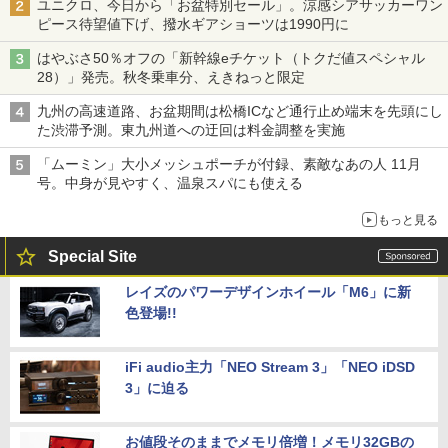
ユニクロ、今日から「お盆特別セール」。涼感シアサッカーワン
ピース待望値下げ、撥水ギアショーツは1990円に
はやぶさ50％オフの「新幹線eチケット（トクだ値スペシャル
28）」発売。秋冬乗車分、えきねっと限定
九州の高速道路、お盆期間は松橋ICなど通行止め端末を先頭にし
た渋滞予測。東九州道への迂回は料金調整を実施
「ムーミン」大小メッシュポーチが付録、素敵なあの人 11月
号。中身が見やすく、温泉スパにも使える
もっと見る
Special Site
レイズのパワーデザインホイール「M6」に新
色登場!!
iFi audio主力「NEO Stream 3」「NEO iDSD
3」に迫る
お値段そのままでメモリ倍増！メモリ32GBの