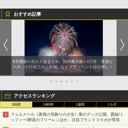
おすすめ記事
8月開催の花火大会まとめ。国内最大級2.4万発「幕張ビ
ーチ」や日本三大「長岡」など大型イベント目白押し！
●
●
●
●
●
●
アクセスランキング
1時間
24時間
1週間
1カ月
フェルメール《真珠の耳飾りの少女》展のグッズ公開。図録/ミ
ッフィー/葬送のフリーレンほか、注目ブランドコラボが実現