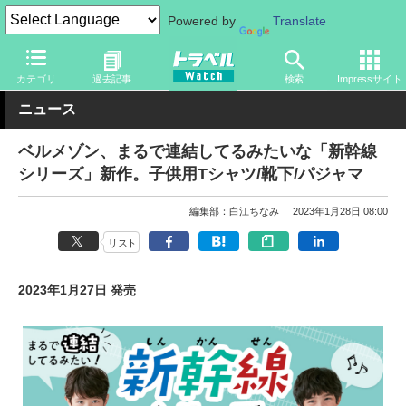
Powered by
Translate
トラベル Watch
旅のアイテム
旅行グッズ
衣類
カテゴリ
過去記事
検索
Impressサイト
ニュース
ベルメゾン、まるで連結してるみたいな「新幹線
シリーズ」新作。子供用Tシャツ/靴下/パジャマ
編集部：白江ちなみ
2023年1月28日 08:00
リスト
2023年1月27日 発売