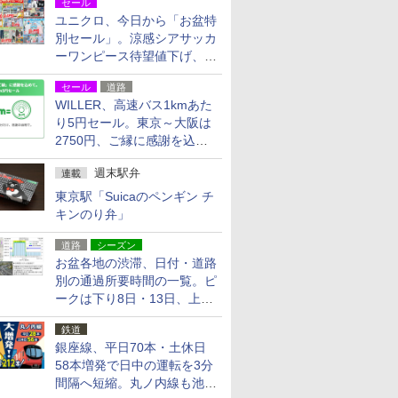
セール
ユニクロ、今日から「お盆特
別セール」。涼感シアサッカ
ーワンピース待望値下げ、撥
水ギアショーツは1990円に
セール
道路
WILLER、高速バス1kmあた
り5円セール。東京～大阪は
2750円、ご縁に感謝を込め
た20周年記念キャンペーン
週末駅弁
連載
東京駅「Suicaのペンギン チ
キンのり弁」
道路
シーズン
お盆各地の渋滞、日付・道路
別の通過所要時間の一覧。ピ
ークは下り8日・13日、上り
14日・15日
鉄道
銀座線、平日70本・土休日
58本増発で日中の運転を3分
間隔へ短縮。丸ノ内線も池袋