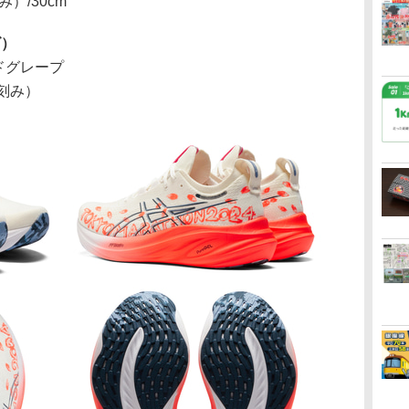
刻み）/30cm
ズ）
ドグレープ
cm刻み）