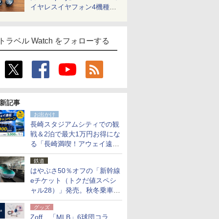
イヤレスイヤフォン4機種を
一気に聴く
トラベル Watch をフォローする
新記事
お出かけ
長崎スタジアムシティでの観
戦＆2泊で最大1万円お得にな
る「長崎満喫！アウェイ遠征
応援キャンペーン」
鉄道
はやぶさ50％オフの「新幹線
eチケット（トクだ値スペシ
ャル28）」発売。秋冬乗車
分、えきねっと限定
グッズ
Zoff、「MLB」6球団コラ