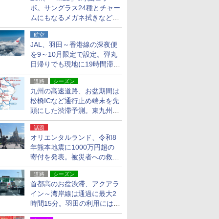
ボ。サングラス24種とチャー
ムにもなるメガネ拭きなど雑
貨24種
航空
JAL、羽田～香港線の深夜便
を9～10月限定で設定。弾丸
日帰りでも現地に19時間滞在
できる
道路
シーズン
九州の高速道路、お盆期間は
松橋ICなど通行止め端末を先
頭にした渋滞予測。東九州道
への迂回は料金調整を実施
話題
オリエンタルランド、令和8
年熊本地震に1000万円超の
寄付を発表。被災者への救援
活動・復旧支援
道路
シーズン
首都高のお盆渋滞、アクアラ
イン～湾岸線は通過に最大2
時間15分。羽田の利用には
「空港西出口」の利用検討を