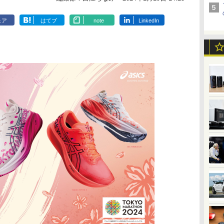
ェア
はてブ
note
LinkedIn