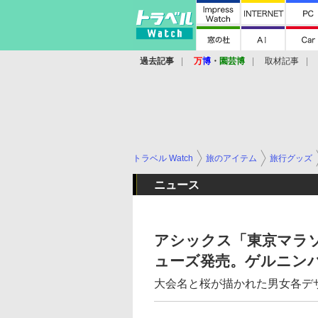
過去記事
万
博
・
園芸博
取材記事
トラベル Watch
旅のアイテム
旅行グッズ
ニュース
アシックス「東京マラソ
ューズ発売。ゲルニンバ
大会名と桜が描かれた男女各デ