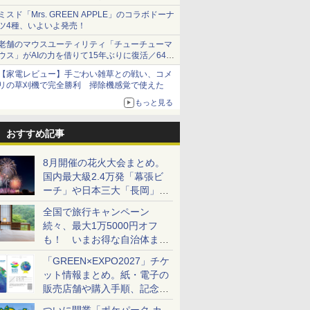
1,500円から受付
ミスド「Mrs. GREEN APPLE」のコラボドーナ
ツ4種、いよいよ発売！
老舗のマウスユーティリティ「チューチューマ
ウス」がAIの力を借りて15年ぶりに復活／64bit
化、Windows 10/11、「Chrome」も走り回
【家電レビュー】手ごわい雑草との戦い、コメ
る。復活記念で2026年末まで500円
リの草刈機で完全勝利 掃除機感覚で使えた
もっと見る
おすすめ記事
8月開催の花火大会まとめ。
国内最大級2.4万発「幕張ビ
ーチ」や日本三大「長岡」な
ど大型イベント目白押し！
全国で旅行キャンペーン
続々、最大1万5000円オフ
も！ いまお得な自治体まと
め
「GREEN×EXPO2027」チケ
ット情報まとめ。紙・電子の
販売店舗や購入手順、記念チ
ケットも解説