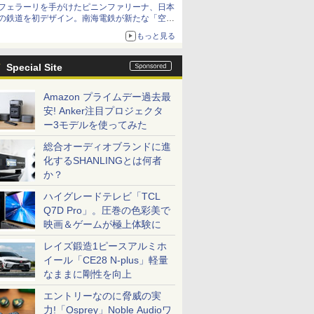
フェラーリを手がけたピニンファリーナ、日本
の鉄道を初デザイン。南海電鉄が新たな「空港
特急」をなにわ筋線へ導入
もっと見る
Special Site
Amazon プライムデー過去最
安! Anker注目プロジェクタ
ー3モデルを使ってみた
総合オーディオブランドに進
化するSHANLINGとは何者
か？
ハイグレードテレビ「TCL
Q7D Pro」。圧巻の色彩美で
映画＆ゲームが極上体験に
レイズ鍛造1ピースアルミホ
イール「CE28 N-plus」軽量
なままに剛性を向上
エントリーなのに脅威の実
力!「Osprey」Noble Audioワ