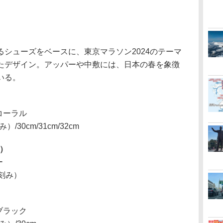
シューズをベースに、東京マラソン2024のテーマ
たデザイン。アッパーや中敷には、日本の春を象徴
いる。
コーラル
み）/30cm/31cm/32cm
ズ）
ー
cm刻み）
ブラック