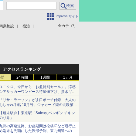
Impress サイト
全カテゴリ
商業施設
宿泊
アクセスランキング
時間
24時間
1週間
1カ月
ユニクロ、今日から「お盆特別セール」。涼感
シアサッカーワンピース待望値下げ、撥水ギア
ショーツは1990円に
「リサ・ラーソン」がま口ポーチ付録、大人の
おしゃれ手帖 10月号。ジャカード織の北欧猫デ
ザイン
【週末駅弁】東京駅「Suicaのペンギン チキン
のり弁」
九州の高速道路、お盆期間は松橋ICなど通行止
め端末を先頭にした渋滞予測。東九州道への迂
回は料金調整を実施