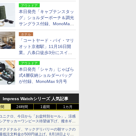
～中野坂上を4分間隔に
アウトドア
本日発売「キャプテンスタッ
グ」ショルダーポーチ＆調光
サングラス付録、MonoMax
9月号増刊
ホテル
「コートヤード・バイ・マリ
オット京都駅」11月16日開
業。八条口徒歩3分にスイー
ト含む全270室、ダイニング
アウトドア
も併設
本日発売「シャカ」じゃばら
式4層収納ショルダーバッグ
が付録、MonoMax 9月号
Impress Watchシリーズ 人気記事
時間
24時間
1週間
1カ月
ユニクロ、今日から「お盆特別セール」。涼感
シアサッカーワンピース待望値下げ、撥水ギア
ショーツは1990円に
マクドナルド、マックデリバリーの朝マックの
最低注文料金が500円値上げ。8月18日より