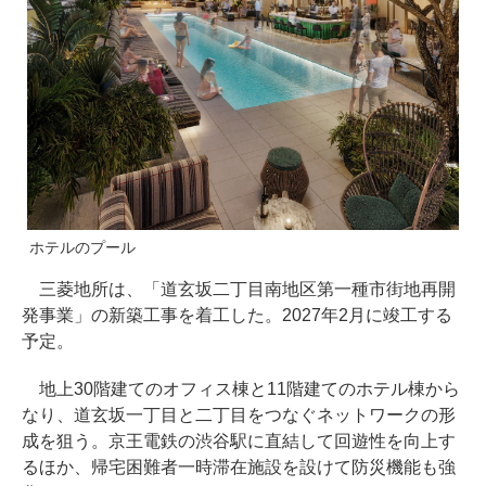
ホテルのプール
三菱地所は、「道玄坂二丁目南地区第一種市街地再開
発事業」の新築工事を着工した。2027年2月に竣工する
予定。
地上30階建てのオフィス棟と11階建てのホテル棟から
なり、道玄坂一丁目と二丁目をつなぐネットワークの形
成を狙う。京王電鉄の渋谷駅に直結して回遊性を向上す
るほか、帰宅困難者一時滞在施設を設けて防災機能も強