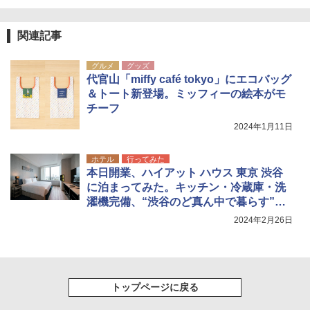
広げるだけ パッとサッとテント ブラックコ
DEWEL パラソル 大型 ビーチ アウトドアパ
ーティング フルクローズ メッシュ 3-4人用
ラソル ガーデン サイトシート付 折りたたみ
簡単設置 ポップアップテント エクルベージ
防水 UVカット 4段階高さ調整 軽量 収納袋付
新しい日本地理 地図・統計・移動から読み
関連記事
ュ(BC仕様) PATC-150B(EB)
き
解く (講談社現代新書)
グルメ
グッズ
￥8,991
￥6,459
￥1,540
代官山「miffy café tokyo」にエコバッグ
＆トート新登場。ミッフィーの絵本がモ
チーフ
Coleman(コールマン) ツーリングドーム/LD
ポインターライト 強力 小型 緑色/赤色/青紫色
X 2人用 3人用 キャンプ アウトドア フェス
USB充電式 高精度 超長距離照射 長時間使用
2024年1月11日
収納 コンパクト 簡単設営 カンガルーテント
可能 安全ロック付き 高安全性 金属製耐久 コ
ソロキャンプ ソロテント
ンパクト多機能設計 持ち運び便利 アウトド
ア/オフィス/教育現場/展示会用 緑
ホテル
行ってみた
￥20,718
本日開業、ハイアット ハウス 東京 渋谷
￥1,180
に泊まってみた。キッチン・冷蔵庫・洗
濯機完備、“渋谷のど真ん中で暮らす”ホ
テル
2024年2月26日
トップページに戻る