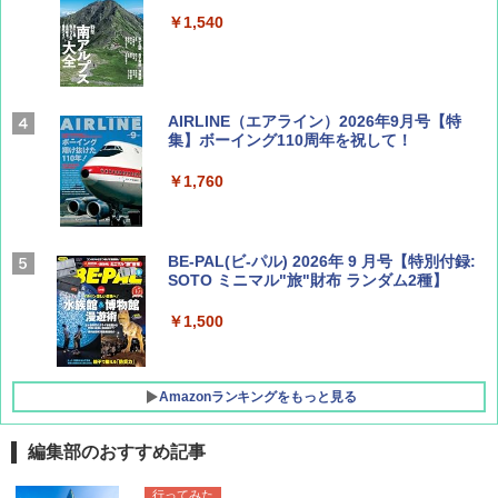
￥1,540
AIRLINE（エアライン）2026年9月号【特
集】ボーイング110周年を祝して！
￥1,760
BE-PAL(ビ-パル) 2026年 9 月号【特別付録:
SOTO ミニマル"旅"財布 ランダム2種】
￥1,500
Amazonランキングをもっと見る
編集部のおすすめ記事
D40 地球の歩き方 チェンマイ タイ北部の魅
[キャンパーズコレクション 山善] ポップアッ
BUNDOK(バンドック)ソロ ドーム 1 EX BDK
行ってみた