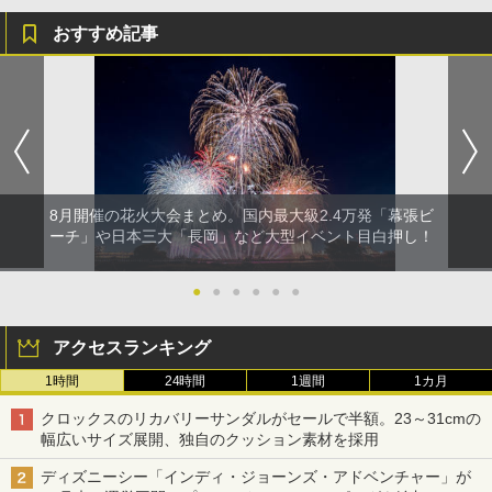
おすすめ記事
8月開催の花火大会まとめ。国内最大級2.4万発「幕張ビ
ーチ」や日本三大「長岡」など大型イベント目白押し！
●
●
●
●
●
●
アクセスランキング
1時間
24時間
1週間
1カ月
クロックスのリカバリーサンダルがセールで半額。23～31cmの
幅広いサイズ展開、独自のクッション素材を採用
ディズニーシー「インディ・ジョーンズ・アドベンチャー」が