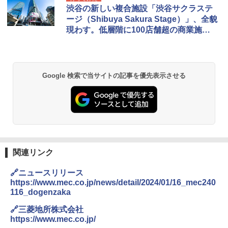
力的な町 2026～2027 地球の歩き方D アジア
プテント 傘みたいに広げて畳める パッとサ
-08EX カーキ ソロキャンプ ポリエステル フ
渋谷の新しい複合施設「渋谷サクラステ
ッとサンシェード キューブ フルクローズ メ
レーム テント
ージ（Shibuya Sakura Stage）」、全貌
ッシュ 簡単設置 ワンタッチテント キャンプ
￥2,079
現わす。低層階に100店舗超の商業施設
&ハイキング カーキ PATC-150(KH)
￥14,800
も
￥6,832
A09 地球の歩き方 イタリア 2026～2027 地
GRANDOOR ステンレス保冷剤 2個セット 2
球の歩き方A ヨーロッパ
026リニューアル 急速冷凍 空間倍増 衛生的
Google 検索で当サイトの記事を優先表示させる
PYKES PEAK (パイクスピーク) 着替えテン
コンパクト 保冷力長持ち
ト プライバシー テント 【中が透けない】 1
￥2,479
人用 折りたたみ 防災グッズ 災害用トイレ ビ
￥2,980
ーチ ピクニック ポップアップテント 携帯 簡
易 トイレテント (ブラック)
A26 地球の歩き方 チェコ ポーランド スロヴ
熊撃退スプレー 熊よけスプレー 熊スプレー
￥4,980
ァキア 2026～2027 地球の歩き方A ヨーロッ
【日本企業販売】超強力クマ対策スプレー 30
パ
0ml（連続噴射30秒）110ml（連続噴射15
秒）射程5～10m 安全ロック搭載 携帯収納袋
関連リンク
￥2,277
ENDLESS BASE 《めざましテレビで紹介》
付き ヒグマ・イノシシ対策 自治体・教育機
テント ワンタッチ RENEW 幅200 2-3人用 43
関の購入実績 登山・キャンプ・アウトドア・
🔗ニュースリリース
500002(88859)
防災用品 長期保存可能 緊急時用 日本国内発
https://www.mec.co.jp/news/detail/2024/01/16_mec240
送
地球の歩き方 スター・ウォーズ
116_dogenzaka
￥5,499
￥3,680
￥2,695
🔗三菱地所株式会社
https://www.mec.co.jp/
[キャンパーズコレクション 山善] 傘みたいに