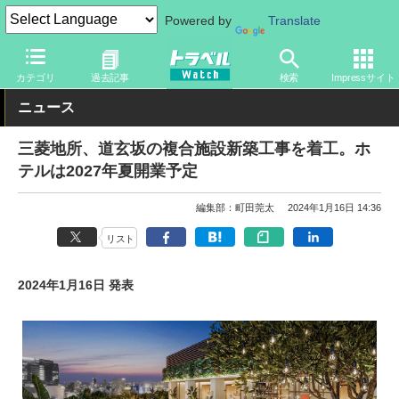
Powered by
Translate
トラベル Watch
旅の情報
ホテル・旅館
その他
カテゴリ
過去記事
検索
Impressサイト
ニュース
三菱地所、道玄坂の複合施設新築工事を着工。ホ
テルは2027年夏開業予定
編集部：町田莞太
2024年1月16日 14:36
リスト
2024年1月16日 発表