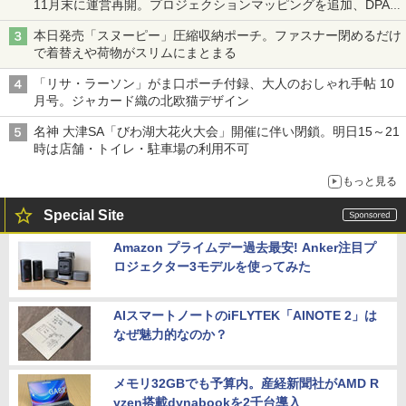
11月末に運営再開。プロジェクションマッピングを追加、DPA
は1500円
本日発売「スヌーピー」圧縮収納ポーチ。ファスナー閉めるだけ
で着替えや荷物がスリムにまとまる
「リサ・ラーソン」がま口ポーチ付録、大人のおしゃれ手帖 10
月号。ジャカード織の北欧猫デザイン
名神 大津SA「びわ湖大花火大会」開催に伴い閉鎖。明日15～21
時は店舗・トイレ・駐車場の利用不可
もっと見る
Special Site
Amazon プライムデー過去最安! Anker注目プ
ロジェクター3モデルを使ってみた
AIスマートノートのiFLYTEK「AINOTE 2」は
なぜ魅力的なのか？
メモリ32GBでも予算内。産経新聞社がAMD R
yzen搭載dynabookを2千台導入