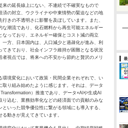
来の延長線上にない、不連続で不確実なもので
経済の対立、ウクライナや中東情勢の緊迫などの地
先行きの不透明さに影響を及ぼしています。また、
的な潮流であり、化石燃料から再生可能エネルギー
となっており、エネルギー確保とコスト減の両立
。一方、日本国内は、人口減少と過疎化が進み、利
ってきており、社会インフラ維持が困難となる状況
活者視点では、将来への不安から節約と贅沢のメリ
最
。
環境変化において政策・民間企業それぞれで、い
に取り組み始めたように感じます。それは、データ
Transformation）推進であり、データ×AIや生成AI
取り込む、業務効率化などの経済面での貢献のみな
ンといった競争優位性に繋がる領域にも導入する、
せる動きが見えてきています。