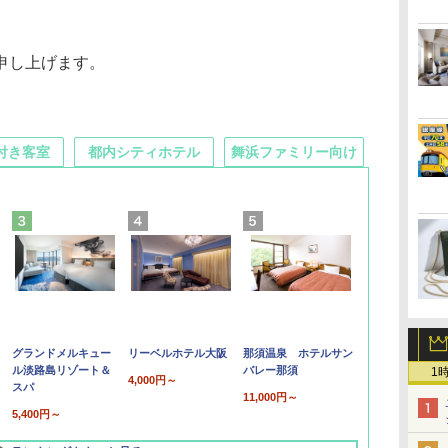
申し上げます。
付き客室
都内シティホテル
舞浜ファミリー向け
グランドメルキュー
リーベルホテル大阪
那須温泉 ホテルサン
ル淡路島リゾート＆
バレー那須
1
4,000円～
スパ
11,000円～
5,400円～