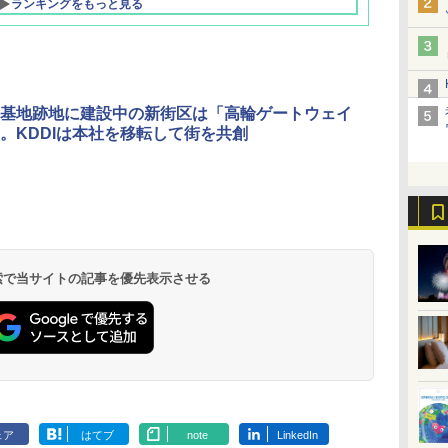
ランキングをもっと見る
基地跡地に建設中の新街区は「高輪ゲートウェイ
。KDDIは本社を移転して街を共創
北陸 福井 あわら
品川プリンスホテ
舞浜ビューホテル
箱根湯本温泉 ホテ
ホテルトラスティ東
オリエンタルホテル
下呂温泉 水明館
住友不動産ホテル ヴ
東京ベイ舞浜ホテル
温泉 清風荘（北陸
ル イーストタワー
ｂｙ ＨＵＬＩＣ
ル おかだ
京ベイサイド
東京ベイ
ィラフォンテーヌグラ
ファーストリゾート
8,250円～
最大級の庭園露天風
（旧：東京ベイ舞浜
ンド東京有明
9,958円～
11,200円～
5,450円～
5,200円～
4,290円～
呂の宿 清風荘）
ホテル）
19,541円～
5,758円～
6,070円～
 検索で当サイトの記事を優先表示させる
ェア
はてブ
note
LinkedIn