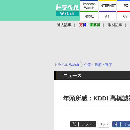
過去記事
万
博
・
園芸博
取材記事
トラベル Watch
企業・政府・官庁
ニュース
年頭所感：KDDI 高橋
ポスト
リスト
シ