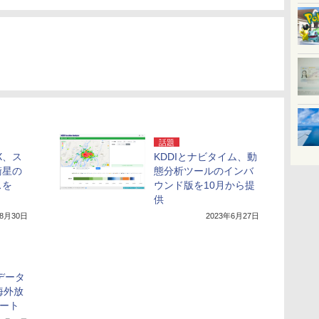
話題
X、ス
KDDIとナビタイム、動
衛星の
態分析ツールのインバ
スを
ウンド版を10月から提
供
年8月30日
2023年6月27日
データ
海外放
タート