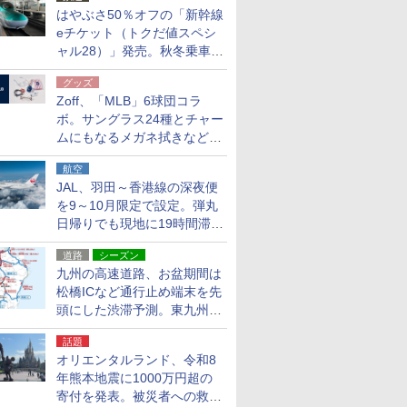
はやぶさ50％オフの「新幹線
eチケット（トクだ値スペシ
ャル28）」発売。秋冬乗車
分、えきねっと限定
グッズ
Zoff、「MLB」6球団コラ
ボ。サングラス24種とチャー
ムにもなるメガネ拭きなど雑
貨24種
航空
JAL、羽田～香港線の深夜便
を9～10月限定で設定。弾丸
日帰りでも現地に19時間滞在
できる
道路
シーズン
九州の高速道路、お盆期間は
松橋ICなど通行止め端末を先
頭にした渋滞予測。東九州道
への迂回は料金調整を実施
話題
オリエンタルランド、令和8
年熊本地震に1000万円超の
寄付を発表。被災者への救援