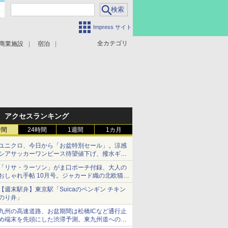
Impress サイト
全カテゴリ
商業施設
宿泊
アクセスランキング
時間
24時間
1週間
1カ月
ユニクロ、今日から「お盆特別セール」。涼感
シアサッカーワンピース待望値下げ、撥水ギア
ショーツは1990円に
「リサ・ラーソン」がま口ポーチ付録、大人の
おしゃれ手帖 10月号。ジャカード織の北欧猫デ
ザイン
【週末駅弁】東京駅「Suicaのペンギン チキン
のり弁」
九州の高速道路、お盆期間は松橋ICなど通行止
め端末を先頭にした渋滞予測。東九州道への迂
回は料金調整を実施