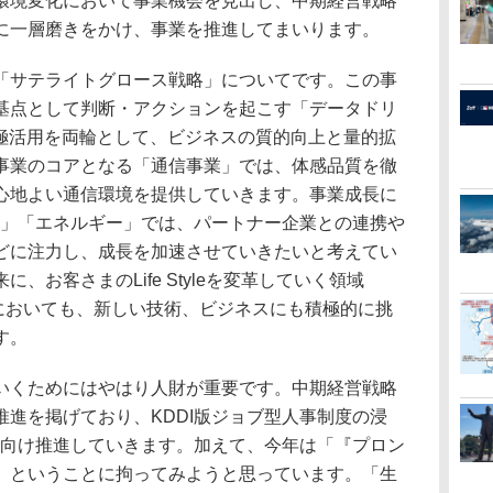
境変化において事業機会を見出し、中期経営戦略
に一層磨きをかけ、事業を推進してまいります。
サテライトグロース戦略」についてです。この事
基点として判断・アクションを起こす「データドリ
積極活用を両輪として、ビジネスの質的向上と量的拡
事業のコアとなる「通信事業」では、体感品質を徹
心地よい通信環境を提供していきます。事業成長に
融」「エネルギー」では、パートナー企業との連携や
どに注力し、成長を加速させていきたいと考えてい
、お客さまのLife Styleを変革していく領域
ation）」においても、新しい技術、ビジネスにも積極的に挑
す。
くためにはやはり人財が重要です。中期経営戦略
進を掲げており、KDDI版ジョブ型人事制度の浸
に向け推進していきます。加えて、今年は「『プロン
」ということに拘ってみようと思っています。「生