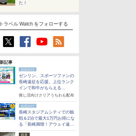
た！
トラベル Watch をフォローする
新記事
お出かけ
ゼンリン、スポーツファンの
長崎遠征を応援。上位ランク
インで和牛がもらえる
「GO！GO！長崎スタンプラ
推し活向けクリアうちわも配布
リー」
お出かけ
長崎スタジアムシティでの観
戦＆2泊で最大1万円お得にな
る「長崎満喫！アウェイ遠征
応援キャンペーン」
鉄道