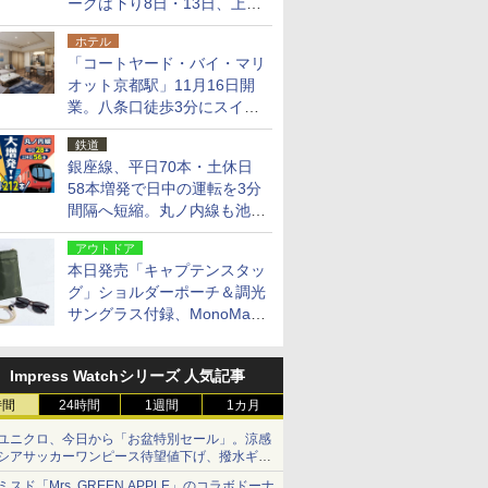
ークは下り8日・13日、上り
14日・15日
ホテル
「コートヤード・バイ・マリ
オット京都駅」11月16日開
業。八条口徒歩3分にスイー
ト含む全270室、ダイニング
鉄道
も併設
銀座線、平日70本・土休日
58本増発で日中の運転を3分
間隔へ短縮。丸ノ内線も池袋
～中野坂上を4分間隔に
アウトドア
本日発売「キャプテンスタッ
グ」ショルダーポーチ＆調光
サングラス付録、MonoMax
9月号増刊
Impress Watchシリーズ 人気記事
時間
24時間
1週間
1カ月
ユニクロ、今日から「お盆特別セール」。涼感
シアサッカーワンピース待望値下げ、撥水ギア
ショーツは1990円に
ミスド「Mrs. GREEN APPLE」のコラボドーナ