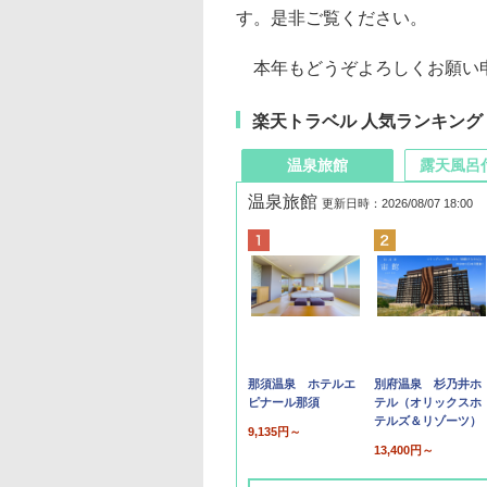
す。是非ご覧ください。
本年もどうぞよろしくお願い
楽天トラベル 人気ランキング
温泉旅館
露天風呂
温泉旅館
更新日時：2026/08/07 18:00
那須温泉 ホテルエ
別府温泉 杉乃井ホ
ピナール那須
テル（オリックスホ
テルズ＆リゾーツ）
9,135円～
13,400円～