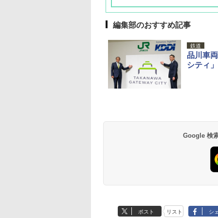
編集部のおすすめ記事
鉄道
品川車両
シティ」
草津温泉 ホテル櫻
品川プリンスホテル
グランドニッコー東
海のサウナ＆スパ
東京ドームホテル
シェラトン・グラン
井
京ベイ 舞浜
オールインクルーシ
デ・トーキョーベ
7,037円～
7,980円～
ブ 島原温泉ホテル
イ・ホテル
14,300円～
6,800円～
南風楼
10,450円～
7,950円～
Google
ポスト
リスト
シ