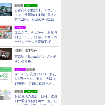
活動・復旧支援
道路
シーズン
首都高のお盆渋滞、アクアラ
イン～湾岸線は通過に最大2
時間15分。羽田の利用には
「空港西出口」の利用検討を
セール
ユニクロ、今日から「お盆特
別セール」。涼感シアサッカ
ーワンピース待望値下げ、撥
水ギアショーツは1990円に
週末駅弁
連載
東京駅「Suicaのペンギン チ
キンのり弁」
セール
道路
WILLER、高速バス1kmあた
り5円セール。東京～大阪は
2750円、ご縁に感謝を込め
た20周年記念キャンペーン
道路
シーズン
お盆各地の渋滞、日付・道路
別の通過所要時間の一覧。ピ