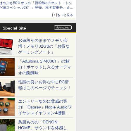
はやぶさ50％オフの「新幹線eチケット（トク
だ値スペシャル28）」発売。秋冬乗車分、えき
ねっと限定
もっと見る
Special Site
お値段そのままでメモリ倍
増！メモリ32GBの「お得な
ゲーミングノート」
「A&ultima SP4000T」の魅
力！ポケットに入るオーディ
オの醍醐味
性能の良いお得な中古PC情
報はこのページでチェック！
エントリーなのに脅威の実
力!「Osprey」Noble Audioワ
イヤレスイヤフォン4機種を
一気に聴く
鳥肌ものの「DENON
HOME」サウンドを体感し