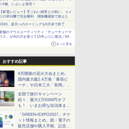
ツ4種、いよいよ発売！
【家電レビュー】手ごわい雑草との戦い、コメ
リの草刈機で完全勝利 掃除機感覚で使えた
KDDI、楽天へのローミングを9月末で終了
老舗のマウスユーティリティ「チューチューマ
ウス」がAIの力を借りて15年ぶりに復活／64bit
化、Windows 10/11、「Chrome」も走り回
もっと見る
る。復活記念で2026年末まで500円
おすすめ記事
8月開催の花火大会まとめ。
国内最大級2.4万発「幕張ビ
ーチ」や日本三大「長岡」な
ど大型イベント目白押し！
全国で旅行キャンペーン
続々、最大1万5000円オフ
も！ いまお得な自治体まと
め
「GREEN×EXPO2027」チケ
ット情報まとめ。紙・電子の
販売店舗や購入手順、記念チ