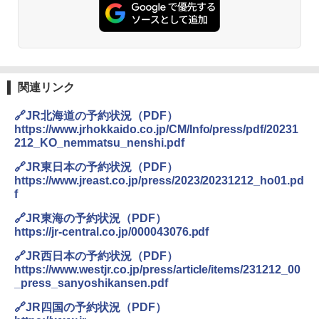
ト プライバシー テント 【中が透けない】 1
レーム テント
人用 折りたたみ 防災グッズ 災害用トイレ ビ
ーチ ピクニック ポップアップテント 携帯 簡
￥14,800
易 トイレテント (ブラック)
￥4,980
GRANDOOR ステンレス保冷剤 2個セット 2
関連リンク
026リニューアル 急速冷凍 空間倍増 衛生的
コンパクト 保冷力長持ち
ENDLESS BASE 《めざましテレビで紹介》
🔗JR北海道の予約状況（PDF）
テント ワンタッチ RENEW 幅200 2-3人用 43
￥2,980
https://www.jrhokkaido.co.jp/CM/Info/press/pdf/20231
500002(88859)
212_KO_nemmatsu_nenshi.pdf
￥5,999
🔗JR東日本の予約状況（PDF）
ニューエラ New Era キャップ メッシュキャ
ップ 9FORTY AFrame 15226380 NER37C00
https://www.jreast.co.jp/press/2023/20231212_ho01.pd
94 ストーン ニューエラキャップ 9FORTYA
f
[キャンパーズコレクション 山善] 傘みたいに
サーフライダーファウンデーション Surfride
広げるだけ パッとサッとテント ブラックコ
r Foundation コラボ Aフレーム メンズ レデ
🔗JR東海の予約状況（PDF）
ーティング フルクローズ メッシュ 3-4人用
ィース 帽子 スナップバック a-frame 9フォー
https://jr-central.co.jp/000043076.pdf
簡単設置 ポップアップテント エクルベージ
ティー男女兼用ユニセックス 夏用 日除けUV
ュ(BC仕様) PATC-150B(EB)
ケア FREE
🔗JR西日本の予約状況（PDF）
https://www.westjr.co.jp/press/article/items/231212_00
￥9,990
￥4,400
_press_sanyoshikansen.pdf
🔗JR四国の予約状況（PDF）