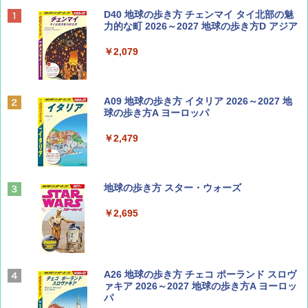
ディズニーファン ２０２６年 ９月号 [雑
D40 地球の歩き方 チェンマイ タイ北部の魅
誌] (ＤＩＳＮＥＹ ＦＡＮ)
力的な町 2026～2027 地球の歩き方D アジア
￥713
￥2,079
BE-PAL(ビ-パル) 2026年 9 月号【特別付録:
A09 地球の歩き方 イタリア 2026～2027 地
SOTO ミニマル"旅"財布 ランダム2種】
球の歩き方A ヨーロッパ
￥1,500
￥2,479
山と溪谷 2026年8月号「南アルプス大全」
地球の歩き方 スター・ウォーズ
￥1,540
￥2,695
Coyote No.89 特集 星野道夫 夢見る旅
A26 地球の歩き方 チェコ ポーランド スロヴ
ァキア 2026～2027 地球の歩き方A ヨーロッ
パ
￥1,540