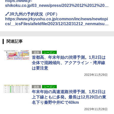
[キャンパーズコレクション 山善] 傘みたいに
熊撃退スプレー 熊よけスプレー 熊スプレー
https://www.jr-
広げるだけ パッとサッとテント キューブワ
【日本企業販売】超強力クマ対策スプレー 30
shikoku.co.jp/03_news/press/2023%2012%2012%200
イド ブラックコーティング フルクローズ メ
0ml（連続噴射30秒）110ml（連続噴射15
1.pdf
ッシュ 4人用 簡単設置 ポップアップテント P
秒）射程5～10m 安全ロック搭載 携帯収納袋
🔗JR九州の予約状況（PDF）
ATCW-150B エクルベージュ
付き ヒグマ・イノシシ対策 自治体・教育機
https://www.jrkyushu.co.jp/common/inc/news/newtopi
関の購入実績 登山・キャンプ・アウトドア・
cs/__icsFiles/afieldfile/2023/12/12/231212_nenmatsun
防災用品 長期保存可能 緊急時用 日本国内発
￥-
enshi_shiteiseki_yoyaku.pdf
送
￥3,680
関連記事
道路
シーズン
首都高、年末年始の渋滞予測。1月2日は
全体で混雑傾向、アクアライン・湾岸線
は要注意
2023年11月29日
道路
シーズン
年末年始の高速道路渋滞予測、1月2日は
上下線ともに多発。最長は12月29日の東
名下り秦野中井ICで40km
2023年11月28日