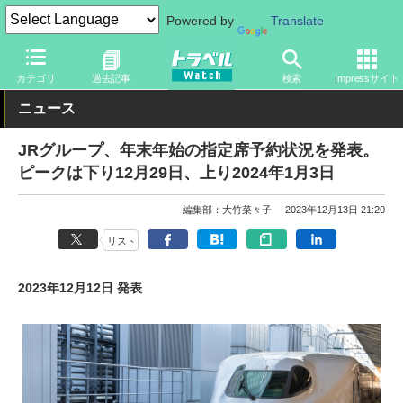
Powered by
Translate
トラベル Watch
企業・政府・官庁
鉄道
JR
カテゴリ
過去記事
検索
Impressサイト
ニュース
JRグループ、年末年始の指定席予約状況を発表。
ピークは下り12月29日、上り2024年1月3日
編集部：大竹菜々子
2023年12月13日 21:20
リスト
2023年12月12日 発表