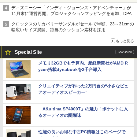
ディズニーシー「インディ・ジョーンズ・アドベンチャー」が
11月末に運営再開。プロジェクションマッピングを追加、DPA
は1500円
クロックスのリカバリーサンダルがセールで半額。23～31cmの
幅広いサイズ展開、独自のクッション素材を採用
もっと見る
Special Site
メモリ32GBでも予算内。産経新聞社がAMD R
yzen搭載dynabookを2千台導入
クリエイティブが作った2万円台の“小さなピュ
アオーディオスピーカー”
「A&ultima SP4000T」の魅力！ポケットに入
るオーディオの醍醐味
性能の良いお得な中古PC情報はこのページで