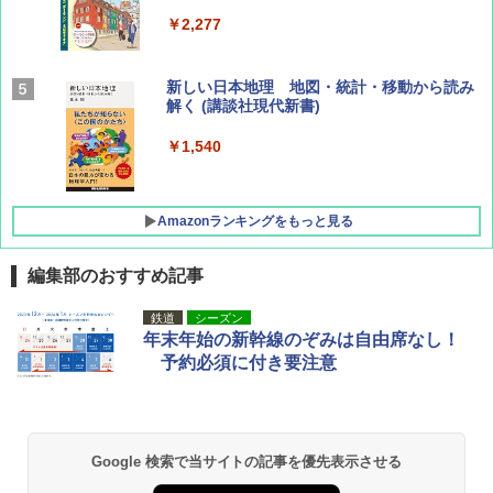
￥2,277
AIRLINE（エアライン）2026年9月号【特
新しい日本地理 地図・統計・移動から読み
集】ボーイング110周年を祝して！
解く (講談社現代新書)
￥1,760
￥1,540
Amazonランキングをもっと見る
編集部のおすすめ記事
[キャンパーズコレクション 山善] ポップアッ
DEWEL パラソル 大型 ビーチ アウトドアパ
鉄道
シーズン
プテント 傘みたいに広げて畳める パッとサ
ラソル ガーデン サイトシート付 折りたたみ
年末年始の新幹線のぞみは自由席なし！
ッとサンシェード キューブ フルクローズ メ
防水 UVカット 4段階高さ調整 軽量 収納袋付
予約必須に付き要注意
ッシュ 簡単設置 ワンタッチテント キャンプ
き
&ハイキング カーキ PATC-150(KH)
￥6,459
￥6,831
Google 検索で当サイトの記事を優先表示させる
BUNDOK(バンドック)ソロ ドーム 1 EX BDK
PYKES PEAK (パイクスピーク) 着替えテン
-08EX カーキ ソロキャンプ ポリエステル フ