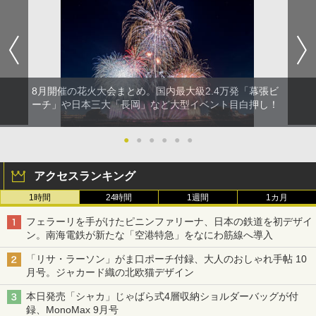
8月開催の花火大会まとめ。国内最大級2.4万発「幕張ビ
ーチ」や日本三大「長岡」など大型イベント目白押し！
●
●
●
●
●
●
アクセスランキング
1時間
24時間
1週間
1カ月
フェラーリを手がけたピニンファリーナ、日本の鉄道を初デザイ
ン。南海電鉄が新たな「空港特急」をなにわ筋線へ導入
「リサ・ラーソン」がま口ポーチ付録、大人のおしゃれ手帖 10
月号。ジャカード織の北欧猫デザイン
本日発売「シャカ」じゃばら式4層収納ショルダーバッグが付
録、MonoMax 9月号