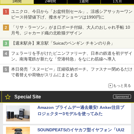
1時間
24時間
1週間
1カ月
ユニクロ、今日から「お盆特別セール」。涼感シアサッカーワン
ピース待望値下げ、撥水ギアショーツは1990円に
「リサ・ラーソン」がま口ポーチ付録、大人のおしゃれ手帖 10
月号。ジャカード織の北欧猫デザイン
【週末駅弁】東京駅「Suicaのペンギン チキンのり弁」
フェラーリを手がけたピニンファリーナ、日本の鉄道を初デザイ
ン。南海電鉄が新たな「空港特急」をなにわ筋線へ導入
本日発売「スヌーピー」圧縮収納ポーチ。ファスナー閉めるだけ
で着替えや荷物がスリムにまとまる
もっと見る
Special Site
Amazon プライムデー過去最安! Anker注目プ
ロジェクター3モデルを使ってみた
SOUNDPEATSのイヤカフ型イヤフォン「UU2