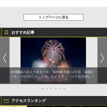
トップページに戻る
おすすめ記事
8月開催の花火大会まとめ。国内最大級2.4万発「幕張ビ
ーチ」や日本三大「長岡」など大型イベント目白押し！
●
●
●
●
●
●
アクセスランキング