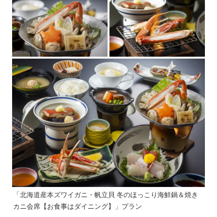
「北海道産本ズワイガニ・帆立貝 冬のほっこり海鮮鍋＆焼き
カニ会席【お食事はダイニング】」プラン