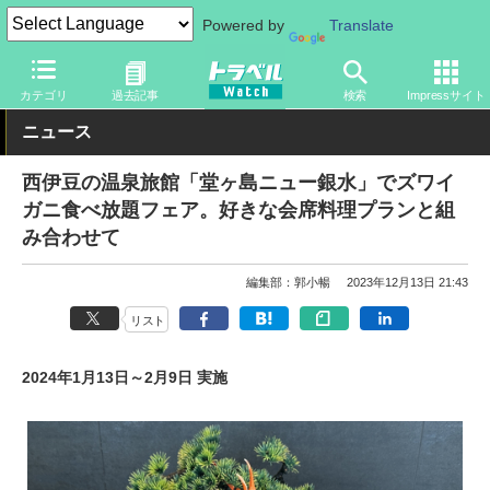
Powered by
Translate
トラベル Watch
旅の情報
目的
グルメ
カテゴリ
過去記事
検索
Impressサイト
ニュース
西伊豆の温泉旅館「堂ヶ島ニュー銀水」でズワイ
ガニ食べ放題フェア。好きな会席料理プランと組
み合わせて
編集部：郭小暢
2023年12月13日 21:43
リスト
2024年1月13日～2月9日 実施