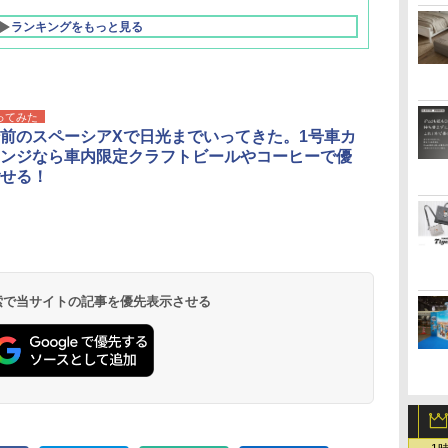
ランキングをもっと見る
ってみた
前のスペーシアXで日光までいってきた。1号車カ
ンジなら車内限定クラフトビールやコーヒーで優
せる！
北陸 福井 あわら
品川プリンスホテ
舞浜ビューホテル
箱根湯本温泉 ホテ
ホテルトラスティ東
オリエンタルホテル
下呂温泉 水明館
住友不動産ホテル ヴ
東京ベイ舞浜ホテル
温泉 清風荘（北陸
ル イーストタワー
ｂｙ ＨＵＬＩＣ
ル おかだ
京ベイサイド
東京ベイ
ィラフォンテーヌグラ
ファーストリゾート
8,250円～
最大級の庭園露天風
（旧：東京ベイ舞浜
ンド東京有明
9,958円～
11,200円～
5,450円～
5,200円～
4,290円～
呂の宿 清風荘）
ホテル）
19,541円～
5,758円～
6,070円～
 検索で当サイトの記事を優先表示させる