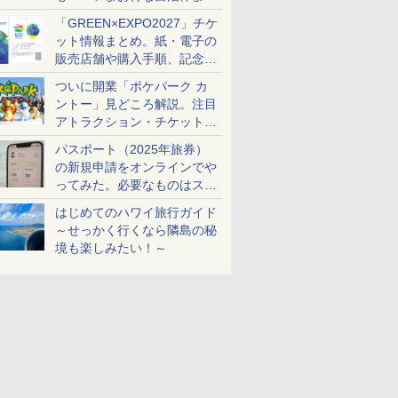
め
「GREEN×EXPO2027」チケ
ット情報まとめ。紙・電子の
販売店舗や購入手順、記念チ
ケットも解説
ついに開業「ポケパーク カ
ントー」見どころ解説。注目
アトラクション・チケット手
配・来場前に必要な準備は？
パスポート（2025年旅券）
の新規申請をオンラインでや
ってみた。必要なものはスマ
ホとマイナカードのみ
はじめてのハワイ旅行ガイド
～せっかく行くなら隣島の秘
境も楽しみたい！～