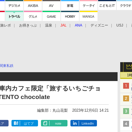
旅レポ
お得きっぷ
温泉
JAL
ANA
ディズニー
USJ
関東私鉄
1
、車内カフェ限定「旅するいちごチョ
TO chocolate
編集部：丸山花梨
2023年12月6日 14:21
ェア
はてブ
note
LinkedIn