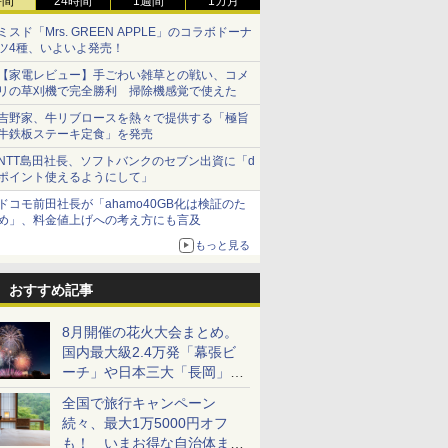
時間
24時間
1週間
1カ月
ミスド「Mrs. GREEN APPLE」のコラボドーナ
ツ4種、いよいよ発売！
【家電レビュー】手ごわい雑草との戦い、コメ
リの草刈機で完全勝利 掃除機感覚で使えた
吉野家、牛リブロースを熱々で提供する「極旨
牛鉄板ステーキ定食」を発売
NTT島田社長、ソフトバンクのセブン出資に「d
ポイント使えるようにして」
ドコモ前田社長が「ahamo40GB化は検証のた
め」、料金値上げへの考え方にも言及
もっと見る
おすすめ記事
8月開催の花火大会まとめ。
国内最大級2.4万発「幕張ビ
ーチ」や日本三大「長岡」な
ど大型イベント目白押し！
全国で旅行キャンペーン
続々、最大1万5000円オフ
も！ いまお得な自治体まと