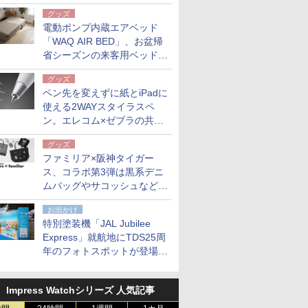
グッズ
電動ポンプ内蔵エアベッド
「WAQ AIR BED」、お盆帰
省シーズンの来客用ベッドに
も。使用後は収納バッグでコ
グッズ
ンパクトに保管
ペン先を変えずに紙とiPadに
使える2WAYスタイラスペ
ン。エレコム×ゼブラの共同
開発
グッズ
ファミリア×阪神タイガー
ス、コラボ第3弾は黒系デニ
ムバッグやサコッシュなど6
点。8月21日オンラインスト
お出かけ
アで発売
特別塗装機「JAL Jubilee
Express」就航地にTDS25周
年のフォトスポットが登場。
10月末まで青森空港に
Impress Watchシリーズ 人気記事