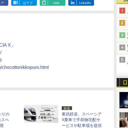
1
ェア
はてブ
note
LinkedIn
IA X」
/
クト
ou/chocottonikkopuro.html
鉄道
ぶりの
東武鉄道、スペーシア
急スペ
X乗車で手荷物宅配サ
開
ービスや駐車場を提供