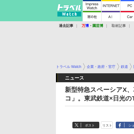
過去記事
万
博
・
園芸博
取材記事
トラベル Watch
企業・政府・官庁
鉄道
ニュース
新型特急スペーシアX
コ」。東武鉄道×日光のTEN
ポスト
リスト
シ