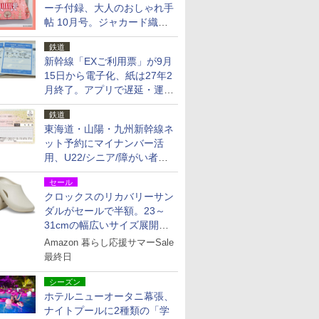
ーチ付録、大人のおしゃれ手
帖 10月号。ジャカード織の
北欧猫デザイン
鉄道
新幹線「EXご利用票」が9月
15日から電子化、紙は27年2
月終了。アプリで遅延・運休
も確認可能に
鉄道
東海道・山陽・九州新幹線ネ
ット予約にマイナンバー活
用、U22/シニア/障がい者割
を9月15日から発売
セール
クロックスのリカバリーサン
ダルがセールで半額。23～
31cmの幅広いサイズ展開、
独自のクッション素材を採用
Amazon 暮らし応援サマーSale
最終日
シーズン
ホテルニューオータニ幕張、
ナイトプールに2種類の「学