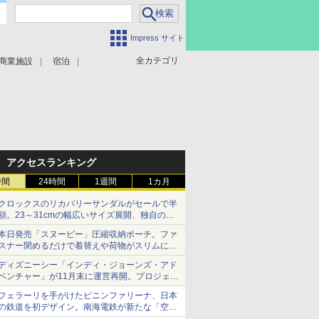
Impress サイト
全カテゴリ
商業施設
宿泊
アクセスランキング
時間
24時間
1週間
1カ月
クロックスのリカバリーサンダルがセールで半
額。23～31cmの幅広いサイズ展開、独自のク
ッション素材を採用
本日発売「スヌーピー」圧縮収納ポーチ。ファ
スナー閉めるだけで着替えや荷物がスリムにま
とまる
ディズニーシー「インディ・ジョーンズ・アド
ベンチャー」が11月末に運営再開。プロジェク
ションマッピングを追加、DPAは1500円
フェラーリを手がけたピニンファリーナ、日本
の鉄道を初デザイン。南海電鉄が新たな「空港
特急」をなにわ筋線へ導入