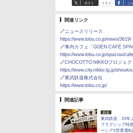
ポスト
リスト
シ
関連リンク
🔗ニュースリリース
https://www.tobu.co.jp/news/3619/
🔗車内カフェ「GOEN CAFÉ SPAC
https://www.tobu.co.jp/spaciax/cafe
🔗CHOCOTTO NIKKOプロジェ
https://www.city.nikko.lg.jp/shouk
🔗東武鉄道株式会社
https://www.tobu.co.jp/
関連記事
鉄道
東武鉄道、33年
フラグシップ特
ーシアX営業運転