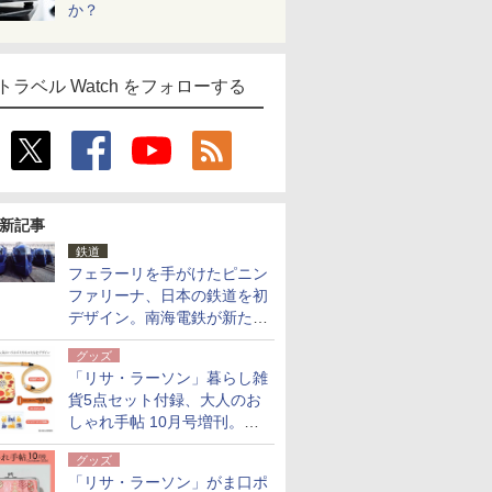
か？
トラベル Watch をフォローする
新記事
鉄道
フェラーリを手がけたピニン
ファリーナ、日本の鉄道を初
デザイン。南海電鉄が新たな
「空港特急」をなにわ筋線へ
グッズ
導入
「リサ・ラーソン」暮らし雑
貨5点セット付録、大人のお
しゃれ手帖 10月号増刊。
USBケーブルや缶ケースなど
グッズ
「リサ・ラーソン」がま口ポ