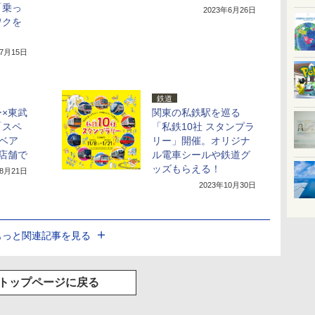
「乗っ
2023年6月26日
ワクを
年7月15日
鉄道
×東武
関東の私鉄駅を巡る
「スペ
「私鉄10社 スタンプラ
ベア
リー」開催。オリジナ
店舗で
ル電車シールや鉄道グ
ッズもらえる！
年8月21日
2023年10月30日
もっと関連記事を見る
トップページに戻る