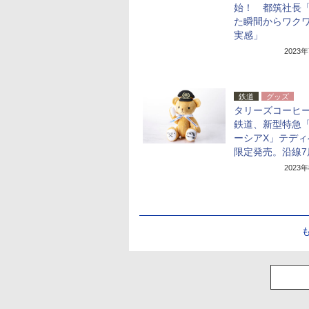
始！ 都筑社長
た瞬間からワク
実感」
2023
鉄道
グッズ
タリーズコーヒー
鉄道、新型特急
ーシアX」テディ
限定発売。沿線7
2023