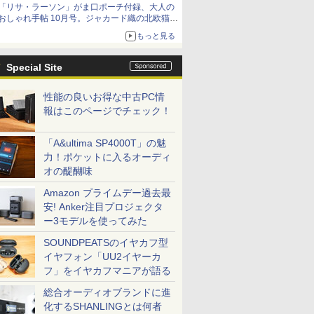
「リサ・ラーソン」がま口ポーチ付録、大人の
おしゃれ手帖 10月号。ジャカード織の北欧猫デ
ザイン
もっと見る
Special Site
性能の良いお得な中古PC情
報はこのページでチェック！
「A&ultima SP4000T」の魅
力！ポケットに入るオーディ
オの醍醐味
Amazon プライムデー過去最
安! Anker注目プロジェクタ
ー3モデルを使ってみた
SOUNDPEATSのイヤカフ型
イヤフォン「UU2イヤーカ
フ」をイヤカフマニアが語る
総合オーディオブランドに進
化するSHANLINGとは何者