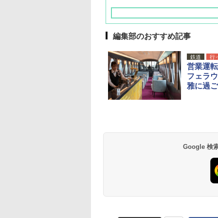
編集部のおすすめ記事
鉄道
行
営業運転
フェラウ
雅に過ご
草津温泉 ホテル櫻
品川プリンスホテル
グランドニッコー東
海のサウナ＆スパ
東京ドームホテル
シェラトン・グラン
井
京ベイ 舞浜
オールインクルーシ
デ・トーキョーベ
7,037円～
7,980円～
ブ 島原温泉ホテル
イ・ホテル
14,300円～
6,800円～
南風楼
10,450円～
7,950円～
Google