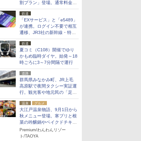
割プラン」登場。通常料金の
およそ半額でお得に夜活
鉄道
「EXサービス」と「e5489」
が連携。ログイン不要で相互
遷移、JR3社の新幹線・特急
予約をアプリで一括確認
鉄道
夏コミ（C108）開催でゆり
かもめ臨時ダイヤ。始発～18
時ごろに3～7分間隔で運行
道路
群馬県みなかみ町、JR上毛
高原駅で夜間タクシー実証運
行。観光客や地元民の「足が
ない」課題解消へ、木金土に
温泉
グルメ
2台体制
大江戸温泉物語、9月1日から
秋メニュー登場。寒ブリと根
菜の吟醸鍋やベイクドチキ
ン、ショコラ＆栗スイーツも
Premium/わんわんリゾー
食べ放題に
ト/TAOYA