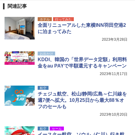
関連記事
ホテル
行ってみた
全面リニューアルした東横INN羽田空港2
に泊まってみた
2023年3月28日
お出かけ
KDDI、韓国の「世界データ定額」利用料
金をau PAYで半額還元するキャンペーン
2023年11月17日
航空
チェジュ航空、松山/静岡/広島～仁川線を
週7便へ拡大。10月25日から最大88％オ
フのセールも
2023年10月20日
航空
セール
イースター航空、ソウル（仁川）行き航