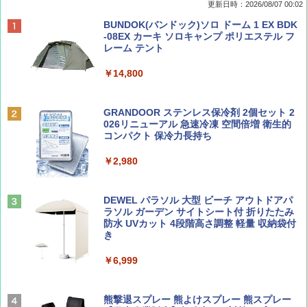
更新日時：2026/08/07 00:02
ディズニーファン ２０２６年 ９月号 [雑
D40 地球の歩き方 チェンマイ タイ北部の魅
[キャンパーズコレクション 山善] ポップアッ
BUNDOK(バンドック)ソロ ドーム 1 EX BDK
誌] (ＤＩＳＮＥＹ ＦＡＮ)
力的な町 2026～2027 地球の歩き方D アジア
プテント 傘みたいに広げて畳める パッとサ
-08EX カーキ ソロキャンプ ポリエステル フ
ッとサンシェード キューブ フルクローズ メ
レーム テント
ッシュ 簡単設置 ワンタッチテント キャンプ
￥713
￥2,079
&ハイキング カーキ PATC-150(KH)
￥14,800
￥6,831
BE-PAL(ビ-パル) 2026年 9 月号【特別付録:
A09 地球の歩き方 イタリア 2026～2027 地
GRANDOOR ステンレス保冷剤 2個セット 2
SOTO ミニマル"旅"財布 ランダム2種】
球の歩き方A ヨーロッパ
026リニューアル 急速冷凍 空間倍増 衛生的
PYKES PEAK (パイクスピーク) 着替えテン
コンパクト 保冷力長持ち
ト プライバシー テント 【中が透けない】 1
￥1,500
￥2,479
人用 折りたたみ 防災グッズ 災害用トイレ ビ
￥2,980
ーチ ピクニック ポップアップテント 携帯 簡
易 トイレテント (ブラック)
山と溪谷 2026年8月号「南アルプス大全」
地球の歩き方 スター・ウォーズ
DEWEL パラソル 大型 ビーチ アウトドアパ
￥4,980
ラソル ガーデン サイトシート付 折りたたみ
￥1,540
￥2,695
防水 UVカット 4段階高さ調整 軽量 収納袋付
き
ENDLESS BASE 《めざましテレビで紹介》
テント ワンタッチ RENEW 幅200 2-3人用 43
￥6,999
500002(88859)
Coyote No.89 特集 星野道夫 夢見る旅
A26 地球の歩き方 チェコ ポーランド スロヴ
ァキア 2026～2027 地球の歩き方A ヨーロッ
￥5,999
熊撃退スプレー 熊よけスプレー 熊スプレー
パ