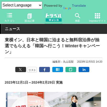
Powered by
Translate
トラベル Watch
旅の情報
ホテル・旅館
宿泊
カテゴリ
過去記事
検索
Impressサイト
ニュース
東横イン、日本と韓国に泊まると無料宿泊券が抽
選でもらえる「韓国へ行こう！Winterキャンペー
ン」
編集部：丸山花梨
2023年12月5日 14:20
リスト
2023年12月1日～2024年2月29日 実施