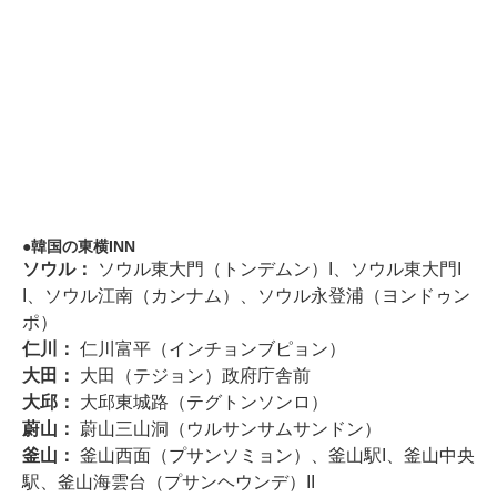
韓国の東横INN
ソウル：
ソウル東大門（トンデムン）I、ソウル東大門I
I、ソウル江南（カンナム）、ソウル永登浦（ヨンドゥン
ポ）
仁川：
仁川富平（インチョンブピョン）
大田：
大田（テジョン）政府庁舎前
大邱：
大邱東城路（テグトンソンロ）
蔚山：
蔚山三山洞（ウルサンサムサンドン）
釜山：
釜山西面（プサンソミョン）、釜山駅I、釜山中央
駅、釜山海雲台（プサンヘウンデ）II