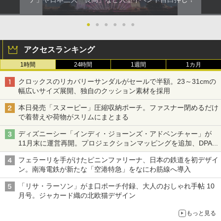
●
●
●
●
●
●
アクセスランキング
1時間
24時間
1週間
1カ月
クロックスのリカバリーサンダルがセールで半額。23～31cmの
幅広いサイズ展開、独自のクッション素材を採用
本日発売「スヌーピー」圧縮収納ポーチ。ファスナー閉めるだけ
で着替えや荷物がスリムにまとまる
ディズニーシー「インディ・ジョーンズ・アドベンチャー」が
11月末に運営再開。プロジェクションマッピングを追加、DPA
は1500円
フェラーリを手がけたピニンファリーナ、日本の鉄道を初デザイ
ン。南海電鉄が新たな「空港特急」をなにわ筋線へ導入
「リサ・ラーソン」がま口ポーチ付録、大人のおしゃれ手帖 10
月号。ジャカード織の北欧猫デザイン
もっと見る