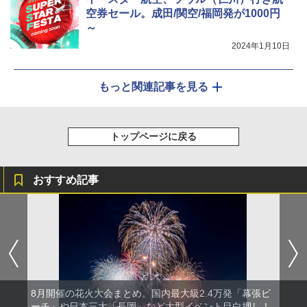
空券セール。成田/関空/福岡発が1000円
～
2024年1月10日
もっと関連記事を見る
トップページに戻る
おすすめ記事
8月開催の花火大会まとめ。国内最大級2.4万発「幕張ビ
ーチ」や日本三大「長岡」など大型イベント目白押し！