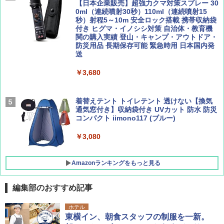
￥1,540
【日本企業販売】超強力クマ対策スプレー 30
0ml（連続噴射30秒）110ml（連続噴射15
￥2,277
[キャンパーズコレクション 山善] 傘みたいに
秒）射程5～10m 安全ロック搭載 携帯収納袋
広げるだけ パッとサッとテント ブラックコ
付き ヒグマ・イノシシ対策 自治体・教育機
ーティング フルクローズ メッシュ 3-4人用
関の購入実績 登山・キャンプ・アウトドア・
簡単設置 ポップアップテント エクルベージ
防災用品 長期保存可能 緊急時用 日本国内発
AIRLINE（エアライン）2026年9月号【特
新しい日本地理 地図・統計・移動から読み
ュ(BC仕様) PATC-150B(EB)
送
集】ボーイング110周年を祝して！
解く (講談社現代新書)
￥9,990
￥3,680
￥1,760
￥1,540
[キャンパーズコレクション 山善] 傘みたいに
着替えテント トイレテント 透けない【換気
広げるだけ パッとサッとテント キューブワ
通気窓付き】収納袋付き UVカット 防水 防災
イドプラス ブラックコーティング フルクロ
コンパクト iimono117 (ブルー)
ーズ メッシュ 5人用 簡単設置 ポップアップ
テント PATCW-200B エクルベージュ
￥3,080
￥15,990
Amazonランキングをもっと見る
編集部のおすすめ記事
ホテル
東横イン、朝食スタッフの制服を一新。