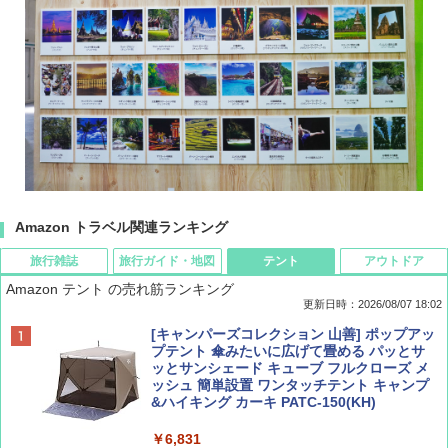
Amazon トラベル関連ランキング
旅行雑誌
旅行ガイド・地図
テント
アウトドア
Amazon テント の売れ筋ランキング
更新日時：2026/08/07 18:02
ディズニーファン ２０２６年 ９月号 [雑
僕が見た未来【完全版】
[キャンパーズコレクション 山善] ポップアッ
誌] (ＤＩＳＮＥＹ ＦＡＮ)
プテント 傘みたいに広げて畳める パッとサ
ッとサンシェード キューブ フルクローズ メ
￥0
ッシュ 簡単設置 ワンタッチテント キャンプ
￥713
&ハイキング カーキ PATC-150(KH)
￥6,831