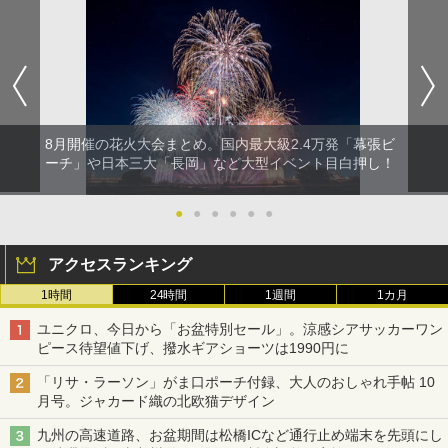
8月開催の花火大会まとめ。国内最大級2.4万発「幕張ビ
ーチ」や日本三大「長岡」など大型イベント目白押し！
●
●
●
●
●
●
アクセスランキング
1時間
24時間
1週間
1カ月
ユニクロ、今日から「お盆特別セール」。涼感シアサッカーワン
ピース待望値下げ、撥水ギアショーツは1990円に
「リサ・ラーソン」がま口ポーチ付録、大人のおしゃれ手帖 10
月号。ジャカード織の北欧猫デザイン
九州の高速道路、お盆期間は松橋ICなど通行止め端末を先頭にし