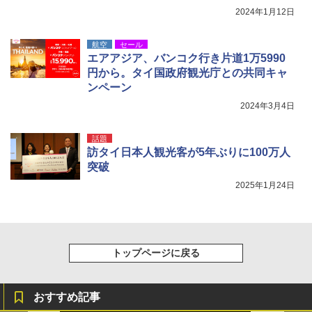
着替えテント トイレテント 透けない【換気
2024年1月12日
通気窓付き】収納袋付き UVカット 防水 防災
コンパクト iimono117 (ブルー)
航空
セール
￥3,080
エアアジア、バンコク行き片道1万5990
円から。タイ国政府観光庁との共同キャ
ンペーン
2024年3月4日
話題
訪タイ日本人観光客が5年ぶりに100万人
突破
2025年1月24日
トップページに戻る
おすすめ記事