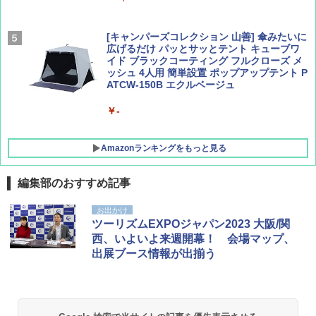
￥2,277
[キャンパーズコレクション 山善] 傘みたいに
広げるだけ パッとサッとテント キューブワ
イド ブラックコーティング フルクローズ メ
ッシュ 4人用 簡単設置 ポップアップテント P
ATCW-150B エクルベージュ
￥-
Amazonランキングをもっと見る
編集部のおすすめ記事
DEWEL パラソル 大型 ビーチ アウトドアパ
お出かけ
ラソル ガーデン サイトシート付 折りたたみ
ツーリズムEXPOジャパン2023 大阪/関
防水 UVカット 4段階高さ調整 軽量 収納袋付
西、いよいよ来週開幕！ 会場マップ、
き
出展ブース情報が出揃う
￥6,459
GRANDOOR ステンレス保冷剤 2個セット 2