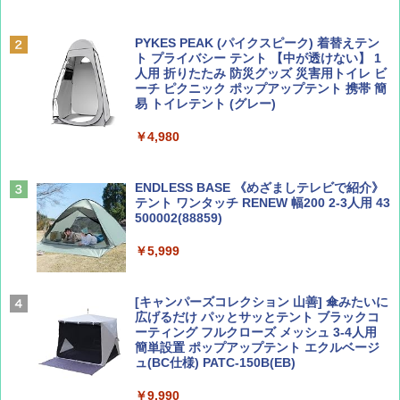
BE-PAL(ビ-パル) 2026年 9 月号【特別付録:
D40 地球の歩き方 チェンマイ タイ北部の魅
SOTO ミニマル"旅"財布 ランダム2種】
力的な町 2026～2027 地球の歩き方D アジア
PYKES PEAK (パイクスピーク) 着替えテン
ト プライバシー テント 【中が透けない】 1
￥1,500
￥2,079
人用 折りたたみ 防災グッズ 災害用トイレ ビ
ーチ ピクニック ポップアップテント 携帯 簡
易 トイレテント (グレー)
山と溪谷 2026年8月号「南アルプス大全」
A09 地球の歩き方 イタリア 2026～2027 地
￥4,980
球の歩き方A ヨーロッパ
￥1,540
￥2,479
ENDLESS BASE 《めざましテレビで紹介》
テント ワンタッチ RENEW 幅200 2-3人用 43
500002(88859)
Coyote No.89 特集 星野道夫 夢見る旅
地球の歩き方 スター・ウォーズ
￥5,999
￥1,540
￥2,695
[キャンパーズコレクション 山善] 傘みたいに
広げるだけ パッとサッとテント ブラックコ
ーティング フルクローズ メッシュ 3-4人用
簡単設置 ポップアップテント エクルベージ
AIRLINE（エアライン）2026年9月号【特
A26 地球の歩き方 チェコ ポーランド スロヴ
ュ(BC仕様) PATC-150B(EB)
集】ボーイング110周年を祝して！
ァキア 2026～2027 地球の歩き方A ヨーロッ
パ
￥9,990
￥1,760