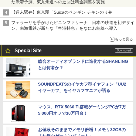
た渋滞予測。東九州道への迂回は料金調整を実施
【週末駅弁】東京駅「Suicaのペンギン チキンのり弁」
フェラーリを手がけたピニンファリーナ、日本の鉄道を初デザイ
ン。南海電鉄が新たな「空港特急」をなにわ筋線へ導入
もっと見る
Special Site
総合オーディオブランドに進化するSHANLING
とは何者か？
SOUNDPEATSのイヤカフ型イヤフォン「UU2
イヤーカフ」をイヤカフマニアが語る
マウス、RTX 5060 Ti搭載ゲーミングPCが7万
5,000円オフで30万円台！
お値段そのままでメモリ倍増！メモリ32GBの
「お得なゲーミングノート」