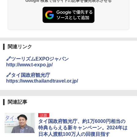
Google 検索で当サイトの記事を優先表示させる
026リニューアル 急速冷凍 空間倍増 衛生的
コンパクト 保冷力長持ち
￥2,980
熊撃退スプレー 熊よけスプレー 熊スプレー
【日本企業販売】超強力クマ対策スプレー 30
0ml（連続噴射30秒）110ml（連続噴射15
関連リンク
秒）射程5～10m 安全ロック搭載 携帯収納袋
付き ヒグマ・イノシシ対策 自治体・教育機
🔗ツーリズムEXPOジャパン
関の購入実績 登山・キャンプ・アウトドア・
http://www.t-expo.jp/
防災用品 長期保存可能 緊急時用 日本国内発
送
🔗タイ国政府観光庁
https://www.thailandtravel.or.jp/
￥3,680
BUNDOK(バンドック)ソロ ドーム 1 EX BDK
関連記事
-08EX カーキ ソロキャンプ ポリエステル フ
レーム ドーム型 テント
話題
タイ国政府観光庁、約1万6000円相当の
￥14,800
特典もらえる新キャンペーン。2024年は
日本人渡航100万人の回復目指す