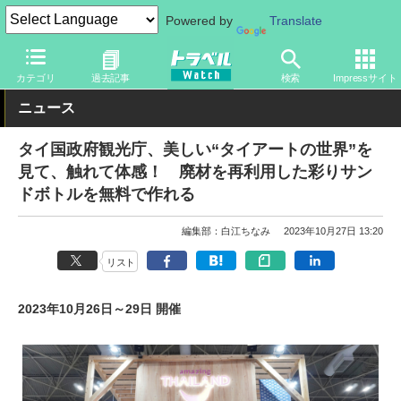
Powered by
Translate
トラベル Watch
イベント
ツーリズムEXPOジャパン
2023
カテゴリ
過去記事
検索
Impressサイト
ニュース
タイ国政府観光庁、美しい“タイアートの世界”を
見て、触れて体感！ 廃材を再利用した彩りサン
ドボトルを無料で作れる
編集部：白江ちなみ
2023年10月27日 13:20
リスト
2023年10月26日～29日 開催