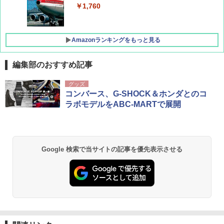
￥1,760
Amazonランキングをもっと見る
編集部のおすすめ記事
D40 地球の歩き方 チェンマイ タイ北部の魅
[キャンパーズコレクション 山善] ポップアッ
GRANDOOR ステンレス保冷剤 2個セット 2
グッズ
力的な町 2026～2027 地球の歩き方D アジア
プテント 傘みたいに広げて畳める パッとサ
026リニューアル 急速冷凍 空間倍増 衛生的
コンバース、G-SHOCK＆ホンダとのコ
ッとサンシェード キューブ フルクローズ メ
コンパクト 保冷力長持ち
ラボモデルをABC-MARTで展開
ッシュ 簡単設置 ワンタッチテント キャンプ
￥2,079
&ハイキング カーキ PATC-150(KH)
￥2,980
￥6,830
地球の歩き方 スター・ウォーズ
BUNDOK(バンドック)ソロ ドーム 1 EX BDK
Google 検索で当サイトの記事を優先表示させる
-08EX カーキ ソロキャンプ ポリエステル フ
PYKES PEAK (パイクスピーク) 着替えテン
レーム ドーム型 テント
￥2,695
ト プライバシー テント 【中が透けない】 1
人用 折りたたみ 防災グッズ 災害用トイレ ビ
￥14,800
ーチ ピクニック ポップアップテント 携帯 簡
易 トイレテント (ブラック)
僕が見た未来【完全版】
DEWEL パラソル 大型 ビーチ アウトドアパ
￥4,980
ラソル ガーデン サイトシート付 折りたたみ