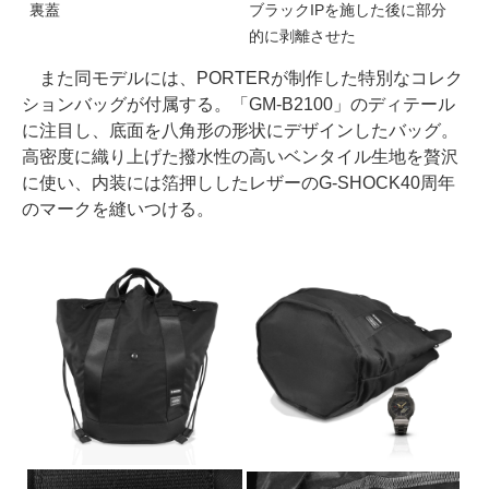
裏蓋
ブラックIPを施した後に部分
的に剥離させた
また同モデルには、PORTERが制作した特別なコレク
ションバッグが付属する。「GM-B2100」のディテール
に注目し、底面を八角形の形状にデザインしたバッグ。
高密度に織り上げた撥水性の高いベンタイル生地を贅沢
に使い、内装には箔押ししたレザーのG-SHOCK40周年
のマークを縫いつける。