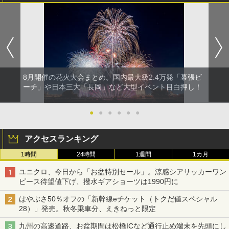
8月開催の花火大会まとめ。国内最大級2.4万発「幕張ビ
ーチ」や日本三大「長岡」など大型イベント目白押し！
●
●
●
●
●
●
アクセスランキング
1時間
24時間
1週間
1カ月
ユニクロ、今日から「お盆特別セール」。涼感シアサッカーワン
ピース待望値下げ、撥水ギアショーツは1990円に
はやぶさ50％オフの「新幹線eチケット（トクだ値スペシャル
28）」発売。秋冬乗車分、えきねっと限定
九州の高速道路、お盆期間は松橋ICなど通行止め端末を先頭にし