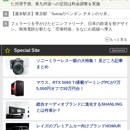
た渋滞予測。東九州道への迂回は料金調整を実施
【週末駅弁】東京駅「Suicaのペンギン チキンのり弁」
フェラーリを手がけたピニンファリーナ、日本の鉄道を初デザイ
ン。南海電鉄が新たな「空港特急」をなにわ筋線へ導入
もっと見る
Special Site
ソニーミラーレス一眼の大特集！ 見どころ記事
まとめ
マウス、RTX 5060 Ti搭載ゲーミングPCが7万
5,000円オフで30万円台！
総合オーディオブランドに進化するSHANLING
とは何者か？
レイズのプレミアムカー向けブランドHOMUR