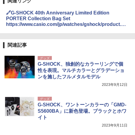
関連リンク
￥0
防水 UVカット 4段階高さ調整 軽量 収納袋付
き
ENDLESS BASE 《めざましテレビで紹介》
🔗G-SHOCK 40th Anniversary Limited Edition
テント ワンタッチ RENEW 幅200 2-3人用 43
￥6,459
PORTER Collection Bag Set
500002(88859)
https://www.casio.com/jp/watches/gshock/product.GM
A09 地球の歩き方 イタリア 2026～2027 地
-B2100VF-1A/
球の歩き方A ヨーロッパ
￥5,999
熊撃退スプレー 熊よけスプレー 熊スプレー
【日本企業販売】超強力クマ対策スプレー 30
￥2,479
関連記事
0ml（連続噴射30秒）110ml（連続噴射15
[キャンパーズコレクション 山善] 傘みたいに
秒）射程5～10m 安全ロック搭載 携帯収納袋
広げるだけ パッとサッとテント ブラックコ
付き ヒグマ・イノシシ対策 自治体・教育機
グッズ
ーティング フルクローズ メッシュ 3-4人用
関の購入実績 登山・キャンプ・アウトドア・
G-SHOCK、独創的なカラーリングで個
簡単設置 ポップアップテント エクルベージ
防災用品 長期保存可能 緊急時用 日本国内発
A26 地球の歩き方 チェコ ポーランド スロヴ
性を表現。マルチカラーとグラデーショ
ュ(BC仕様) PATC-150B(EB)
送
ァキア 2026～2027 地球の歩き方A ヨーロッ
パ
ンを施したフルメタルモデル
￥9,990
￥3,680
2023年9月12日
￥2,277
[キャンパーズコレクション 山善] 傘みたいに
着替えテント トイレテント 透けない【換気
グッズ
広げるだけ パッとサッとテント キューブワ
通気窓付き】収納袋付き UVカット 防水 防災
G-SHOCK、ワントーンカラーの「GMD-
イド ブラックコーティング フルクローズ メ
コンパクト iimono117 (ブルー)
S5600BA」に新色登場。ブラックとホワ
ッシュ 4人用 簡単設置 ポップアップテント P
イト
ATCW-150B エクルベージュ
￥3,080
2023年9月11日
￥-