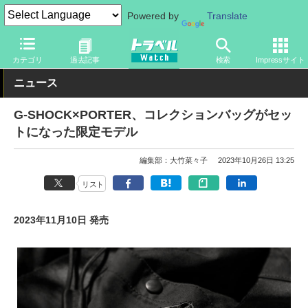
Powered by
Translate
トラベル Watch
旅のアイテム
旅行グッズ
時計
カテゴリ
過去記事
検索
Impressサイト
ニュース
G-SHOCK×PORTER、コレクションバッグがセッ
トになった限定モデル
編集部：大竹菜々子
2023年10月26日 13:25
リスト
2023年11月10日 発売