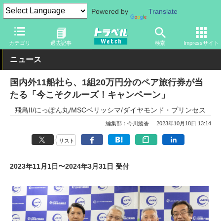
Powered by
Translate
トラベル Watch
旅の方法
船旅
フェリー
カテゴリ
過去記事
検索
Impressサイト
ニュース
国内外11船社ら、1組20万円分のペア旅行券が当
たる「今こそクルーズ！キャンペーン」
飛鳥II/にっぽん丸/MSCベリッシマ/ダイヤモンド・プリンセス
編集部：今川綾香
2023年10月18日 13:14
リスト
2023年11月1日〜2024年3月31日 受付