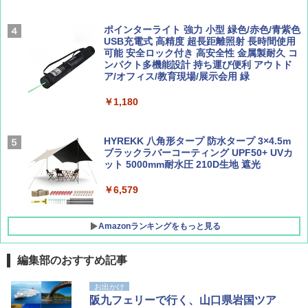
￥2,277
[キャンパーズコレクション 山善] 傘みたいに
広げるだけ パッとサッとテント ブラックコ
ーティング フルクローズ メッシュ 3-4人用
ポインターライト 強力 小型 緑色/赤色/青紫色
簡単設置 ポップアップテント エクルベージ
USB充電式 高精度 超長距離照射 長時間使用
AIRLINE（エアライン）2026年9月号【特
新しい日本地理 地図・統計・移動から読み
ュ(BC仕様) PATC-150B(EB)
可能 安全ロック付き 高安全性 金属製耐久 コ
集】ボーイング110周年を祝して！
解く (講談社現代新書)
ンパクト多機能設計 持ち運び便利 アウトド
ア/オフィス/教育現場/展示会用 緑
￥9,990
￥1,760
￥1,540
￥1,180
[キャンパーズコレクション 山善] 傘みたいに
広げるだけ パッとサッとテント キューブワ
イド ブラックコーティング フルクローズ メ
HYREKK 八角形タープ 防水タープ 3×4.5m
ッシュ 4人用 簡単設置 ポップアップテント P
ブラックラバーコーティング UPF50+ UVカ
ATCW-150B エクルベージュ
ット 5000mm耐水圧 210D生地 遮光
￥-
￥6,579
Amazonランキングをもっと見る
編集部のおすすめ記事
お出かけ
阪九フェリーで行く、山口県岩国ツア