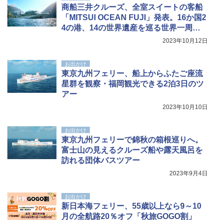
商船三井クルーズ、全室スイートの客船
「MITSUI OCEAN FUJI」発表。16か国2
4の港、14の世界遺産を巡る世界一周を2
025年4月から
2023年10月12日
お出かけ
東京九州フェリー、船上からふたご座流
星群を観察・福岡観光できる2泊3日のツ
アー
2023年10月10日
お出かけ
東京九州フェリーで錦秋の箱根巡りへ。
富士山の見えるクルーズ船や露天風呂を
訪れる団体バスツアー
2023年9月4日
お出かけ
新日本海フェリー、55歳以上なら9～10
月の全航路20％オフ「秋旅GOGO割」