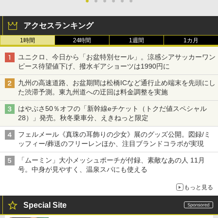
●
●
●
●
●
●
アクセスランキング
1時間
24時間
1週間
1カ月
ユニクロ、今日から「お盆特別セール」。涼感シアサッカーワン
ピース待望値下げ、撥水ギアショーツは1990円に
九州の高速道路、お盆期間は松橋ICなど通行止め端末を先頭にし
た渋滞予測。東九州道への迂回は料金調整を実施
はやぶさ50％オフの「新幹線eチケット（トクだ値スペシャル
28）」発売。秋冬乗車分、えきねっと限定
フェルメール《真珠の耳飾りの少女》展のグッズ公開。図録/ミ
ッフィー/葬送のフリーレンほか、注目ブランドコラボが実現
「ムーミン」大小メッシュポーチが付録、素敵なあの人 11月
号。中身が見やすく、温泉スパにも使える
もっと見る
Special Site