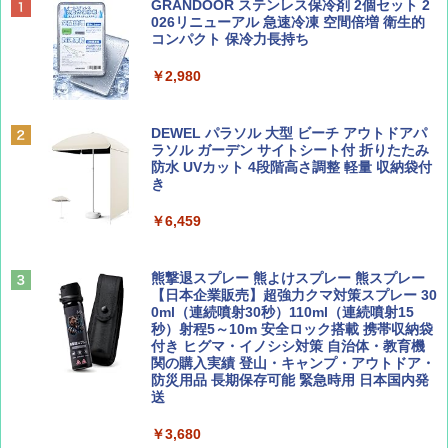
BE-PAL(ビ-パル) 2026年 9 月号【特別付録:
地球の歩き方 スター・ウォーズ
[キャンパーズコレクション 山善] ポップアッ
GRANDOOR ステンレス保冷剤 2個セット 2
SOTO ミニマル"旅"財布 ランダム2種】
プテント 傘みたいに広げて畳める パッとサ
026リニューアル 急速冷凍 空間倍増 衛生的
ッとサンシェード キューブ フルクローズ メ
コンパクト 保冷力長持ち
￥2,695
ッシュ 簡単設置 ワンタッチテント キャンプ
￥1,500
&ハイキング カーキ PATC-150(KH)
￥2,980
￥6,830
ディズニーファン ２０２６年 ９月号 [雑
D40 地球の歩き方 チェンマイ タイ北部の魅
DEWEL パラソル 大型 ビーチ アウトドアパ
誌] (ＤＩＳＮＥＹ ＦＡＮ)
力的な町 2026～2027 地球の歩き方D アジア
ラソル ガーデン サイトシート付 折りたたみ
PYKES PEAK (パイクスピーク) 着替えテン
防水 UVカット 4段階高さ調整 軽量 収納袋付
ト プライバシー テント 【中が透けない】 1
き
￥713
￥2,079
人用 折りたたみ 防災グッズ 災害用トイレ ビ
ーチ ピクニック ポップアップテント 携帯 簡
￥6,459
易 トイレテント (ブラック)
山と溪谷 2026年8月号「南アルプス大全」
A09 地球の歩き方 イタリア 2026～2027 地
￥4,980
球の歩き方A ヨーロッパ
熊撃退スプレー 熊よけスプレー 熊スプレー
￥1,540
【日本企業販売】超強力クマ対策スプレー 30
￥2,479
0ml（連続噴射30秒）110ml（連続噴射15
ENDLESS BASE 《めざましテレビで紹介》
秒）射程5～10m 安全ロック搭載 携帯収納袋
テント ワンタッチ RENEW 幅200 2-3人用 43
付き ヒグマ・イノシシ対策 自治体・教育機
500002(89232)
関の購入実績 登山・キャンプ・アウトドア・
防災用品 長期保存可能 緊急時用 日本国内発
Coyote No.89 特集 星野道夫 夢見る旅
A26 地球の歩き方 チェコ ポーランド スロヴ
送
ァキア 2026～2027 地球の歩き方A ヨーロッ
￥5,999
パ
￥1,540
￥3,680