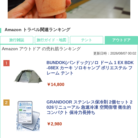
Amazon トラベル関連ランキング
旅行雑誌
旅行ガイド・地図
テント
アウトドア
Amazon アウトドア の売れ筋ランキング
更新日時：2026/08/07 00:02
ディズニーファン ２０２６年 ９月号 [雑
D40 地球の歩き方 チェンマイ タイ北部の魅
[キャンパーズコレクション 山善] ポップアッ
BUNDOK(バンドック)ソロ ドーム 1 EX BDK
誌] (ＤＩＳＮＥＹ ＦＡＮ)
力的な町 2026～2027 地球の歩き方D アジア
プテント 傘みたいに広げて畳める パッとサ
-08EX カーキ ソロキャンプ ポリエステル フ
ッとサンシェード キューブ フルクローズ メ
レーム テント
ッシュ 簡単設置 ワンタッチテント キャンプ
￥713
￥2,079
&ハイキング カーキ PATC-150(KH)
￥14,800
￥6,831
BE-PAL(ビ-パル) 2026年 9 月号【特別付録:
A09 地球の歩き方 イタリア 2026～2027 地
GRANDOOR ステンレス保冷剤 2個セット 2
SOTO ミニマル"旅"財布 ランダム2種】
球の歩き方A ヨーロッパ
026リニューアル 急速冷凍 空間倍増 衛生的
PYKES PEAK (パイクスピーク) 着替えテン
コンパクト 保冷力長持ち
ト プライバシー テント 【中が透けない】 1
￥1,500
￥2,479
人用 折りたたみ 防災グッズ 災害用トイレ ビ
￥2,980
ーチ ピクニック ポップアップテント 携帯 簡
易 トイレテント (ブラック)