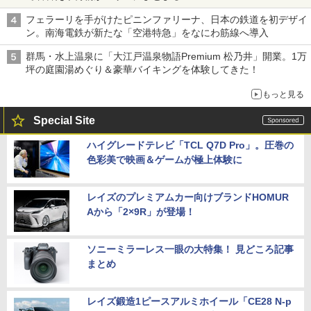
フェラーリを手がけたピニンファリーナ、日本の鉄道を初デザイ
ン。南海電鉄が新たな「空港特急」をなにわ筋線へ導入
群馬・水上温泉に「大江戸温泉物語Premium 松乃井」開業。1万
坪の庭園湯めぐり＆豪華バイキングを体験してきた！
もっと見る
Special Site
ハイグレードテレビ「TCL Q7D Pro」。圧巻の
色彩美で映画＆ゲームが極上体験に
レイズのプレミアムカー向けブランドHOMUR
Aから「2×9R」が登場！
ソニーミラーレス一眼の大特集！ 見どころ記事
まとめ
レイズ鍛造1ピースアルミホイール「CE28 N-p