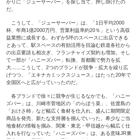
かりに「ジューサーバー」を探し当て、押し掛けたの
だ。
こうして、「ジューサーバー」は、「1日平均2000
杯、年商1億2000万円、営業利益率約20％」という高収
益業態に成長する。わずか5坪のスペースに出店できる
とあって、駅スペースの有効活用を目論む鉄道各社から
の出店要請も相次ぎ、フランチャイズ契約も増加。そし
て一部が「ハニーズバー」転換、首都圏で勢力を拡
大……こうして、2つのブランドが競争・拡大を繰り広
げつつ、「エキナカミックスジュース」はたった20年で
全国区へと広がっていったのだ。
各ブランドで徐々に競争が生じるなかでも、「ハニー
ズバー」は、川崎市菅地区の「のらぼう菜」、佐渡島の
「おけさ柿」など幅広く食材を仕入れ、盛んに期間限定
商品を発売。新たな支持層を掴んでいった。希少なご当
地食材の情報を掴み、関東・東北・甲信越から幅広く仕
入れを行なっていた「ハニーズバー」は、ある意味JR東