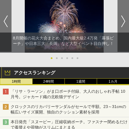
8月開催の花火大会まとめ。国内最大級2.4万発「幕張ビ
ーチ」や日本三大「長岡」など大型イベント目白押し！
●
●
●
●
●
●
アクセスランキング
1時間
24時間
1週間
1カ月
「リサ・ラーソン」がま口ポーチ付録、大人のおしゃれ手帖 10
月号。ジャカード織の北欧猫デザイン
クロックスのリカバリーサンダルがセールで半額。23～31cmの
幅広いサイズ展開、独自のクッション素材を採用
本日発売「スヌーピー」圧縮収納ポーチ。ファスナー閉めるだけ
で着替えや荷物がスリムにまとまる