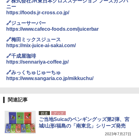
🔗株式会社JR東日本クロスステーション フーズカンパ
ニー
https://foods.jr-cross.co.jp/
🔗ジューサーバー
https://www.cafeco-foods.com/juicerbar
🔗梅田ミックスジュース
https://mix-juice-ai-sakai.com/
🔗千成屋珈琲
https://sennariya-coffee.jp/
🔗みっくちゅじゅーちゅ
https://www.sangaria.co.jp/mikkuchu/
関連記事
鉄道
グッズ
ご当地Suicaのペンギングッズ第2弾、宮
城/山形/福島の「南東北」シリーズ発売
2023年7月27日