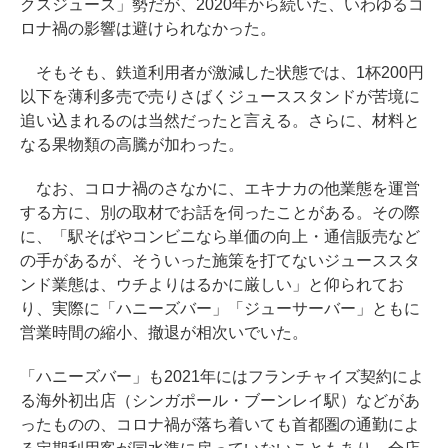
クスジュース」勢だが、2020年から続いた、いわゆるコ
ロナ禍の影響は避けられなかった。
そもそも、鉄道利用者が激減した状態では、1杯200円
以下を薄利多売で売りさばくジューススタンドが苦境に
追い込まれるのは当然だったと言える。さらに、材料と
なる果物類の高騰が加わった。
なお、コロナ禍のさなかに、エキナカの他業態を運営
する方に、別の取材でお話を伺ったことがある。その際
に、「駅そばやコンビニなら単価の向上・通信販売など
の手があるが、そういった施策を打てないジューススタ
ンド業態は、ウチよりはるかに厳しい」と仰られてお
り、実際に「ハニーズバー」「ジューサーバー」ともに
営業時間の縮小、撤退が相次いでいた。
「ハニーズバー」も2021年にはフランチャイズ契約によ
る海外初出店（シンガポール・ブーンレイ駅）などがあ
ったものの、コロナ禍が落ち着いても首都圏の通勤によ