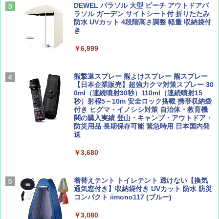
山と溪谷 2026年8月号「南アルプス大全」
地球の歩き方 スター・ウォーズ
DEWEL パラソル 大型 ビーチ アウトドアパ
￥4,980
ラソル ガーデン サイトシート付 折りたたみ
￥1,540
￥2,695
防水 UVカット 4段階高さ調整 軽量 収納袋付
き
ENDLESS BASE 《めざましテレビで紹介》
テント ワンタッチ RENEW 幅200 2-3人用 43
￥6,999
500002(88859)
Coyote No.89 特集 星野道夫 夢見る旅
A26 地球の歩き方 チェコ ポーランド スロヴ
ァキア 2026～2027 地球の歩き方A ヨーロッ
￥5,999
熊撃退スプレー 熊よけスプレー 熊スプレー
パ
￥1,540
【日本企業販売】超強力クマ対策スプレー 30
0ml（連続噴射30秒）110ml（連続噴射15
￥2,277
[キャンパーズコレクション 山善] 傘みたいに
秒）射程5～10m 安全ロック搭載 携帯収納袋
広げるだけ パッとサッとテント ブラックコ
付き ヒグマ・イノシシ対策 自治体・教育機
ーティング フルクローズ メッシュ 3-4人用
関の購入実績 登山・キャンプ・アウトドア・
簡単設置 ポップアップテント エクルベージ
防災用品 長期保存可能 緊急時用 日本国内発
AIRLINE（エアライン）2026年9月号【特
新しい日本地理 地図・統計・移動から読み
ュ(BC仕様) PATC-150B(EB)
送
集】ボーイング110周年を祝して！
解く (講談社現代新書)
￥9,990
￥3,680
￥1,760
￥1,540
[キャンパーズコレクション 山善] 傘みたいに
着替えテント トイレテント 透けない【換気
広げるだけ パッとサッとテント キューブワ
通気窓付き】収納袋付き UVカット 防水 防災
イドプラス ブラックコーティング フルクロ
コンパクト iimono117 (ブルー)
ーズ メッシュ 5人用 簡単設置 ポップアップ
テント PATCW-200B エクルベージュ
￥3,080