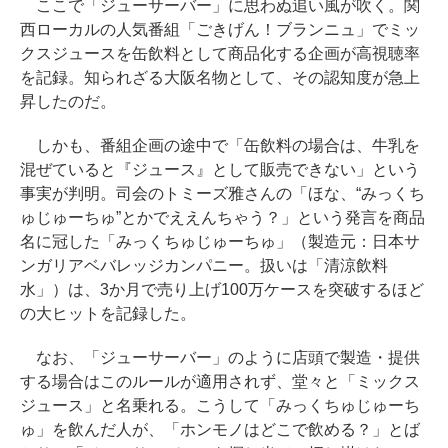
ここで「ジューサーバー」に思わぬ追い風が吹く。関
西ローカルの人気番組「ごきげん！ブランニュ」でミッ
クスジュースを缶飲料として商品化する企画が高視聴率
を記録。知られざる大阪名物として、その認知度が急上
昇したのだ。
しかも、番組企画の途中で「缶飲料の場合は、牛乳を
混ぜていると『ジュース』として販売できない」という
事実が判明。司会のトミーズ雅さんの「ほな、“みっくち
ゅじゅーちゅ”とかでええんちゃう？」という発言を商品
名に冠した「みっくちゅじゅーちゅ」（製造元：日本サ
ンガリアベバレッジカンパニー。扱いは「清涼飲料
水」）は、3か月で売り上げ100万ケースを突破するほど
の大ヒットを記録した。
なお、「ジューサーバー」のように店頭で製造・提供
する場合はこのルールが適用されず、堂々と「ミックス
ジュース」と名乗れる。こうして「みっくちゅじゅーち
ゅ」を飲んだ人が、「ホンモノはどこで飲める？」とば