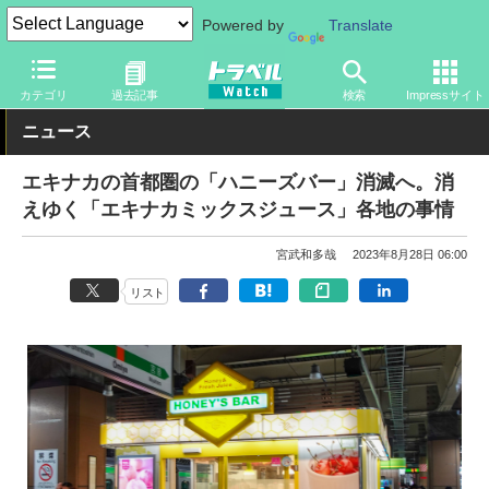
Powered by
Translate
トラベル Watch
旅の方法
鉄旅
駅ビル・エキナカ
カテゴリ
過去記事
検索
Impressサイト
ニュース
エキナカの首都圏の「ハニーズバー」消滅へ。消
えゆく「エキナカミックスジュース」各地の事情
宮武和多哉
2023年8月28日 06:00
リスト