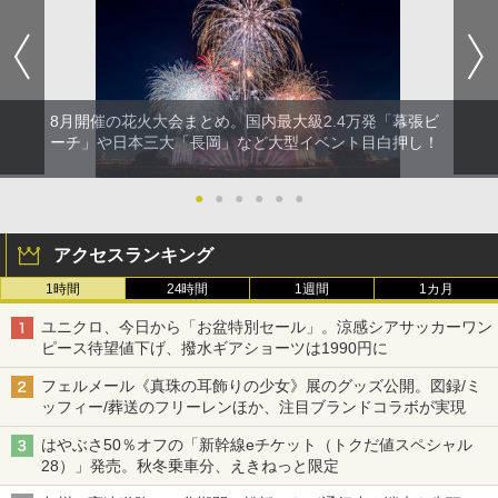
8月開催の花火大会まとめ。国内最大級2.4万発「幕張ビ
ーチ」や日本三大「長岡」など大型イベント目白押し！
●
●
●
●
●
●
アクセスランキング
1時間
24時間
1週間
1カ月
ユニクロ、今日から「お盆特別セール」。涼感シアサッカーワン
ピース待望値下げ、撥水ギアショーツは1990円に
フェルメール《真珠の耳飾りの少女》展のグッズ公開。図録/ミ
ッフィー/葬送のフリーレンほか、注目ブランドコラボが実現
はやぶさ50％オフの「新幹線eチケット（トクだ値スペシャル
28）」発売。秋冬乗車分、えきねっと限定