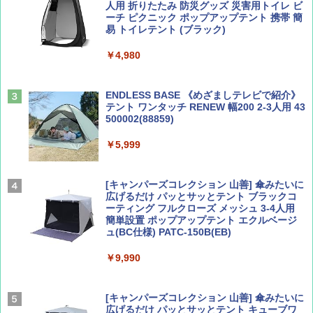
人用 折りたたみ 防災グッズ 災害用トイレ ビ
ーチ ピクニック ポップアップテント 携帯 簡
易 トイレテント (ブラック)
山と溪谷 2026年8月号「南アルプス大全」
僕が見た未来【完全版】
￥4,980
￥1,540
￥0
ENDLESS BASE 《めざましテレビで紹介》
テント ワンタッチ RENEW 幅200 2-3人用 43
500002(88859)
Coyote No.89 特集 星野道夫 夢見る旅
A09 地球の歩き方 イタリア 2026～2027 地
球の歩き方A ヨーロッパ
￥5,999
￥1,540
￥2,479
[キャンパーズコレクション 山善] 傘みたいに
広げるだけ パッとサッとテント ブラックコ
ーティング フルクローズ メッシュ 3-4人用
簡単設置 ポップアップテント エクルベージ
AIRLINE（エアライン）2026年9月号【特
A26 地球の歩き方 チェコ ポーランド スロヴ
ュ(BC仕様) PATC-150B(EB)
集】ボーイング110周年を祝して！
ァキア 2026～2027 地球の歩き方A ヨーロッ
パ
￥9,990
￥1,760
￥2,277
[キャンパーズコレクション 山善] 傘みたいに
広げるだけ パッとサッとテント キューブワ