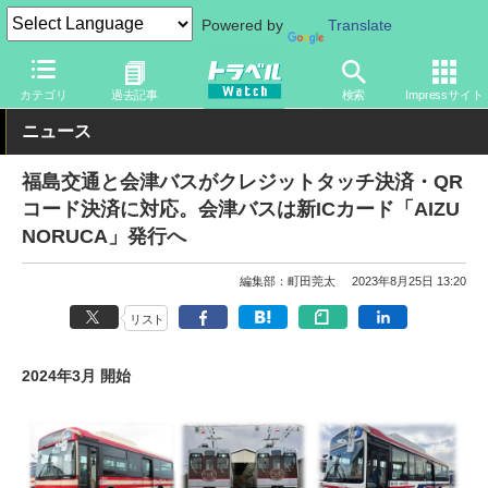
Powered by
Translate
トラベル Watch
旅の方法
鉄旅
電車
カテゴリ
過去記事
検索
Impressサイト
ニュース
福島交通と会津バスがクレジットタッチ決済・QR
コード決済に対応。会津バスは新ICカード「AIZU
NORUCA」発行へ
編集部：町田莞太
2023年8月25日 13:20
リスト
2024年3月 開始