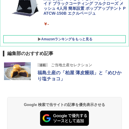
イド ブラックコーティング フルクローズ メ
ッシュ 4人用 簡単設置 ポップアップテント P
ATCW-150B エクルベージュ
￥-
Amazonランキングをもっと見る
編集部のおすすめ記事
GRANDOOR ステンレス保冷剤 2個セット 2
ご当地土産セレクション
連載
026リニューアル 急速冷凍 空間倍増 衛生的
福島土産の「柏屋 薄皮饅頭」と「めひか
コンパクト 保冷力長持ち
り塩チョコ」
￥2,980
BUNDOK(バンドック)ソロ ドーム 1 EX BDK
-08EX カーキ ソロキャンプ ポリエステル フ
Google 検索で当サイトの記事を優先表示させる
レーム ドーム型 テント
￥14,800