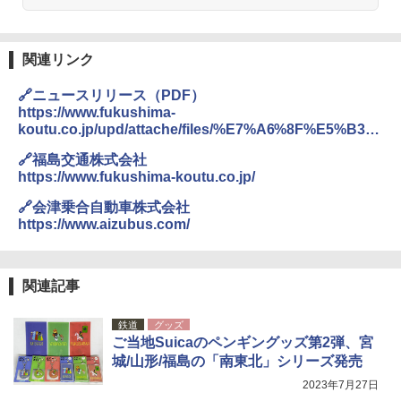
DEWEL パラソル 大型 ビーチ アウトドアパ
ラソル ガーデン サイトシート付 折りたたみ
防水 UVカット 4段階高さ調整 軽量 収納袋付
関連リンク
き
🔗ニュースリリース（PDF）
￥6,459
https://www.fukushima-
koutu.co.jp/upd/attache/files/%E7%A6%8F%E5%B3%
B6%E3%83%BB%E4%BC%9A%E6%B4%A5%E3%82
ポインターライト 強力 小型 緑色/赤色/青紫色
🔗福島交通株式会社
%AD%E3%83%A3%E3%83%83%E3%82%B7%E3%83
USB充電式 高精度 超長距離照射 長時間使用
https://www.fukushima-koutu.co.jp/
%A5%E3%83%AC%E3%82%B9%E6%B1%BA%E6%B
可能 安全ロック付き 高安全性 金属製耐久 コ
8%88%E5%B0%8E%E5%85%A5PR_vf%282%29.pdf
ンパクト多機能設計 持ち運び便利 アウトド
🔗会津乗合自動車株式会社
ア/オフィス/教育現場/展示会用 緑
https://www.aizubus.com/
￥1,180
関連記事
熊撃退スプレー 熊よけスプレー 熊スプレー
【日本企業販売】超強力クマ対策スプレー 30
鉄道
グッズ
0ml（連続噴射30秒）110ml（連続噴射15
ご当地Suicaのペンギングッズ第2弾、宮
秒）射程5～10m 安全ロック搭載 携帯収納袋
付き ヒグマ・イノシシ対策 自治体・教育機
城/山形/福島の「南東北」シリーズ発売
関の購入実績 登山・キャンプ・アウトドア・
2023年7月27日
防災用品 長期保存可能 緊急時用 日本国内発