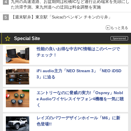
九州の高速道路、お盆期間は松橋ICなど通行止め端末を先頭にし
た渋滞予測。東九州道への迂回は料金調整を実施
【週末駅弁】東京駅「Suicaのペンギン チキンのり弁」
もっと見る
Special Site
性能の良いお得な中古PC情報はこのページで
チェック！
iFi audio主力「NEO Stream 3」「NEO iDSD
3」に迫る
エントリーなのに脅威の実力!「Osprey」Nobl
e Audioワイヤレスイヤフォン4機種を一気に聴
く
レイズのパワーデザインホイール「M6」に新
色登場!!