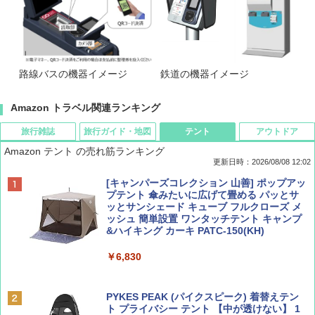
路線バスの機器イメージ
鉄道の機器イメージ
Amazon トラベル関連ランキング
旅行雑誌
旅行ガイド・地図
テント
アウトドア
Amazon テント の売れ筋ランキング
更新日時：2026/08/08 12:02
BE-PAL(ビ-パル) 2026年 9 月号【特別付録:
D40 地球の歩き方 チェンマイ タイ北部の魅
[キャンパーズコレクション 山善] ポップアッ
SOTO ミニマル"旅"財布 ランダム2種】
力的な町 2026～2027 地球の歩き方D アジア
プテント 傘みたいに広げて畳める パッとサ
ッとサンシェード キューブ フルクローズ メ
ッシュ 簡単設置 ワンタッチテント キャンプ
￥1,500
￥2,079
&ハイキング カーキ PATC-150(KH)
￥6,830
ディズニーファン ２０２６年 ９月号 [雑
地球の歩き方 スター・ウォーズ
誌] (ＤＩＳＮＥＹ ＦＡＮ)
PYKES PEAK (パイクスピーク) 着替えテン
￥2,695
ト プライバシー テント 【中が透けない】 1
￥713