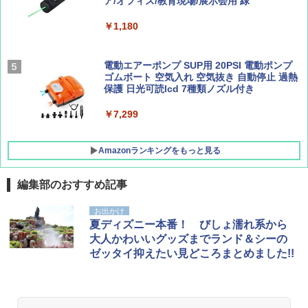
広げるだけ パッとサッとテント ブラックコ
ア/オフィス/教育現場/展示会用 緑
ーティング フルクローズ メッシュ 3-4人用
簡単設置 ポップアップテント エクルベージ
BE-PAL(ビ-パル) 2026年 9 月号【特別付録:
新しい日本地理 地図・統計・移動から読み
￥1,180
ュ(BC仕様) PATC-150B(EB)
SOTO ミニマル"旅"財布 ランダム2種】
解く (講談社現代新書)
￥8,991
￥1,500
￥1,540
電動エアーポンプ SUP用 20PSI 電動ポンプ
ゴムボート 空気入れ 空気抜き 自動停止 過熱
保護 日光可読lcd 7種類ノズル付き
Coleman(コールマン) ツーリングドーム/LD
X 2人用 3人用 キャンプ アウトドア フェス
￥7,299
収納 コンパクト 簡単設営 カンガルーテント
ソロキャンプ ソロテント
Amazonランキングをもっと見る
￥20,718
編集部のおすすめ記事
お出かけ
夏ディズニー本番！ びしょ濡れ系から
大人かわいいグッズまでランド＆シーの
ゼッタイ抑えたい見どころまとめました!!