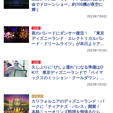
会でドローンショー。約700機が夜空に
輝く
2023年7月6日
話題
夜のパレードにダンサー復活！ 「東京
ディズニーランド・エレクトリカルパレ
ード・ドリームライツ」が本日よりアッ
プデート！
2023年7月3日
話題
久しぶりに“びしょ濡れ”になる準備はO
K!? 東京ディズニーランドで「ベイマ
ックスのミッション・クールダウン」が
スタート！
2023年7月3日
グルメ
カリフォルニアのディズニーランド・パ
ークに「ティアナズ・パレス」開業！
本格ニューオリンズ料理を頬張るならコ