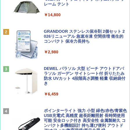
ッとサンシェード キューブ フルクローズ メ
レーム テント
ッシュ 簡単設置 ワンタッチテント キャンプ
￥713
￥2,079
&ハイキング カーキ PATC-150(KH)
￥14,800
￥6,832
Coyote No.89 特集 星野道夫 夢見る旅
A09 地球の歩き方 イタリア 2026～2027 地
GRANDOOR ステンレス保冷剤 2個セット 2
球の歩き方A ヨーロッパ
026リニューアル 急速冷凍 空間倍増 衛生的
PYKES PEAK (パイクスピーク) 着替えテン
コンパクト 保冷力長持ち
￥1,540
ト プライバシー テント 【中が透けない】 1
￥2,479
人用 折りたたみ 防災グッズ 災害用トイレ ビ
￥2,980
ーチ ピクニック ポップアップテント 携帯 簡
易 トイレテント (オリーブ)
山と溪谷 2026年8月号「南アルプス大全」
A26 地球の歩き方 チェコ ポーランド スロヴ
DEWEL パラソル 大型 ビーチ アウトドアパ
￥-
ァキア 2026～2027 地球の歩き方A ヨーロッ
ラソル ガーデン サイトシート付 折りたたみ
パ
￥1,540
防水 UVカット 4段階高さ調整 軽量 収納袋付
き
￥2,277
ENDLESS BASE 《めざましテレビで紹介》
テント ワンタッチ RENEW 幅200 2-3人用 43
￥6,459
500002(89147)
AIRLINE（エアライン）2026年9月号【特
地球の歩き方 スター・ウォーズ
集】ボーイング110周年を祝して！
￥5,499
ポインターライト 強力 小型 緑色/赤色/青紫色
￥2,695
USB充電式 高精度 超長距離照射 長時間使用
￥1,760
可能 安全ロック付き 高安全性 金属製耐久 コ
[キャンパーズコレクション 山善] 傘みたいに
ンパクト多機能設計 持ち運び便利 アウトド