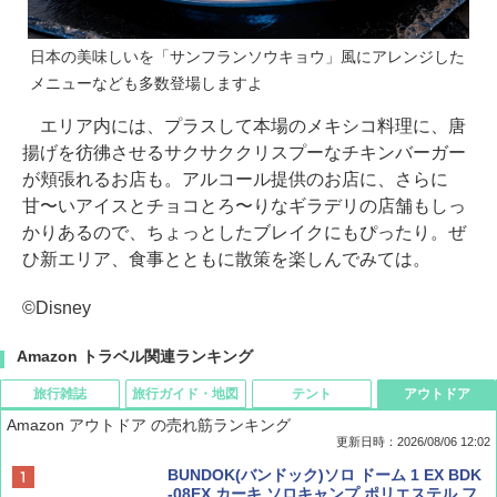
日本の美味しいを「サンフランソウキョウ」風にアレンジした
メニューなども多数登場しますよ
エリア内には、プラスして本場のメキシコ料理に、唐
揚げを彷彿させるサクサククリスプーなチキンバーガー
が頬張れるお店も。アルコール提供のお店に、さらに
甘〜いアイスとチョコとろ〜りなギラデリの店舗もしっ
かりあるので、ちょっとしたブレイクにもぴったり。ぜ
ひ新エリア、食事とともに散策を楽しんでみては。
©Disney
Amazon トラベル関連ランキング
旅行雑誌
旅行ガイド・地図
テント
アウトドア
Amazon アウトドア の売れ筋ランキング
更新日時：2026/08/06 12:02
ディズニーファン ２０２６年 ９月号 [雑
D40 地球の歩き方 チェンマイ タイ北部の魅
[キャンパーズコレクション 山善] ポップアッ
BUNDOK(バンドック)ソロ ドーム 1 EX BDK
誌] (ＤＩＳＮＥＹ ＦＡＮ)
力的な町 2026～2027 地球の歩き方D アジア
プテント 傘みたいに広げて畳める パッとサ
-08EX カーキ ソロキャンプ ポリエステル フ