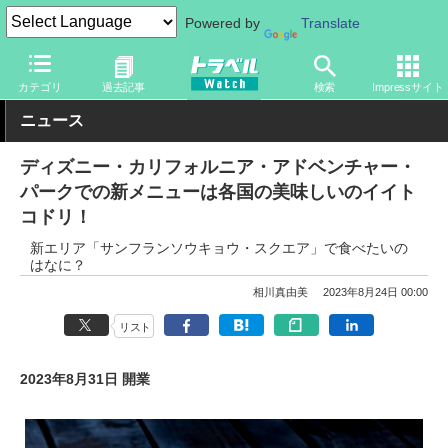
Powered by
Translate
トラベル Watch
旅の情報
観光地
ディズニーリゾート
カテゴリ
過去記事
検索
Impressサイト
ニュース
ディズニー・カリフォルニア・アドベンチャー・
パークでの新メニューは各国の美味しいのイイト
コドリ！
新エリア「サンフランソウキョウ・スクエア」で食べたいの
はなに？
相川真由美
2023年8月24日 00:00
リスト
2023年8月31日 開業