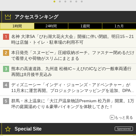
●
●
●
●
●
●
アクセスランキング
1時間
24時間
1週間
1カ月
名神 大津SA「びわ湖大花火大会」開催に伴い閉鎖。明日15～21
時は店舗・トイレ・駐車場の利用不可
本日発売「スヌーピー」圧縮収納ポーチ。ファスナー閉めるだけ
で着替えや荷物がスリムにまとまる
熊本の高速道路、九州道 松橋IC～えびのICなどの一般車両通行
再開は8月後半見込み
ディズニーシー「インディ・ジョーンズ・アドベンチャー」が
11月末に運営再開。プロジェクションマッピングを追加、DPA
は1500円
群馬・水上温泉に「大江戸温泉物語Premium 松乃井」開業。1万
坪の庭園湯めぐり＆豪華バイキングを体験してきた！
もっと見る
Special Site