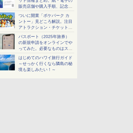
ット情報まとめ。紙・電子の
販売店舗や購入手順、記念チ
ケットも解説
ついに開業「ポケパーク カ
ントー」見どころ解説。注目
アトラクション・チケット手
配・来場前に必要な準備は？
パスポート（2025年旅券）
の新規申請をオンラインでや
ってみた。必要なものはスマ
ホとマイナカードのみ
はじめてのハワイ旅行ガイド
～せっかく行くなら隣島の秘
境も楽しみたい！～