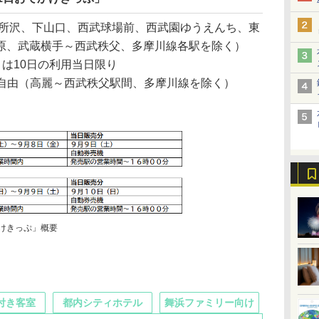
所沢、下山口、西武球場前、西武園ゆうえんち、東
原、武蔵横手～西武秩父、多摩川線各駅を除く）
しくは10日の利用当日限り
り自由（高麗～西武秩父駅間、多摩川線を除く）
かけきっぷ」概要
付き客室
都内シティホテル
舞浜ファミリー向け