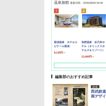
温泉旅館
更新日時：2026/08/06 06:00
那須温泉 ホテルエ
別府温泉 杉乃井ホ
ピナール那須
テル（オリックスホ
テルズ＆リゾーツ）
9,135円～
13,400円～
編集部のおすすめ記事
鉄道
西武鉄道
画デザイ