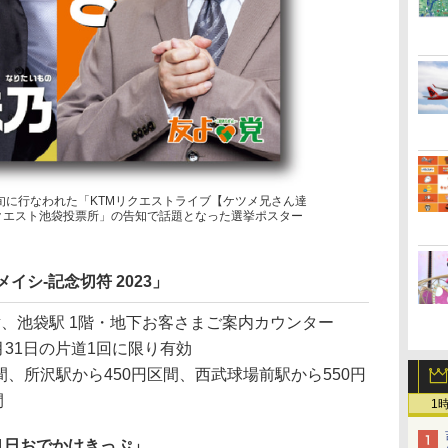
旬に行なわれた「KTMリクエストライブ【ケツメ兄さん達
リクエスト池袋投票所」の告知で話題となった選挙ポスター
ツメイシ-記念切符 2023」
横、池袋駅 1階・地下お客さまご案内カウンター
2月31日の片道1回に限り有効
間、所沢駅から450円区間、西武球場前駅から550円
間
1
1日おでかけきっぷ」