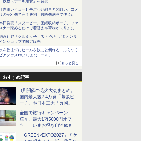
牛鉄板ステーキ定食」を発売
【家電レビュー】手ごわい雑草との戦い、コメ
リの草刈機で完全勝利 掃除機感覚で使えた
本日発売「スヌーピー」圧縮収納ポーチ。ファ
スナー閉めるだけで着替えや荷物がスリムにま
とまる
鎌倉紅谷「クルミッ子」“切り落とし”をオンラ
インショップで限定販売
水を飲まずにビールを飲むと倒れる「ふらつく
ビアグラスbyよなよなエール」
もっと見る
おすすめ記事
8月開催の花火大会まとめ。
国内最大級2.4万発「幕張ビ
ーチ」や日本三大「長岡」な
ど大型イベント目白押し！
全国で旅行キャンペーン
続々、最大1万5000円オフ
も！ いまお得な自治体まと
め
「GREEN×EXPO2027」チケ