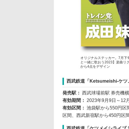
オリジナルステッカー。7月下
と一緒に歌おう2023】楽曲
から4点をデザイン
西武鉄道「Ketsumeishi-ケ
発売駅：
西武球場前駅 券売機
有効期間：
2023年9月9日～1
有効区間：
池袋駅から550円区
区間、西武新宿駅から450円区
西武鉄道「ケツメイシライブ 