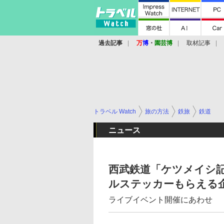
過去記事
万
博
・
園芸博
取材記事
トラベル Watch
旅の方法
鉄旅
鉄道
ニュース
西武鉄道「ケツメイシ記
ルステッカーもらえる
ライブイベント開催にあわせ