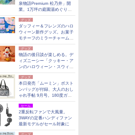
泉物語Premium 松乃井」開
業。1万坪の庭園湯めぐり＆
豪華バイキングを体験してき
グッズ
た！
ダッフィー＆フレンズのハロ
ウィーン新作グッズ。お菓子
モチーフのミラーチャーム/
デザインポーチほか
グッズ
物語の後日談が楽しめる。デ
ィズニーシー「クッキー・ア
ンのハロウィーン・スウィー
トサプライズ」限定グッズ公
グッズ
開
本日発売「ムーミン」ボスト
ンバッグが付録、大人のおし
ゃれ手帖 9月号。180度ガバ
ッと開いて大容量
セール
2重反転ファンで大風量。
3WAYの定番ハンディファン
最新モデルがセール対象に
グッズ