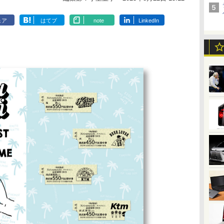
ェア
はてブ
note
LinkedIn