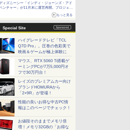
ディズニーシー「インディ・ジョーンズ・アド
ベンチャー」が11月末に運営再開。プロジェク
ションマッピングを追加、DPAは1500円
もっと見る
Special Site
ハイグレードテレビ「TCL
Q7D Pro」。圧巻の色彩美で
映画＆ゲームが極上体験に
マウス、RTX 5060 Ti搭載ゲ
ーミングPCが7万5,000円オ
フで30万円台！
レイズのプレミアムカー向け
ブランドHOMURAから
「2×9R」が登場！
性能の良いお得な中古PC情
報はこのページでチェック！
お値段そのままでメモリ倍
増！メモリ32GBの「お得な