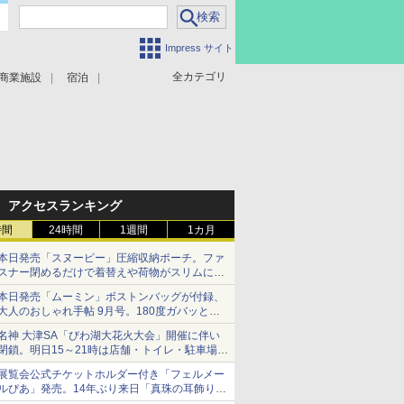
Impress サイト
全カテゴリ
商業施設
宿泊
アクセスランキング
時間
24時間
1週間
1カ月
本日発売「スヌーピー」圧縮収納ポーチ。ファ
スナー閉めるだけで着替えや荷物がスリムにま
とまる
本日発売「ムーミン」ボストンバッグが付録、
大人のおしゃれ手帖 9月号。180度ガバッと開
いて大容量
名神 大津SA「びわ湖大花火大会」開催に伴い
閉鎖。明日15～21時は店舗・トイレ・駐車場の
利用不可
展覧会公式チケットホルダー付き「フェルメー
ルぴあ」発売。14年ぶり来日「真珠の耳飾りの
少女」ほか37作品のガイド