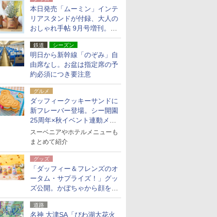
本日発売「ムーミン」インテ
リアスタンドが付録、大人の
おしゃれ手帖 9月号増刊。レ
ザー調で高級感ある2個セッ
鉄道
シーズン
ト
明日から新幹線「のぞみ」自
由席なし。お盆は指定席の予
約必須につき要注意
グルメ
ダッフィークッキーサンドに
新フレーバー登場。シー開園
25周年×秋イベント連動メニ
ュー
スーベニアやホテルメニューも
まとめて紹介
グッズ
「ダッフィー＆フレンズのオ
ータム・サプライズ！」グッ
ズ公開。かぼちゃから顔をの
ぞかせたぬいぐるみチャーム
道路
ほか
名神 大津SA「びわ湖大花火