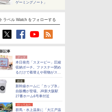
ゲーミングノート」
トラベル Watch をフォローする
新記事
グッズ
本日発売「スヌーピー」圧縮
収納ポーチ。ファスナー閉め
るだけで着替えや荷物がスリ
ムにまとまる
鉄道
新幹線ホームに「カップ氷」
自販機が登場。JR新大阪駅
27番ホーム6号車付近
行ってみた
群馬・水上温泉に「大江戸温