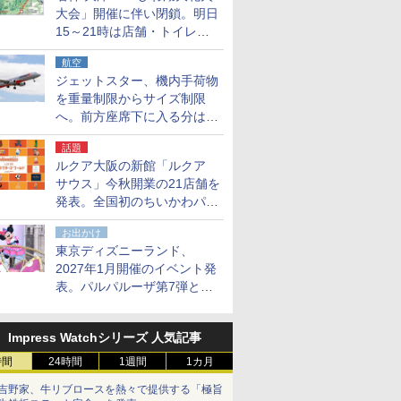
大会」開催に伴い閉鎖。明日
15～21時は店舗・トイレ・
駐車場の利用不可
航空
ジェットスター、機内手荷物
を重量制限からサイズ制限
へ。前方座席下に入る分はす
べての運賃で無料に
話題
ルクア大阪の新館「ルクア
サウス」今秋開業の21店舗を
発表。全国初のちいかわパー
クストア/サンリオ新業態1号
お出かけ
店など
東京ディズニーランド、
2027年1月開催のイベント発
表。パルパルーザ第7弾とし
て「ミニーのファンダーラン
ド」を再演
Impress Watchシリーズ 人気記事
時間
24時間
1週間
1カ月
吉野家、牛リブロースを熱々で提供する「極旨