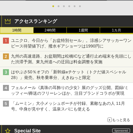
●
●
●
●
●
●
アクセスランキング
1時間
24時間
1週間
1カ月
ユニクロ、今日から「お盆特別セール」。涼感シアサッカーワン
ピース待望値下げ、撥水ギアショーツは1990円に
九州の高速道路、お盆期間は松橋ICなど通行止め端末を先頭にし
た渋滞予測。東九州道への迂回は料金調整を実施
はやぶさ50％オフの「新幹線eチケット（トクだ値スペシャル
28）」発売。秋冬乗車分、えきねっと限定
フェルメール《真珠の耳飾りの少女》展のグッズ公開。図録/ミ
ッフィー/葬送のフリーレンほか、注目ブランドコラボが実現
「ムーミン」大小メッシュポーチが付録、素敵なあの人 11月
号。中身が見やすく、温泉スパにも使える
もっと見る
Special Site