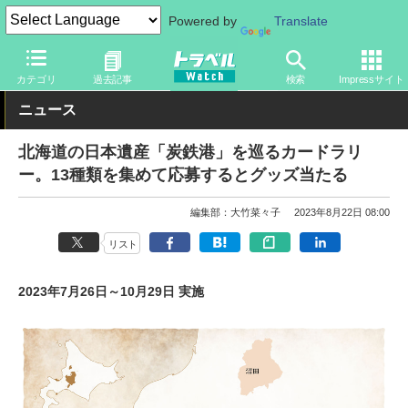
Powered by
Translate
トラベル Watch
地域
国内旅行
北海道
カテゴリ
過去記事
検索
Impressサイト
ニュース
北海道の日本遺産「炭鉄港」を巡るカードラリ
ー。13種類を集めて応募するとグッズ当たる
編集部：大竹菜々子
2023年8月22日 08:00
リスト
2023年7月26日～10月29日 実施