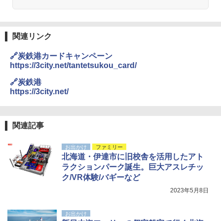
熊撃退スプレー 熊よけスプレー 熊スプレー
【日本企業販売】超強力クマ対策スプレー 30
0ml（連続噴射30秒）110ml（連続噴射15
関連リンク
秒）射程5～10m 安全ロック搭載 携帯収納袋
付き ヒグマ・イノシシ対策 自治体・教育機
🔗炭鉄港カードキャンペーン
関の購入実績 登山・キャンプ・アウトドア・
https://3city.net/tantetsukou_card/
防災用品 長期保存可能 緊急時用 日本国内発
送
🔗炭鉄港
https://3city.net/
￥3,680
ポインターライト 強力 小型 緑色/赤色/青紫色
関連記事
USB充電式 高精度 超長距離照射 長時間使用
可能 安全ロック付き 高安全性 金属製耐久 コ
お出かけ
ファミリー
ンパクト多機能設計 持ち運び便利 アウトド
北海道・伊達市に旧校舎を活用したアト
ア/オフィス/教育現場/展示会用 緑
ラクションパーク誕生。巨大アスレチッ
￥1,180
ク/VR体験/バギーなど
2023年5月8日
HYREKK 八角形タープ 防水タープ 3×4.5m
ブラックラバーコーティング UPF50+ UVカ
お出かけ
ット 5000mm耐水圧 210D生地 遮光