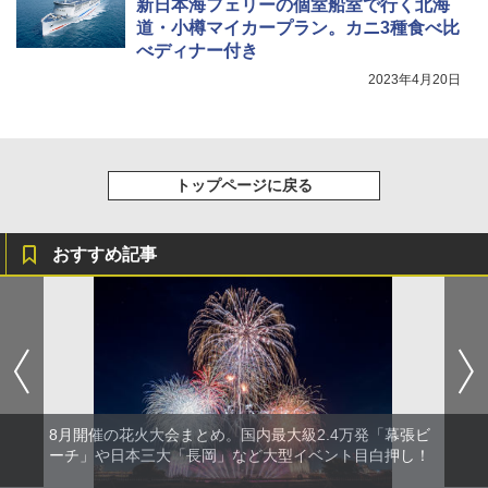
新日本海フェリーの個室船室で行く北海
道・小樽マイカープラン。カニ3種食べ比
￥6,579
べディナー付き
2023年4月20日
トップページに戻る
おすすめ記事
8月開催の花火大会まとめ。国内最大級2.4万発「幕張ビ
ーチ」や日本三大「長岡」など大型イベント目白押し！