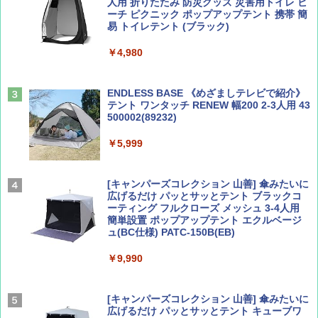
人用 折りたたみ 防災グッズ 災害用トイレ ビ
ーチ ピクニック ポップアップテント 携帯 簡
易 トイレテント (ブラック)
山と溪谷 2026年8月号「南アルプス大全」
A09 地球の歩き方 イタリア 2026～2027 地
￥4,980
球の歩き方A ヨーロッパ
￥1,540
￥2,479
ENDLESS BASE 《めざましテレビで紹介》
テント ワンタッチ RENEW 幅200 2-3人用 43
500002(89232)
Coyote No.89 特集 星野道夫 夢見る旅
A26 地球の歩き方 チェコ ポーランド スロヴ
ァキア 2026～2027 地球の歩き方A ヨーロッ
￥5,999
パ
￥1,540
￥2,277
[キャンパーズコレクション 山善] 傘みたいに
広げるだけ パッとサッとテント ブラックコ
ーティング フルクローズ メッシュ 3-4人用
簡単設置 ポップアップテント エクルベージ
AIRLINE（エアライン）2026年9月号【特
新しい日本地理 地図・統計・移動から読み
ュ(BC仕様) PATC-150B(EB)
集】ボーイング110周年を祝して！
解く (講談社現代新書)
￥9,990
￥1,760
￥1,540
[キャンパーズコレクション 山善] 傘みたいに
広げるだけ パッとサッとテント キューブワ