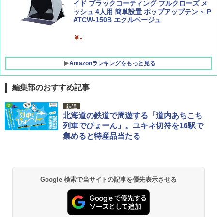
イド ブラックコーティング フルクローズ メ
ッシュ 4人用 簡単設置 ポップアップテント P
ATCW-150B エクルベージュ
￥-
Amazonランキングをもっと見る
編集部のおすすめ記事
GRANDOOR ステンレス保冷剤 2個セット 2
鉄道
026リニューアル 急速冷凍 空間倍増 衛生的
北海道の鉄道で周遊する「道内あちこち
コンパクト 保冷力長持ち
列車でぴょーん」。ユキネ切符を16駅で
集めると特産品当たる
￥2,980
DEWEL パラソル 大型 ビーチ アウトドアパ
ラソル ガーデン サイトシート付 折りたたみ
Google 検索で当サイトの記事を優先表示させる
防水 UVカット 4段階高さ調整 軽量 収納袋付
き
￥6,459