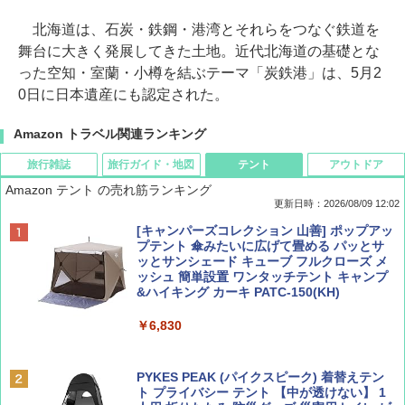
北海道は、石炭・鉄鋼・港湾とそれらをつなぐ鉄道を
舞台に大きく発展してきた土地。近代北海道の基礎とな
った空知・室蘭・小樽を結ぶテーマ「炭鉄港」は、5月2
0日に日本遺産にも認定された。
Amazon トラベル関連ランキング
旅行雑誌
旅行ガイド・地図
テント
アウトドア
Amazon テント の売れ筋ランキング
更新日時：2026/08/09 12:02
BE-PAL(ビ-パル) 2026年 9 月号【特別付録:
地球の歩き方 スター・ウォーズ
[キャンパーズコレクション 山善] ポップアッ
SOTO ミニマル"旅"財布 ランダム2種】
プテント 傘みたいに広げて畳める パッとサ
ッとサンシェード キューブ フルクローズ メ
￥2,695
ッシュ 簡単設置 ワンタッチテント キャンプ
￥1,500
&ハイキング カーキ PATC-150(KH)
￥6,830
ディズニーファン ２０２６年 ９月号 [雑
D40 地球の歩き方 チェンマイ タイ北部の魅
誌] (ＤＩＳＮＥＹ ＦＡＮ)
力的な町 2026～2027 地球の歩き方D アジア
PYKES PEAK (パイクスピーク) 着替えテン
ト プライバシー テント 【中が透けない】 1
￥713
￥2,079