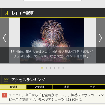
おすすめ記事
8月開催の花火大会まとめ。国内最大級2.4万発「幕張ビ
ーチ」や日本三大「長岡」など大型イベント目白押し！
●
●
●
●
●
●
アクセスランキング
1時間
24時間
1週間
1カ月
ユニクロ、今日から「お盆特別セール」。涼感シアサッカーワン
ピース待望値下げ、撥水ギアショーツは1990円に