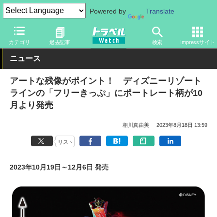
Powered by
Translate
トラベル Watch
旅の情報
観光地
ディズニーリゾート
カテゴリ
過去記事
検索
Impressサイト
ニュース
アートな残像がポイント！ ディズニーリゾート
ラインの「フリーきっぷ」にポートレート柄が10
月より発売
相川真由美
2023年8月18日 13:59
リスト
2023年10月19日～12月6日 発売