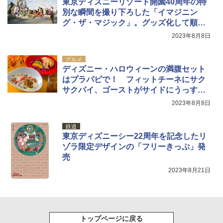
東京ディズニーリゾート開園40周年の特
別な瞬間を撮り下ろした「イマジニン
グ・ザ・マジック」。グッズ化して順次
発売
2023年8月8日
グルメ
ディズニー・ハロウィーンの満腹セット
はプラパビで！ フィットチーネにサク
サクパイ、ゴーストがサイドにうっすら
見えるんです
2023年8月8日
鉄道
東京ディズニーシー22周年を記念したリ
ゾラ限定デザインの「フリーきっぷ」発
売
2023年8月21日
トップページに戻る