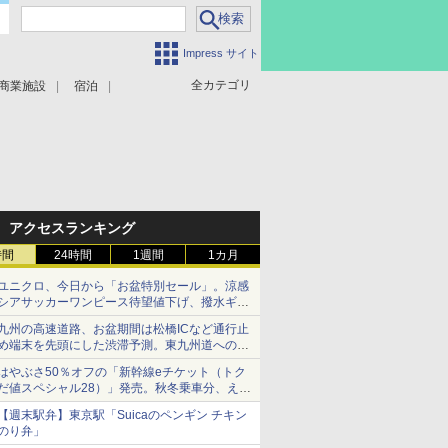
Impress サイト
全カテゴリ
商業施設
宿泊
アクセスランキング
時間
24時間
1週間
1カ月
ユニクロ、今日から「お盆特別セール」。涼感
シアサッカーワンピース待望値下げ、撥水ギア
ショーツは1990円に
九州の高速道路、お盆期間は松橋ICなど通行止
め端末を先頭にした渋滞予測。東九州道への迂
回は料金調整を実施
はやぶさ50％オフの「新幹線eチケット（トク
だ値スペシャル28）」発売。秋冬乗車分、えき
ねっと限定
【週末駅弁】東京駅「Suicaのペンギン チキン
のり弁」