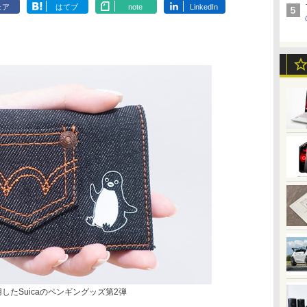
ェア
はてブ
note
LinkedIn
したSuicaのペンギングッズ第2弾