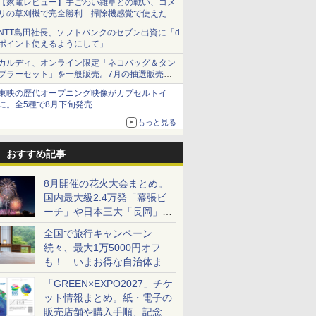
【家電レビュー】手ごわい雑草との戦い、コメ
リの草刈機で完全勝利 掃除機感覚で使えた
NTT島田社長、ソフトバンクのセブン出資に「d
ポイント使えるようにして」
カルディ、オンライン限定「ネコバッグ＆タン
ブラーセット」を一般販売。7月の抽選販売の
当選無効分
東映の歴代オープニング映像がカプセルトイ
に。全5種で8月下旬発売
もっと見る
おすすめ記事
8月開催の花火大会まとめ。
国内最大級2.4万発「幕張ビ
ーチ」や日本三大「長岡」な
ど大型イベント目白押し！
全国で旅行キャンペーン
続々、最大1万5000円オフ
も！ いまお得な自治体まと
め
「GREEN×EXPO2027」チケ
ット情報まとめ。紙・電子の
販売店舗や購入手順、記念チ