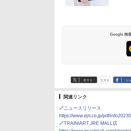
草津温泉 ホテル櫻
品川プリンスホテル
グランドニッコー東
海のサウナ＆スパ
東京ドームホテル
シェラトン・グラン
井
京ベイ 舞浜
オールインクルーシ
デ・トーキョーベ
7,037円～
7,980円～
ブ 島原温泉ホテル
イ・ホテル
14,300円～
6,800円～
南風楼
10,450円～
7,950円～
Google
ポスト
リスト
シ
関連リンク
🔗ニュースリリース
https://www.ejrt.co.jp/pdf/info2023
🔗TRAINIART JRE MALL店
https://www.jreastmall.com/shop/e