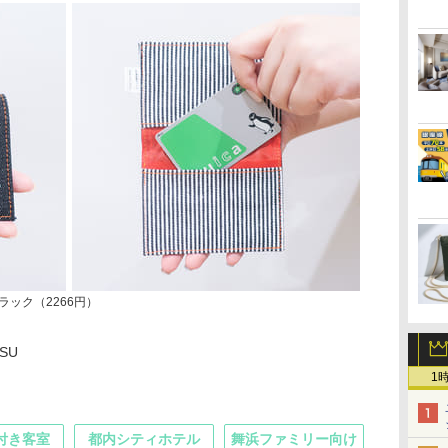
ブラック（2266円）
TSU
1
付き客室
都内シティホテル
舞浜ファミリー向け