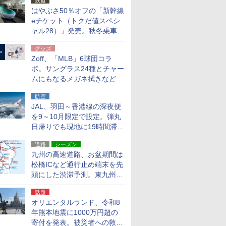
鉄道
はやぶさ50％オフの「新幹線
eチケット（トクだ値スペシ
ャル28）」発売。秋冬乗車
分、えきねっと限定
グッズ
Zoff、「MLB」6球団コラ
ボ。サングラス24種とチャー
ムにもなるメガネ拭きなど雑
貨24種
航空
JAL、羽田～香港線の深夜便
を9～10月限定で設定。弾丸
日帰りでも現地に19時間滞在
できる
道路
シーズン
九州の高速道路、お盆期間は
松橋ICなど通行止め端末を先
頭にした渋滞予測。東九州道
への迂回は料金調整を実施
話題
オリエンタルランド、令和8
年熊本地震に1000万円超の
寄付を発表。被災者への救援