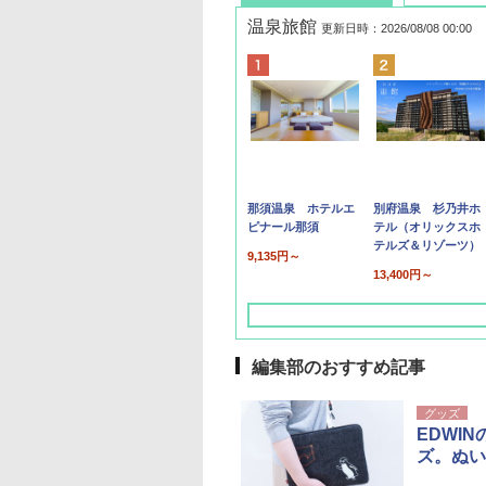
温泉旅館
更新日時：2026/08/08 00:00
那須温泉 ホテルエ
別府温泉 杉乃井ホ
ピナール那須
テル（オリックスホ
テルズ＆リゾーツ）
9,135円～
13,400円～
編集部のおすすめ記事
グッズ
EDWI
ズ。ぬい