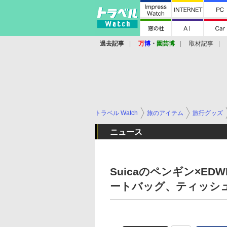
過去記事
万
博
・
園芸博
取材記事
トラベル Watch
旅のアイテム
旅行グッズ
ニュース
Suicaのペンギン×E
ートバッグ、ティッシ