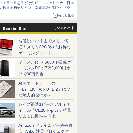
フェラーリを手がけたピニンファリーナ、日本
の鉄道を初デザイン。南海電鉄が新たな「空港
特急」をなにわ筋線へ導入
もっと見る
Special Site
お値段そのままでメモリ倍
増！メモリ32GBの「お得な
ゲーミングノート」
マウス、RTX 5060 Ti搭載ゲ
ーミングPCが7万5,000円オ
フで30万円台！
AIスマートノートの
iFLYTEK「AINOTE 2」はな
ぜ魅力的なのか？
レイズ鍛造1ピースアルミホ
イール「CE28 N-plus」軽量
なままに剛性を向上
Amazon プライムデー過去最
安! Anker注目プロジェクタ