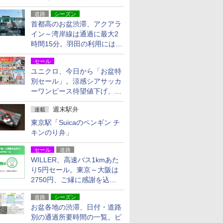
活動・復旧支援
道路
シーズン
首都高のお盆渋滞、アクアラ
イン～湾岸線は通過に最大2
時間15分。羽田の利用には
「空港西出口」の利用検討を
セール
ユニクロ、今日から「お盆特
別セール」。涼感シアサッカ
ーワンピース待望値下げ、撥
水ギアショーツは1990円に
週末駅弁
連載
東京駅「Suicaのペンギン チ
キンのり弁」
セール
道路
WILLER、高速バス1kmあた
り5円セール。東京～大阪は
2750円、ご縁に感謝を込め
た20周年記念キャンペーン
道路
シーズン
お盆各地の渋滞、日付・道路
別の通過所要時間の一覧。ピ