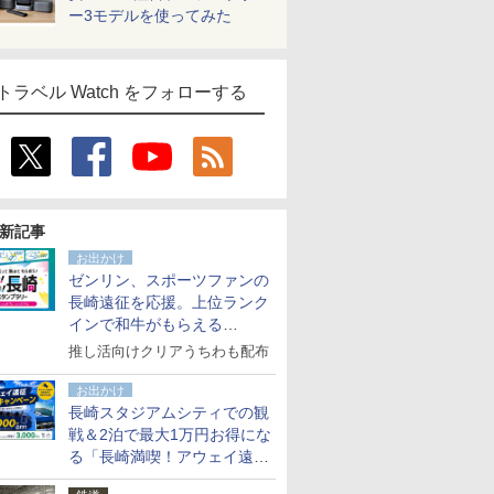
ー3モデルを使ってみた
トラベル Watch をフォローする
新記事
お出かけ
ゼンリン、スポーツファンの
長崎遠征を応援。上位ランク
インで和牛がもらえる
「GO！GO！長崎スタンプラ
推し活向けクリアうちわも配布
リー」
お出かけ
長崎スタジアムシティでの観
戦＆2泊で最大1万円お得にな
る「長崎満喫！アウェイ遠征
応援キャンペーン」