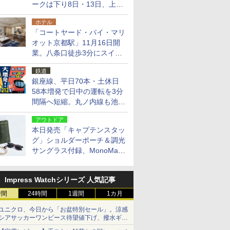
ークは下り8日・13日、上り
14日・15日
ホテル
「コートヤード・バイ・マリ
オット京都駅」11月16日開
業。八条口徒歩3分にスイー
ト含む全270室、ダイニング
鉄道
も併設
銀座線、平日70本・土休日
58本増発で日中の運転を3分
間隔へ短縮。丸ノ内線も池袋
～中野坂上を4分間隔に
アウトドア
本日発売「キャプテンスタッ
グ」ショルダーポーチ＆調光
サングラス付録、MonoMax
9月号増刊
Impress Watchシリーズ 人気記事
時間
24時間
1週間
1カ月
ユニクロ、今日から「お盆特別セール」。涼感
シアサッカーワンピース待望値下げ、撥水ギア
ショーツは1990円に