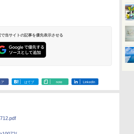
北陸 福井 あわら
品川プリンスホテ
舞浜ビューホテル
箱根湯本温泉 ホテ
ホテルトラスティ東
オリエンタルホテル
下呂温泉 水明館
住友不動産ホテル ヴ
東京ベイ舞浜ホテル
温泉 清風荘（北陸
ル イーストタワー
ｂｙ ＨＵＬＩＣ
ル おかだ
京ベイサイド
東京ベイ
ィラフォンテーヌグラ
ファーストリゾート
8,250円～
最大級の庭園露天風
（旧：東京ベイ舞浜
ンド東京有明
9,958円～
11,200円～
5,450円～
5,200円～
4,290円～
呂の宿 清風荘）
ホテル）
19,541円～
5,758円～
6,070円～
 検索で当サイトの記事を優先表示させる
ェア
はてブ
note
LinkedIn
0712.pdf
/e10072/