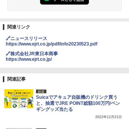
易 トイレテント (ブラック)
地球の歩き方 スター・ウォーズ
DEWEL パラソル 大型 ビーチ アウトドアパ
￥4,980
ラソル ガーデン サイトシート付 折りたたみ
￥2,695
防水 UVカット 4段階高さ調整 軽量 収納袋付
き
関連リンク
ENDLESS BASE 《めざましテレビで紹介》
テント ワンタッチ RENEW 幅200 2-3人用 43
￥6,999
🔗ニュースリリース
500002(88859)
https://www.ejrt.co.jp/pdf/info20230523.pdf
A26 地球の歩き方 チェコ ポーランド スロヴ
ァキア 2026～2027 地球の歩き方A ヨーロッ
￥5,999
熊撃退スプレー 熊よけスプレー 熊スプレー
🔗株式会社JR東日本商事
パ
【日本企業販売】超強力クマ対策スプレー 30
https://www.ejrt.co.jp/
0ml（連続噴射30秒）110ml（連続噴射15
￥2,277
[キャンパーズコレクション 山善] 傘みたいに
秒）射程5～10m 安全ロック搭載 携帯収納袋
広げるだけ パッとサッとテント ブラックコ
付き ヒグマ・イノシシ対策 自治体・教育機
ーティング フルクローズ メッシュ 3-4人用
関の購入実績 登山・キャンプ・アウトドア・
関連記事
簡単設置 ポップアップテント エクルベージ
防災用品 長期保存可能 緊急時用 日本国内発
新しい日本地理 地図・統計・移動から読み
ュ(BC仕様) PATC-150B(EB)
送
解く (講談社現代新書)
鉄道
Suicaでアキュア自販機のドリンク買う
￥9,990
￥3,680
￥1,540
と、抽選でJRE POINT総額100万円/ペン
ギングッズ当たる
[キャンパーズコレクション 山善] 傘みたいに
着替えテント トイレテント 透けない【換気
2022年12月21日
広げるだけ パッとサッとテント キューブワ
通気窓付き】収納袋付き UVカット 防水 防災
イドプラス ブラックコーティング フルクロ
コンパクト iimono117 (ブルー)