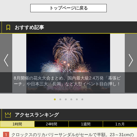
トップページに戻る
おすすめ記事
8月開催の花火大会まとめ。国内最大級2.4万発「幕張ビ
ーチ」や日本三大「長岡」など大型イベント目白押し！
●
●
●
●
●
●
アクセスランキング
1時間
24時間
1週間
1カ月
クロックスのリカバリーサンダルがセールで半額。23～31cmの