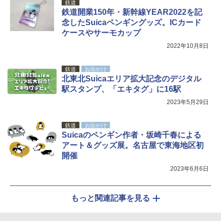
ーズ メッシュ 5人用 簡単設置 ポップアップ
鉄道
テント PATCW-200B エクルベージュ
￥3,080
鉄道開業150年・新幹線YEAR2022を記
念したSuicaペンギングッズ。ICカード
￥15,990
ケースやサーモカップ
2022年10月8日
鉄道
お出かけ
北東北Suicaエリア拡大記念のデジタル
駅スタンプ、「エキタグ」に16駅
2023年5月29日
鉄道
お出かけ
Suicaのペンギン作者・坂崎千春による
アート＆グッズ展。名古屋で東海地区初
開催
2023年6月6日
もっと関連記事を見る