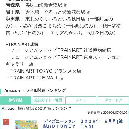
青森県：
美味山海新青森駅店
岩手県：
大地館、ぐるっと遊新花巻駅店
秋田県：
東北めぐりいろといろ秋田店（一部商品の
み）、おみやげ処こまち苑（一部商品のみ）、秋田駅構
内（5月27日のみ）、エリアなかいち（5月28日のみ）
TRAINIART店舗
・ミュージアムショップ TRAINIART 鉄道博物館店
・ミュージアムショップ TRAINIART 東京ステーション
ギャラリー店
・TRAINIART TOKYO グランスタ店
・TRAINIART JRE MALL 店
Amazon トラベル関連ランキング
旅行雑誌
旅行ガイド・地図
テント
アウトドア
Amazon 旅行雑誌 の売れ筋ランキング
更新日時：2026/08/07 00:02
ディズニーファン ２０２６年 ９月号 [雑
誌] (ＤＩＳＮＥＹ ＦＡＮ)