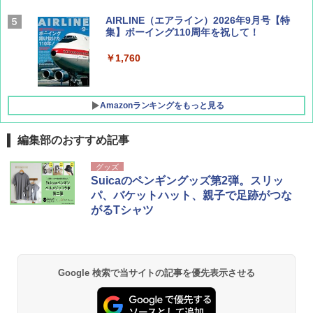
AIRLINE（エアライン）2026年9月号【特
集】ボーイング110周年を祝して！
￥1,760
Amazonランキングをもっと見る
編集部のおすすめ記事
D40 地球の歩き方 チェンマイ タイ北部の魅
[キャンパーズコレクション 山善] ポップアッ
BUNDOK(バンドック)ソロ ドーム 1 EX BDK
グッズ
力的な町 2026～2027 地球の歩き方D アジア
プテント 傘みたいに広げて畳める パッとサ
-08EX カーキ ソロキャンプ ポリエステル フ
Suicaのペンギングッズ第2弾。スリッ
ッとサンシェード キューブ フルクローズ メ
レーム テント
パ、バケットハット、親子で足跡がつな
ッシュ 簡単設置 ワンタッチテント キャンプ
￥2,079
がるTシャツ
&ハイキング カーキ PATC-150(KH)
￥14,800
￥6,831
A09 地球の歩き方 イタリア 2026～2027 地
GRANDOOR ステンレス保冷剤 2個セット 2
球の歩き方A ヨーロッパ
026リニューアル 急速冷凍 空間倍増 衛生的
Google 検索で当サイトの記事を優先表示させる
PYKES PEAK (パイクスピーク) 着替えテン
コンパクト 保冷力長持ち
ト プライバシー テント 【中が透けない】 1
￥2,479
人用 折りたたみ 防災グッズ 災害用トイレ ビ
￥2,980
ーチ ピクニック ポップアップテント 携帯 簡