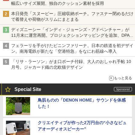
幅広いサイズ展開、独自のクッション素材を採用
本日発売「スヌーピー」圧縮収納ポーチ。ファスナー閉めるだけ
で着替えや荷物がスリムにまとまる
ディズニーシー「インディ・ジョーンズ・アドベンチャー」が
11月末に運営再開。プロジェクションマッピングを追加、DPA
は1500円
フェラーリを手がけたピニンファリーナ、日本の鉄道を初デザイ
ン。南海電鉄が新たな「空港特急」をなにわ筋線へ導入
「リサ・ラーソン」がま口ポーチ付録、大人のおしゃれ手帖 10
月号。ジャカード織の北欧猫デザイン
もっと見る
Special Site
鳥肌ものの「DENON HOME」サウンドを体感
した！
クリエイティブが作った2万円台の“小さなピュ
アオーディオスピーカー”