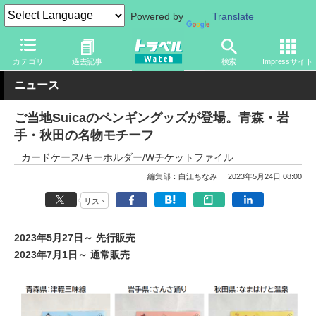
Powered by
Translate
トラベル Watch
旅の方法
鉄旅
鉄道
カテゴリ
過去記事
検索
Impressサイト
ニュース
ご当地Suicaのペンギングッズが登場。青森・岩
手・秋田の名物モチーフ
カードケース/キーホルダー/Wチケットファイル
編集部：白江ちなみ
2023年5月24日 08:00
リスト
2023年5月27日～ 先行販売
2023年7月1日～ 通常販売