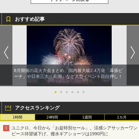
おすすめ記事
8月開催の花火大会まとめ。国内最大級2.4万発「幕張ビ
ーチ」や日本三大「長岡」など大型イベント目白押し！
●
●
●
●
●
●
アクセスランキング
1時間
24時間
1週間
1カ月
ユニクロ、今日から「お盆特別セール」。涼感シアサッカーワン
ピース待望値下げ、撥水ギアショーツは1990円に