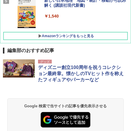
新しい日本地理 地図・統計・移動から読み
集】ボーイング110周年を祝して！
解く (講談社現代新書)
￥1,760
￥1,540
Amazonランキングをもっと見る
編集部のおすすめ記事
[キャンパーズコレクション 山善] ポップアッ
DEWEL パラソル 大型 ビーチ アウトドアパ
グッズ
プテント 傘みたいに広げて畳める パッとサ
ラソル ガーデン サイトシート付 折りたたみ
ディズニー創立100周年を祝うコレクシ
ッとサンシェード キューブ フルクローズ メ
防水 UVカット 4段階高さ調整 軽量 収納袋付
ョン最終章。懐かしのTVヒット作を称え
ッシュ 簡単設置 ワンタッチテント キャンプ
き
たフィギュアやパーカーなど
&ハイキング カーキ PATC-150(KH)
￥6,459
￥6,831
BUNDOK(バンドック)ソロ ドーム 1 EX BDK
Google 検索で当サイトの記事を優先表示させる
PYKES PEAK (パイクスピーク) 着替えテン
-08EX カーキ ソロキャンプ ポリエステル フ
ト プライバシー テント 【中が透けない】 1
レーム テント
人用 折りたたみ 防災グッズ 災害用トイレ ビ
ーチ ピクニック ポップアップテント 携帯 簡
￥14,800
易 トイレテント (ブラック)