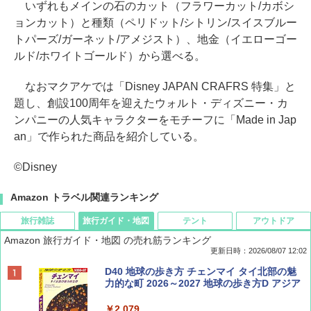
いずれもメインの石のカット（フラワーカット/カボシ
ョンカット）と種類（ペリドット/シトリン/スイスブルー
トパーズ/ガーネット/アメジスト）、地金（イエローゴー
ルド/ホワイトゴールド）から選べる。
なおマクアケでは「Disney JAPAN CRAFRS 特集」と
題し、創設100周年を迎えたウォルト・ディズニー・カ
ンパニーの人気キャラクターをモチーフに「Made in Jap
an」で作られた商品を紹介している。
©Disney
Amazon トラベル関連ランキング
旅行雑誌
旅行ガイド・地図
テント
アウトドア
Amazon 旅行ガイド・地図 の売れ筋ランキング
更新日時：2026/08/07 12:02
ディズニーファン ２０２６年 ９月号 [雑
D40 地球の歩き方 チェンマイ タイ北部の魅
誌] (ＤＩＳＮＥＹ ＦＡＮ)
力的な町 2026～2027 地球の歩き方D アジア
￥713
￥2,079