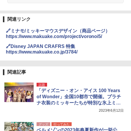
￥4,980
GRANDOOR ステンレス保冷剤 2個セット 2
026リニューアル 急速冷凍 空間倍増 衛生的
コンパクト 保冷力長持ち
関連リンク
ENDLESS BASE 《めざましテレビで紹介》
テント ワンタッチ RENEW 幅200 2-3人用 43
￥2,980
🔗ミナモ/ミッキーマウスデザイン（商品ページ）
500002(88859)
https://www.makuake.com/project/voronoi5/
￥5,999
ニューエラ New Era キャップ メッシュキャ
🔗Disney JAPAN CRAFRS 特集
ップ 9FORTY AFrame 15226380 NER37C00
https://www.makuake.co.jp/3784/
94 ストーン ニューエラキャップ 9FORTYA
[キャンパーズコレクション 山善] 傘みたいに
サーフライダーファウンデーション Surfride
広げるだけ パッとサッとテント ブラックコ
r Foundation コラボ Aフレーム メンズ レデ
ーティング フルクローズ メッシュ 3-4人用
ィース 帽子 スナップバック a-frame 9フォー
関連記事
簡単設置 ポップアップテント エクルベージ
ティー男女兼用ユニセックス 夏用 日除けUV
ュ(BC仕様) PATC-150B(EB)
ケア FREE
話題
「ディズニー・オン・アイス 100 Years
￥9,990
￥4,400
of Wonder」全国10都市で開催。プラチ
ナ衣装のミッキーたちが特別な氷上ミュ
[キャンパーズコレクション 山善] 傘みたいに
熊撃退スプレー 熊よけスプレー 熊スプレー
ージカルを披露！
2023年6月12日
広げるだけ パッとサッとテント キューブワ
【日本企業販売】超強力クマ対策スプレー 30
イド ブラックコーティング フルクローズ メ
0ml（連続噴射30秒）110ml（連続噴射15
ッシュ 4人用 簡単設置 ポップアップテント P
秒）射程5～10m 安全ロック搭載 携帯収納袋
グッズ
行ってみた
ATCW-150B エクルベージュ
付き ヒグマ・イノシシ対策 自治体・教育機
ベルメゾンの2023年春夏新作が一挙公