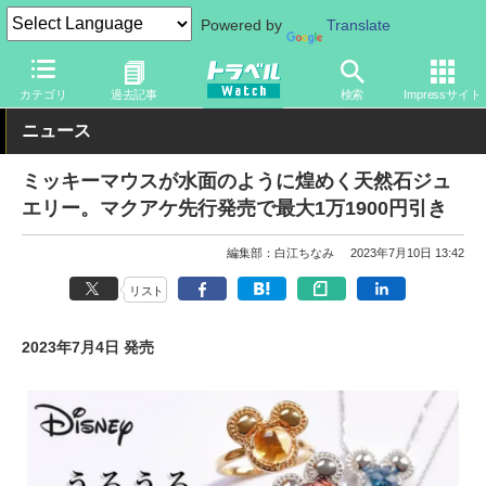
Powered by
Translate
トラベル Watch
旅のアイテム
旅行グッズ
カテゴリ
過去記事
検索
Impressサイト
ニュース
ミッキーマウスが水面のように煌めく天然石ジュ
エリー。マクアケ先行発売で最大1万1900円引き
編集部：白江ちなみ
2023年7月10日 13:42
リスト
2023年7月4日 発売