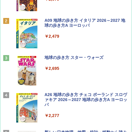
BE-PAL(ビ-パル) 2026年 9 月号【特別付録:
A09 地球の歩き方 イタリア 2026～2027 地
SOTO ミニマル"旅"財布 ランダム2種】
球の歩き方A ヨーロッパ
￥1,500
￥2,479
山と溪谷 2026年8月号「南アルプス大全」
地球の歩き方 スター・ウォーズ
￥1,540
￥2,695
Coyote No.89 特集 星野道夫 夢見る旅
A26 地球の歩き方 チェコ ポーランド スロヴ
ァキア 2026～2027 地球の歩き方A ヨーロッ
パ
￥1,540
￥2,277
AIRLINE（エアライン）2026年9月号【特