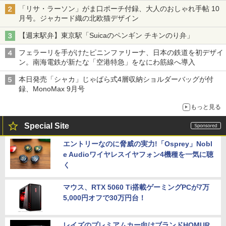
「リサ・ラーソン」がま口ポーチ付録、大人のおしゃれ手帖 10
月号。ジャカード織の北欧猫デザイン
【週末駅弁】東京駅「Suicaのペンギン チキンのり弁」
フェラーリを手がけたピニンファリーナ、日本の鉄道を初デザイ
ン。南海電鉄が新たな「空港特急」をなにわ筋線へ導入
本日発売「シャカ」じゃばら式4層収納ショルダーバッグが付
録、MonoMax 9月号
もっと見る
Special Site
エントリーなのに脅威の実力!「Osprey」Nobl
e Audioワイヤレスイヤフォン4機種を一気に聴
く
マウス、RTX 5060 Ti搭載ゲーミングPCが7万
5,000円オフで30万円台！
レイズのプレミアムカー向けブランドHOMUR