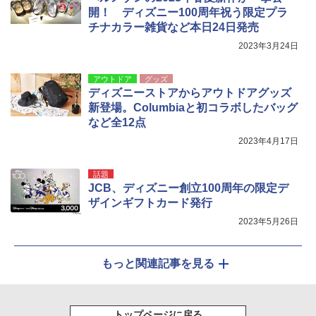
関の購入実績 登山・キャンプ・アウトドア・
開！ ディズニー100周年祝う限定プラ
防災用品 長期保存可能 緊急時用 日本国内発
￥-
チナカラー雑貨など本日24日発売
送
2023年3月24日
￥3,680
アウトドア
グッズ
ディズニーストアからアウトドアグッズ
新登場。Columbiaと初コラボしたバッグ
など全12点
2023年4月17日
話題
JCB、ディズニー創立100周年の限定デ
ザインギフトカード発行
2023年5月26日
もっと関連記事を見る
トップページに戻る