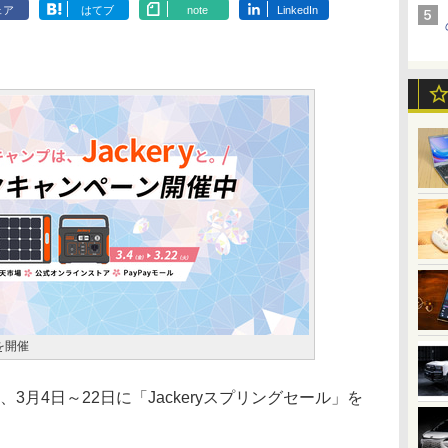
ェア
はてブ
note
LinkedIn
を開催
）は、3月4日～22日に「Jackeryスプリングセール」を