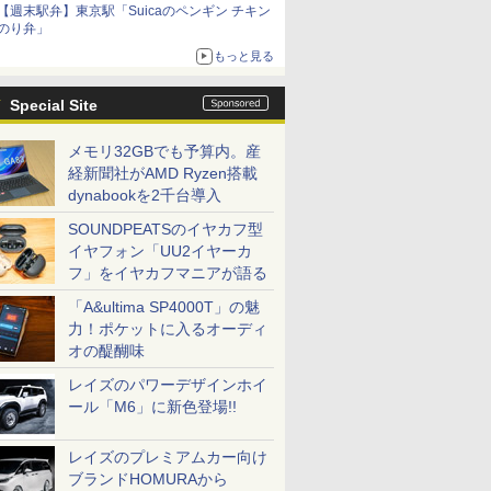
【週末駅弁】東京駅「Suicaのペンギン チキン
のり弁」
もっと見る
Special Site
メモリ32GBでも予算内。産
経新聞社がAMD Ryzen搭載
dynabookを2千台導入
SOUNDPEATSのイヤカフ型
イヤフォン「UU2イヤーカ
フ」をイヤカフマニアが語る
「A&ultima SP4000T」の魅
力！ポケットに入るオーディ
オの醍醐味
レイズのパワーデザインホイ
ール「M6」に新色登場!!
レイズのプレミアムカー向け
ブランドHOMURAから