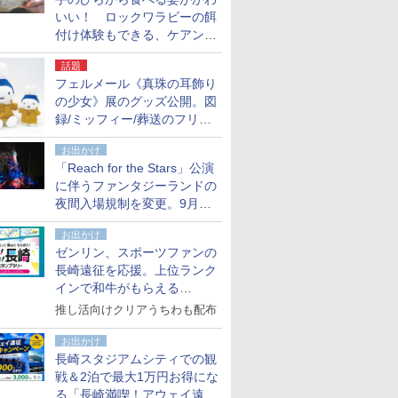
いい！ ロックワラビーの餌
付け体験もできる、ケアンズ
でアサートン高原の日本語ガ
話題
イド付きツアーに参加してみ
フェルメール《真珠の耳飾り
た
の少女》展のグッズ公開。図
録/ミッフィー/葬送のフリー
レンほか、注目ブランドコラ
お出かけ
ボが実現
「Reach for the Stars」公演
に伴うファンタジーランドの
夜間入場規制を変更。9月か
ら18時50分～20時ごろに
お出かけ
ゼンリン、スポーツファンの
長崎遠征を応援。上位ランク
インで和牛がもらえる
「GO！GO！長崎スタンプラ
推し活向けクリアうちわも配布
リー」
お出かけ
長崎スタジアムシティでの観
戦＆2泊で最大1万円お得にな
る「長崎満喫！アウェイ遠征