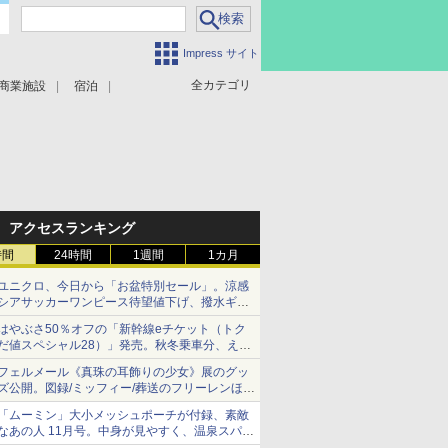
Impress サイト
全カテゴリ
商業施設
宿泊
アクセスランキング
時間
24時間
1週間
1カ月
ユニクロ、今日から「お盆特別セール」。涼感
シアサッカーワンピース待望値下げ、撥水ギア
ショーツは1990円に
はやぶさ50％オフの「新幹線eチケット（トク
だ値スペシャル28）」発売。秋冬乗車分、えき
ねっと限定
フェルメール《真珠の耳飾りの少女》展のグッ
ズ公開。図録/ミッフィー/葬送のフリーレンほ
か、注目ブランドコラボが実現
「ムーミン」大小メッシュポーチが付録、素敵
なあの人 11月号。中身が見やすく、温泉スパに
も使える