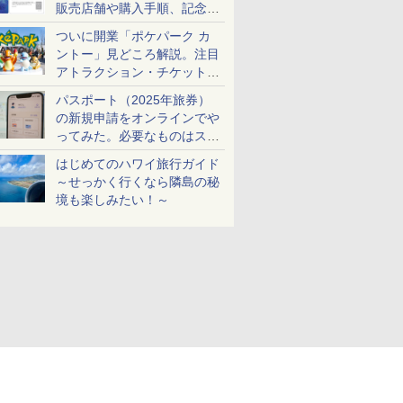
販売店舗や購入手順、記念チ
ケットも解説
ついに開業「ポケパーク カ
ントー」見どころ解説。注目
アトラクション・チケット手
配・来場前に必要な準備は？
パスポート（2025年旅券）
の新規申請をオンラインでや
ってみた。必要なものはスマ
ホとマイナカードのみ
はじめてのハワイ旅行ガイド
～せっかく行くなら隣島の秘
境も楽しみたい！～