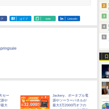
ェア
はてブ
note
LinkedIn
springsale
最大セー
Jackery、ポータブル電
電源や
源やソーラーパネルが
が最大
最大3万2000円オフの