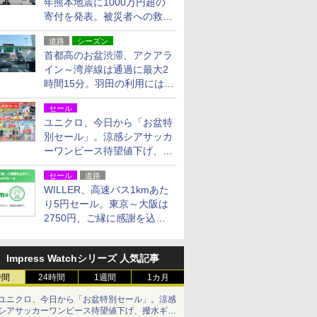
年熊本地震に1000万円超の
寄付を発表。被災者への救援
活動・復旧支援
道路
シーズン
首都高のお盆渋滞、アクアラ
イン～湾岸線は通過に最大2
時間15分。羽田の利用には
「空港西出口」の利用検討を
セール
ユニクロ、今日から「お盆特
別セール」。涼感シアサッカ
ーワンピース待望値下げ、撥
水ギアショーツは1990円に
セール
道路
WILLER、高速バス1kmあた
り5円セール。東京～大阪は
2750円、ご縁に感謝を込め
た20周年記念キャンペーン
Impress Watchシリーズ 人気記事
時間
24時間
1週間
1カ月
ユニクロ、今日から「お盆特別セール」。涼感
シアサッカーワンピース待望値下げ、撥水ギア