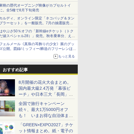
ショーツは1990円に
東映の歴代オープニング映像がカプセルトイ
に。全5種で8月下旬発売
カルディ、オンライン限定「ネコバッグ＆タン
ブラーセット」を一般販売。7月の抽選販売の
当選無効分
はやぶさ50％オフの「新幹線eチケット（トク
だ値スペシャル28）」発売。秋冬乗車分、えき
ねっと限定
フェルメール《真珠の耳飾りの少女》展のグッ
ズ公開。図録/ミッフィー/葬送のフリーレンほ
か、注目ブランドコラボが実現
もっと見る
おすすめ記事
8月開催の花火大会まとめ。
国内最大級2.4万発「幕張ビ
ーチ」や日本三大「長岡」な
ど大型イベント目白押し！
全国で旅行キャンペーン
続々、最大1万5000円オフ
も！ いまお得な自治体まと
め
「GREEN×EXPO2027」チケ
ット情報まとめ。紙・電子の