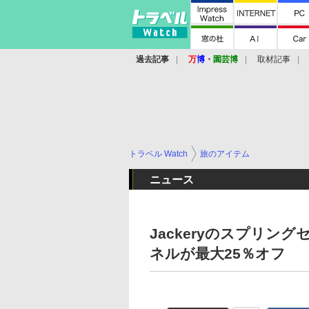
過去記事
万
博
・
園芸博
取材記事
トラベル Watch
旅のアイテム
ニュース
Jackeryのスプリ
ネルが最大25％オフ