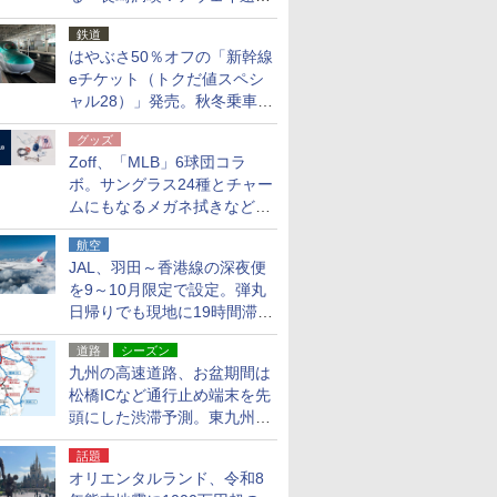
応援キャンペーン」
鉄道
はやぶさ50％オフの「新幹線
eチケット（トクだ値スペシ
ャル28）」発売。秋冬乗車
分、えきねっと限定
グッズ
Zoff、「MLB」6球団コラ
ボ。サングラス24種とチャー
ムにもなるメガネ拭きなど雑
貨24種
航空
JAL、羽田～香港線の深夜便
を9～10月限定で設定。弾丸
日帰りでも現地に19時間滞在
できる
道路
シーズン
九州の高速道路、お盆期間は
松橋ICなど通行止め端末を先
頭にした渋滞予測。東九州道
への迂回は料金調整を実施
話題
オリエンタルランド、令和8