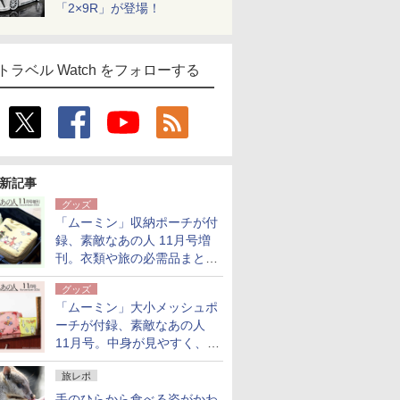
「2×9R」が登場！
トラベル Watch をフォローする
新記事
グッズ
「ムーミン」収納ポーチが付
録、素敵なあの人 11月号増
刊。衣類や旅の必需品まとま
る大小2個セット
グッズ
「ムーミン」大小メッシュポ
ーチが付録、素敵なあの人
11月号。中身が見やすく、温
泉スパにも使える
旅レポ
手のひらから食べる姿がかわ