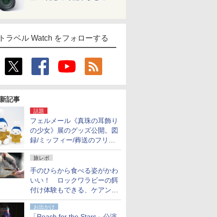
トラベル Watch をフォローする
新記事
話題
フェルメール《真珠の耳飾り
の少女》展のグッズ公開。図
録/ミッフィー/葬送のフリー
レンほか、注目ブランドコラ
旅レポ
ボが実現
手のひらから食べる姿がかわ
いい！ ロックワラビーの餌
付け体験もできる、ケアンズ
でアサートン高原の日本語ガ
お出かけ
イド付きツアーに参加してみ
「Reach for the Stars」公演