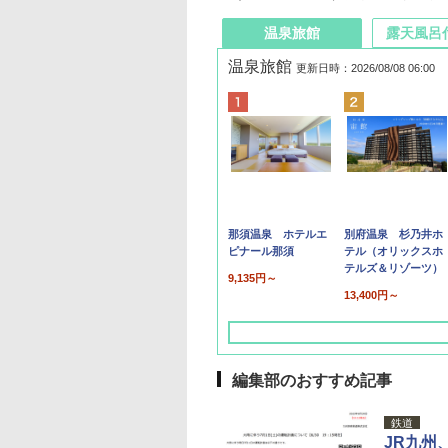
温泉旅館
露天風呂
温泉旅館
更新日時：2026/08/08 06:00
那須温泉 ホテルエ
別府温泉 杉乃井ホ
ピナール那須
テル（オリックスホ
テルズ＆リゾーツ）
9,135円～
13,400円～
編集部のおすすめ記事
鉄道
JR九州