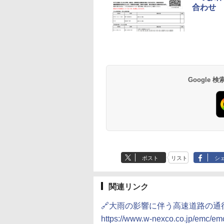
合わせ
草津温泉 ホテル櫻
品川プリンスホテル
グランドニッコー東
海のサウナ＆スパ
東京ドームホテル
シェラトン・グラン
井
京ベイ 舞浜
オールインクルーシ
デ・トーキョーベ
7,037円～
7,980円～
ブ 島原温泉ホテル
イ・ホテル
14,300円～
6,800円～
南風楼
10,450円～
7,950円～
Google
ポスト
リスト
シ
関連リンク
🔗大雨の影響に伴う高速道路の通
https://www.w-nexco.co.jp/emc/e