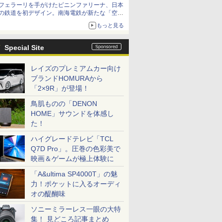
フェラーリを手がけたピニンファリーナ、日本
の鉄道を初デザイン。南海電鉄が新たな「空港
特急」をなにわ筋線へ導入
もっと見る
Special Site
レイズのプレミアムカー向け
ブランドHOMURAから
「2×9R」が登場！
鳥肌ものの「DENON
HOME」サウンドを体感し
た！
ハイグレードテレビ「TCL
Q7D Pro」。圧巻の色彩美で
映画＆ゲームが極上体験に
「A&ultima SP4000T」の魅
力！ポケットに入るオーディ
オの醍醐味
ソニーミラーレス一眼の大特
集！ 見どころ記事まとめ