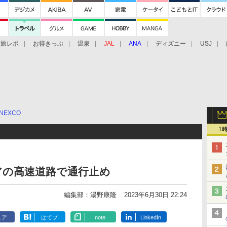
旅レポ
お得きっぷ
温泉
JAL
ANA
ディズニー
USJ
NEXCO
1
アの高速道路で通行止め
編集部：湯野康隆
2023年6月30日 22:24
ェア
はてブ
note
LinkedIn