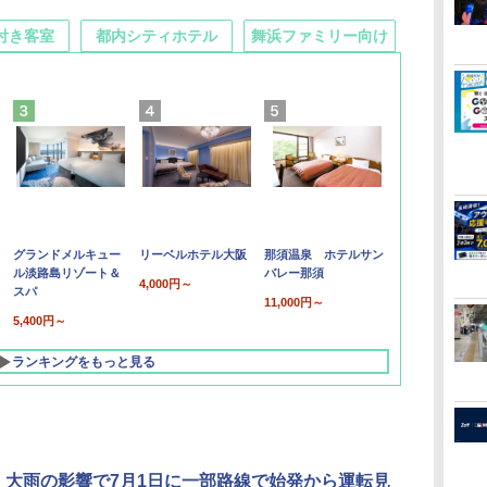
付き客室
都内シティホテル
舞浜ファミリー向け
グランドメルキュー
リーベルホテル大阪
那須温泉 ホテルサン
ル淡路島リゾート＆
バレー那須
4,000円～
スパ
11,000円～
5,400円～
ランキングをもっと見る
、大雨の影響で7月1日に一部路線で始発から運転見