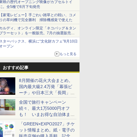
東映の歴代オープニング映像がカプセルトイ
に。全5種で8月下旬発売
【家電レビュー】手ごわい雑草との戦い、コメ
リの草刈機で完全勝利 掃除機感覚で使えた
カルディ、オンライン限定「ネコバッグ＆タン
ブラーセット」を一般販売。7月の抽選販売の
当選無効分
スターバックス、横浜に“文化財カフェ”8月10日
オープン
もっと見る
おすすめ記事
8月開催の花火大会まとめ。
国内最大級2.4万発「幕張ビ
ーチ」や日本三大「長岡」な
ど大型イベント目白押し！
全国で旅行キャンペーン
続々、最大1万5000円オフ
も！ いまお得な自治体まと
め
「GREEN×EXPO2027」チケ
ット情報まとめ。紙・電子の
販売店舗や購入手順、記念チ