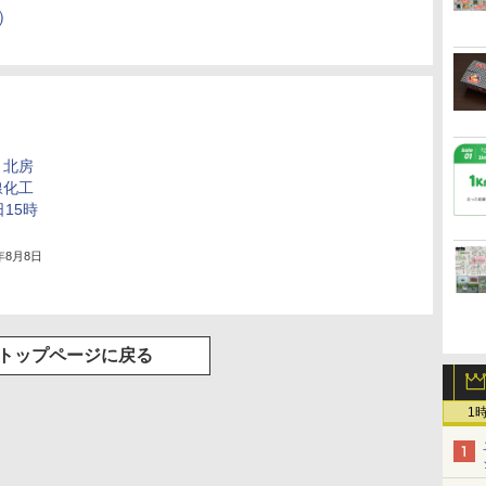
報）
～北房
線化工
15時
3年8月8日
トップページに戻る
1