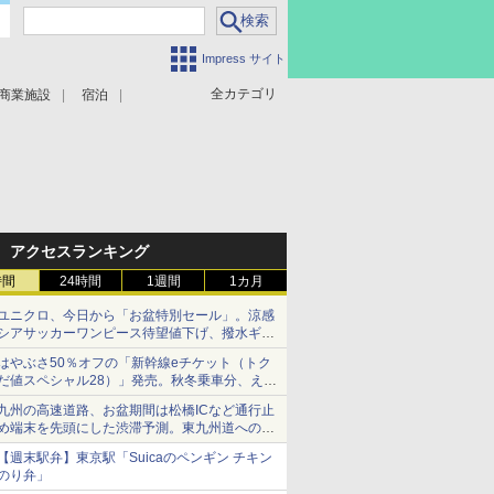
Impress サイト
全カテゴリ
商業施設
宿泊
アクセスランキング
時間
24時間
1週間
1カ月
ユニクロ、今日から「お盆特別セール」。涼感
シアサッカーワンピース待望値下げ、撥水ギア
ショーツは1990円に
はやぶさ50％オフの「新幹線eチケット（トク
だ値スペシャル28）」発売。秋冬乗車分、えき
ねっと限定
九州の高速道路、お盆期間は松橋ICなど通行止
め端末を先頭にした渋滞予測。東九州道への迂
回は料金調整を実施
【週末駅弁】東京駅「Suicaのペンギン チキン
のり弁」