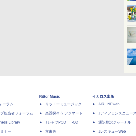
Rittor Music
イカロス出版
dフォーラム
リットーミュージック
AIRLINEweb
ップ担当者フォーラム
楽器探そう!デジマート
Jディフェンスニュー
ness Library
TシャツPOD T-OD
通訳翻訳ジャーナル
セミナー
立東舎
JレスキューWeb