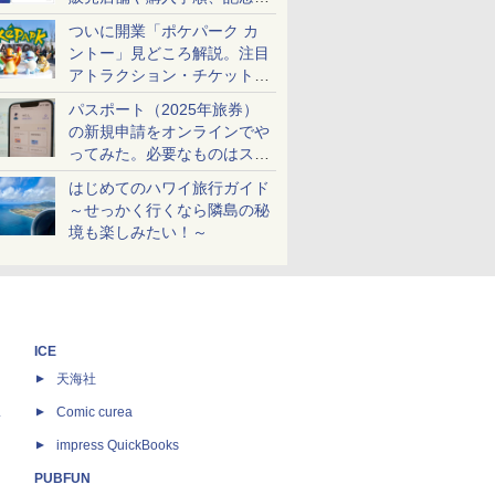
ケットも解説
ついに開業「ポケパーク カ
ントー」見どころ解説。注目
アトラクション・チケット手
配・来場前に必要な準備は？
パスポート（2025年旅券）
の新規申請をオンラインでや
ってみた。必要なものはスマ
ホとマイナカードのみ
はじめてのハワイ旅行ガイド
～せっかく行くなら隣島の秘
境も楽しみたい！～
ICE
天海社
ス
Comic curea
impress QuickBooks
PUBFUN