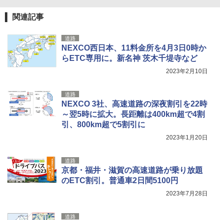
付き ヒグマ・イノシシ対策 自治体・教育機
関の購入実績 登山・キャンプ・アウトドア・
関連記事
防災用品 長期保存可能 緊急時用 日本国内発
送
道路
NEXCO西日本、11料金所を4月3日0時か
￥3,680
らETC専用に。新名神 茨木千堤寺など
2023年2月10日
道路
NEXCO 3社、高速道路の深夜割引を22時
～翌5時に拡大。長距離は400km超で4割
引、800km超で5割引に
2023年1月20日
道路
京都・福井・滋賀の高速道路が乗り放題
のETC割引。普通車2日間5100円
2023年7月28日
道路