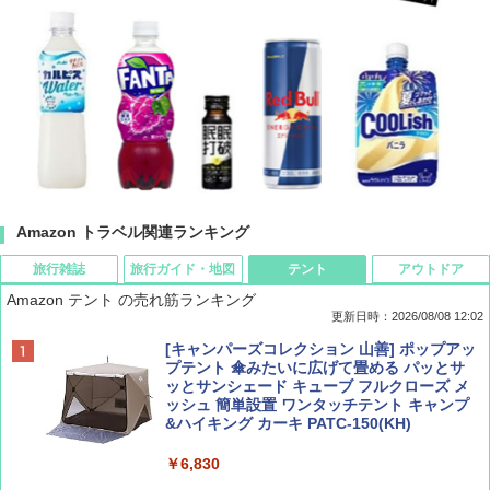
Amazon トラベル関連ランキング
旅行雑誌
旅行ガイド・地図
テント
アウトドア
Amazon テント の売れ筋ランキング
更新日時：2026/08/08 12:02
BE-PAL(ビ-パル) 2026年 9 月号【特別付録:
D40 地球の歩き方 チェンマイ タイ北部の魅
[キャンパーズコレクション 山善] ポップアッ
SOTO ミニマル"旅"財布 ランダム2種】
力的な町 2026～2027 地球の歩き方D アジア
プテント 傘みたいに広げて畳める パッとサ
ッとサンシェード キューブ フルクローズ メ
ッシュ 簡単設置 ワンタッチテント キャンプ
￥1,500
￥2,079
&ハイキング カーキ PATC-150(KH)
￥6,830
ディズニーファン ２０２６年 ９月号 [雑
地球の歩き方 スター・ウォーズ