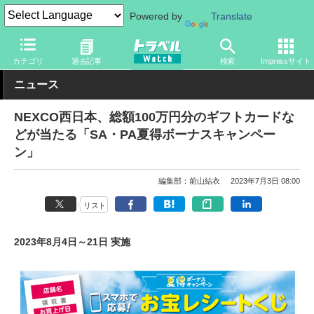
Powered by
Translate
トラベル Watch
企業・政府・官庁
道路
NEXCO
カテゴリ
過去記事
検索
Impressサイト
ニュース
NEXCO西日本、総額100万円分のギフトカードな
どが当たる「SA・PA夏得ボーナスキャンペー
ン」
編集部：前山結衣
2023年7月3日 08:00
リスト
2023年8月4日～21日 実施