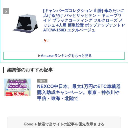
[キャンパーズコレクション 山善] 傘みたいに
広げるだけ パッとサッとテント キューブワ
イド ブラックコーティング フルクローズ メ
ッシュ 4人用 簡単設置 ポップアップテント P
ATCW-150B エクルベージュ
￥-
Amazonランキングをもっと見る
編集部のおすすめ記事
GRANDOOR ステンレス保冷剤 2個セット 2
道路
026リニューアル 急速冷凍 空間倍増 衛生的
NEXCO中日本、最大1万円のETC車載器
コンパクト 保冷力長持ち
購入助成キャンペーン。東京・神奈川や
甲信・東海・北陸で
￥2,980
BUNDOK(バンドック)ソロ ドーム 1 EX BDK
-08EX カーキ ソロキャンプ ポリエステル フ
Google 検索で当サイトの記事を優先表示させる
レーム ドーム型 テント