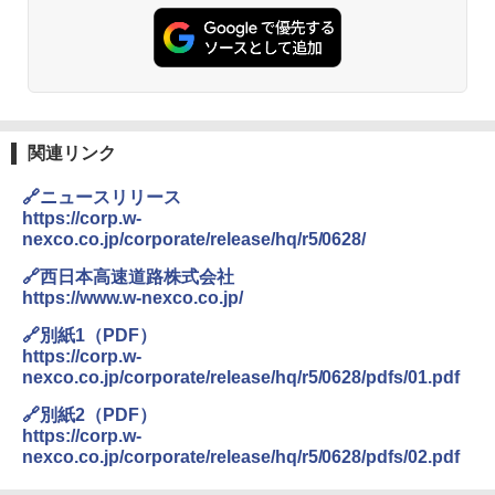
￥14,800
DEWEL パラソル 大型 ビーチ アウトドアパ
ラソル ガーデン サイトシート付 折りたたみ
防水 UVカット 4段階高さ調整 軽量 収納袋付
き
関連リンク
￥6,459
🔗ニュースリリース
https://corp.w-
nexco.co.jp/corporate/release/hq/r5/0628/
ポインターライト 強力 小型 緑色/赤色/青紫色
USB充電式 高精度 超長距離照射 長時間使用
🔗西日本高速道路株式会社
可能 安全ロック付き 高安全性 金属製耐久 コ
https://www.w-nexco.co.jp/
ンパクト多機能設計 持ち運び便利 アウトド
ア/オフィス/教育現場/展示会用 緑
🔗別紙1（PDF）
https://corp.w-
￥1,180
nexco.co.jp/corporate/release/hq/r5/0628/pdfs/01.pdf
🔗別紙2（PDF）
熊撃退スプレー 熊よけスプレー 熊スプレー
https://corp.w-
【日本企業販売】超強力クマ対策スプレー 30
nexco.co.jp/corporate/release/hq/r5/0628/pdfs/02.pdf
0ml（連続噴射30秒）110ml（連続噴射15
秒）射程5～10m 安全ロック搭載 携帯収納袋