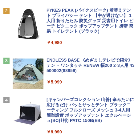
誌] (ＤＩＳＮＥＹ ＦＡＮ)
PYKES PEAK (パイクスピーク) 着替えテン
￥2,695
ト プライバシー テント 【中が透けない】 1
￥713
人用 折りたたみ 防災グッズ 災害用トイレ ビ
ーチ ピクニック ポップアップテント 携帯 簡
易 トイレテント (ブラック)
山と溪谷 2026年8月号「南アルプス大全」
僕が見た未来【完全版】
￥4,980
￥1,540
￥0
ENDLESS BASE 《めざましテレビで紹介》
テント ワンタッチ RENEW 幅200 2-3人用 43
500002(88859)
Coyote No.89 特集 星野道夫 夢見る旅
A09 地球の歩き方 イタリア 2026～2027 地
球の歩き方A ヨーロッパ
￥5,999
￥1,540
￥2,479
[キャンパーズコレクション 山善] 傘みたいに
広げるだけ パッとサッとテント ブラックコ
ーティング フルクローズ メッシュ 3-4人用
簡単設置 ポップアップテント エクルベージ
AIRLINE（エアライン）2026年9月号【特
A26 地球の歩き方 チェコ ポーランド スロヴ
ュ(BC仕様) PATC-150B(EB)
集】ボーイング110周年を祝して！
ァキア 2026～2027 地球の歩き方A ヨーロッ
パ
￥9,990
￥1,760
￥2,277