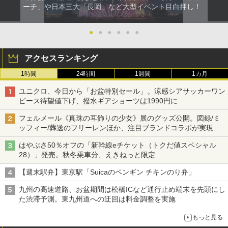
ーチ」や日本三大「長岡」など大型イベント目白押し！
●
●
●
●
●
●
アクセスランキング
1時間
24時間
1週間
1カ月
ユニクロ、今日から「お盆特別セール」。涼感シアサッカーワン
ピース待望値下げ、撥水ギアショーツは1990円に
フェルメール《真珠の耳飾りの少女》展のグッズ公開。図録/ミ
ッフィー/葬送のフリーレンほか、注目ブランドコラボが実現
はやぶさ50％オフの「新幹線eチケット（トクだ値スペシャル
28）」発売。秋冬乗車分、えきねっと限定
【週末駅弁】東京駅「Suicaのペンギン チキンのり弁」
九州の高速道路、お盆期間は松橋ICなど通行止め端末を先頭にし
た渋滞予測。東九州道への迂回は料金調整を実施
もっと見る