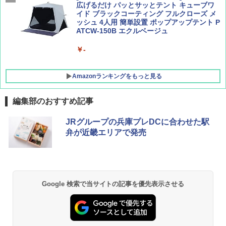
広げるだけ パッとサッとテント キューブワ
イド ブラックコーティング フルクローズ メ
ッシュ 4人用 簡単設置 ポップアップテント P
ATCW-150B エクルベージュ
￥-
Amazonランキングをもっと見る
編集部のおすすめ記事
GRANDOOR ステンレス保冷剤 2個セット 2
JRグループの兵庫プレDCに合わせた駅
026リニューアル 急速冷凍 空間倍増 衛生的
弁が近畿エリアで発売
コンパクト 保冷力長持ち
￥2,980
BUNDOK(バンドック)ソロ ドーム 1 EX BDK
Google 検索で当サイトの記事を優先表示させる
-08EX カーキ ソロキャンプ ポリエステル フ
レーム ドーム型 テント
￥14,800