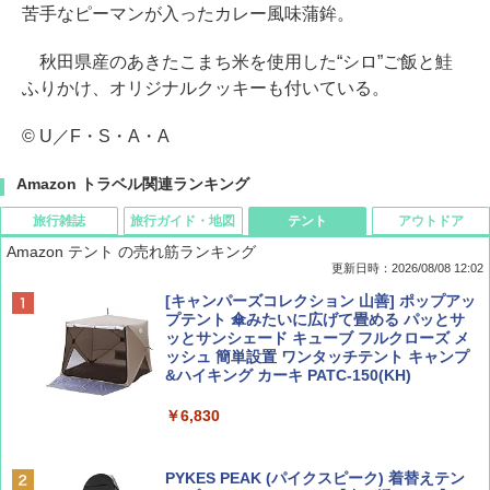
苦手なピーマンが入ったカレー風味蒲鉾。
秋田県産のあきたこまち米を使用した“シロ”ご飯と鮭
ふりかけ、オリジナルクッキーも付いている。
© U／F・S・A・A
Amazon トラベル関連ランキング
旅行雑誌
旅行ガイド・地図
テント
アウトドア
Amazon テント の売れ筋ランキング
更新日時：2026/08/08 12:02
BE-PAL(ビ-パル) 2026年 9 月号【特別付録:
D40 地球の歩き方 チェンマイ タイ北部の魅
[キャンパーズコレクション 山善] ポップアッ
SOTO ミニマル"旅"財布 ランダム2種】
力的な町 2026～2027 地球の歩き方D アジア
プテント 傘みたいに広げて畳める パッとサ
ッとサンシェード キューブ フルクローズ メ
ッシュ 簡単設置 ワンタッチテント キャンプ
￥1,500
￥2,079
&ハイキング カーキ PATC-150(KH)
￥6,830
ディズニーファン ２０２６年 ９月号 [雑
地球の歩き方 スター・ウォーズ
誌] (ＤＩＳＮＥＹ ＦＡＮ)
PYKES PEAK (パイクスピーク) 着替えテン
￥2,695