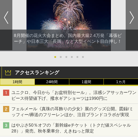
8月開催の花火大会まとめ。国内最大級2.4万発「幕張ビ
ーチ」や日本三大「長岡」など大型イベント目白押し！
●
●
●
●
●
●
アクセスランキング
1時間
24時間
1週間
1カ月
ユニクロ、今日から「お盆特別セール」。涼感シアサッカーワン
ピース待望値下げ、撥水ギアショーツは1990円に
フェルメール《真珠の耳飾りの少女》展のグッズ公開。図録/ミ
ッフィー/葬送のフリーレンほか、注目ブランドコラボが実現
はやぶさ50％オフの「新幹線eチケット（トクだ値スペシャル
28）」発売。秋冬乗車分、えきねっと限定