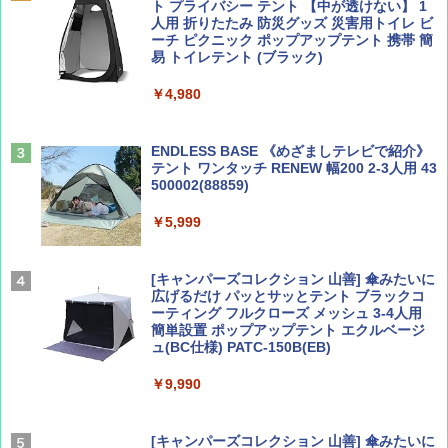
ト プライバシー テント 【中が透けない】 1
￥713
人用 折りたたみ 防災グッズ 災害用トイレ ビ
ーチ ピクニック ポップアップテント 携帯 簡
易 トイレテント (ブラック)
山と溪谷 2026年8月号「南アルプス大全」
僕が見た未来【完全版】
￥4,980
￥1,540
￥0
ENDLESS BASE 《めざましテレビで紹介》
テント ワンタッチ RENEW 幅200 2-3人用 43
500002(88859)
Coyote No.89 特集 星野道夫 夢見る旅
A09 地球の歩き方 イタリア 2026～2027 地
球の歩き方A ヨーロッパ
￥5,999
￥1,540
￥2,479
[キャンパーズコレクション 山善] 傘みたいに
広げるだけ パッとサッとテント ブラックコ
ーティング フルクローズ メッシュ 3-4人用
簡単設置 ポップアップテント エクルベージ
AIRLINE（エアライン）2026年9月号【特
A26 地球の歩き方 チェコ ポーランド スロヴ
ュ(BC仕様) PATC-150B(EB)
集】ボーイング110周年を祝して！
ァキア 2026～2027 地球の歩き方A ヨーロッ
パ
￥9,990
￥1,760
￥2,277
[キャンパーズコレクション 山善] 傘みたいに