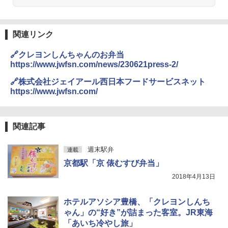
DEWEL パラソル 大型 ビーチ アウトドアパ
ラソル ガーデン サイトシート付 折りたたみ
関連リンク
防水 UVカット 4段階高さ調整 軽量 収納袋付
き
🔗クレヨンしんちゃんのお弁当
https://www.jwfsn.com/news/230621press-2/
￥6,459
🔗株式会社ジェイアール西日本フードサービスネット
https://www.jwfsn.com/
ポインターライト 強力 小型 緑色/赤色/青紫色
USB充電式 高精度 超長距離照射 長時間使用
可能 安全ロック付き 高安全性 金属製耐久 コ
ンパクト多機能設計 持ち運び便利 アウトド
関連記事
ア/オフィス/教育現場/展示会用 緑
￥1,180
週末駅弁
連載
京都駅「京 俵むすび弁当」
熊撃退スプレー 熊よけスプレー 熊スプレー
2018年4月13日
【日本企業販売】超強力クマ対策スプレー 30
0ml（連続噴射30秒）110ml（連続噴射15
ホテルアソシア豊橋、「クレヨンしんち
秒）射程5～10m 安全ロック搭載 携帯収納袋
付き ヒグマ・イノシシ対策 自治体・教育機
ゃん」の“好き”が詰まった客室。JR東海
関の購入実績 登山・キャンプ・アウトドア・
「あいち冷やし旅」