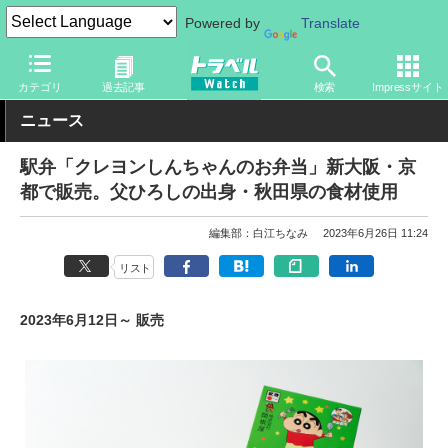
Powered by
Translate
トラベル Watch
旅の情報
目的
グルメ
カテゴリ
過去記事
検索
Impressサイト
ニュース
駅弁「クレヨンしんちゃんのお弁当」新大阪・京
都で販売。父ひろしの出身・秋田県の食材使用
編集部：白江ちなみ
2023年6月26日 11:24
リスト
2023年6月12日～ 販売