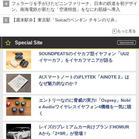
フェラーリを手がけたピニンファリーナ、日本の鉄道を初デザイ
ン。南海電鉄が新たな「空港特急」をなにわ筋線へ導入
【週末駅弁】東京駅「Suicaのペンギン チキンのり弁」
もっと見る
Special Site
SOUNDPEATSのイヤカフ型イヤフォン「UU2
イヤーカフ」をイヤカフマニアが語る
AIスマートノートのiFLYTEK「AINOTE 2」は
なぜ魅力的なのか？
エントリーなのに脅威の実力!「Osprey」Nobl
e Audioワイヤレスイヤフォン4機種を一気に聴
く
レイズのプレミアムカー向けブランドHOMUR
Aから「2×9R」が登場！