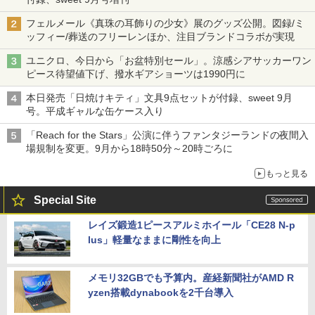
フェルメール《真珠の耳飾りの少女》展のグッズ公開。図録/ミ
ッフィー/葬送のフリーレンほか、注目ブランドコラボが実現
ユニクロ、今日から「お盆特別セール」。涼感シアサッカーワン
ピース待望値下げ、撥水ギアショーツは1990円に
本日発売「日焼けキティ」文具9点セットが付録、sweet 9月
号。平成ギャルな缶ケース入り
「Reach for the Stars」公演に伴うファンタジーランドの夜間入
場規制を変更。9月から18時50分～20時ごろに
もっと見る
Special Site
レイズ鍛造1ピースアルミホイール「CE28 N-p
lus」軽量なままに剛性を向上
メモリ32GBでも予算内。産経新聞社がAMD R
yzen搭載dynabookを2千台導入