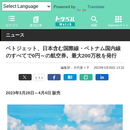
Powered by
Translate
トラベル Watch
企業・政府・官庁
海外エアライン
カテゴリ
過去記事
検索
Impressサイト
ニュース
ベトジェット、日本含む国際線・ベトナム国内線
のすべてで0円～の航空券。最大200万枚を発行
編集部：大竹菜々子
2023年3月30日 13:32
リスト
2023年3月28日～4月4日 販売