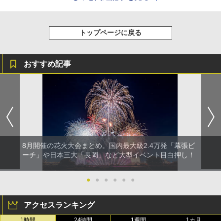
トップページに戻る
おすすめ記事
8月開催の花火大会まとめ。国内最大級2.4万発「幕張ビ
ーチ」や日本三大「長岡」など大型イベント目白押し！
●
●
●
●
●
●
アクセスランキング
1時間
24時間
1週間
1カ月