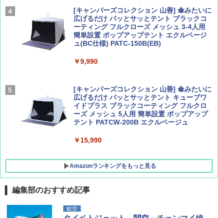
￥2,277
[キャンパーズコレクション 山善] 傘みたいに
広げるだけ パッとサッとテント ブラックコ
ーティング フルクローズ メッシュ 3-4人用
簡単設置 ポップアップテント エクルベージ
AIRLINE（エアライン）2026年9月号【特
新しい日本地理 地図・統計・移動から読み
ュ(BC仕様) PATC-150B(EB)
集】ボーイング110周年を祝して！
解く (講談社現代新書)
￥9,990
￥1,760
￥1,540
[キャンパーズコレクション 山善] 傘みたいに
広げるだけ パッとサッとテント キューブワ
イドプラス ブラックコーティング フルクロ
ーズ メッシュ 5人用 簡単設置 ポップアップ
テント PATCW-200B エクルベージュ
￥15,990
Amazonランキングをもっと見る
編集部のおすすめ記事
BUNDOK(バンドック)ソロ ドーム 1 EX BDK
航空
-08EX カーキ ソロキャンプ ポリエステル フ