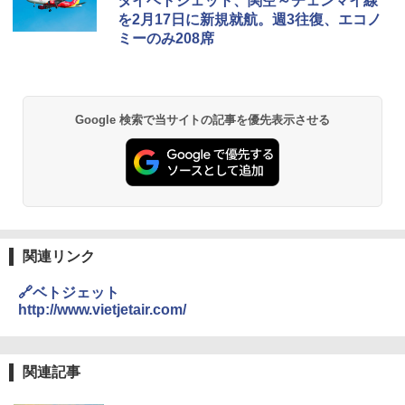
タイベトジェット、関空～チェンマイ線
レーム テント
を2月17日に新規就航。週3往復、エコノ
ミーのみ208席
￥14,800
GRANDOOR ステンレス保冷剤 2個セット 2
026リニューアル 急速冷凍 空間倍増 衛生的
Google 検索で当サイトの記事を優先表示させる
コンパクト 保冷力長持ち
￥2,980
DEWEL パラソル 大型 ビーチ アウトドアパ
ラソル ガーデン サイトシート付 折りたたみ
防水 UVカット 4段階高さ調整 軽量 収納袋付
き
関連リンク
￥6,999
🔗ベトジェット
http://www.vietjetair.com/
熊撃退スプレー 熊よけスプレー 熊スプレー
【日本企業販売】超強力クマ対策スプレー 30
0ml（連続噴射30秒）110ml（連続噴射15
関連記事
秒）射程5～10m 安全ロック搭載 携帯収納袋
付き ヒグマ・イノシシ対策 自治体・教育機