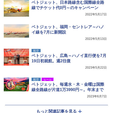
ベトジェット、日本路線含む国際線全路
関の購入実績 登山・キャンプ・アウトドア・
防災用品 長期保存可能 緊急時用 日本国内発
線でチケット代0円～のキャンペーン
送
2022年5月17日
￥3,680
ベトジェット、福岡・セントレア～ハノ
イ線を7月に新開設
着替えテント トイレテント 透けない【換気
2022年5月13日
通気窓付き】収納袋付き UVカット 防水 防災
コンパクト iimono117 (ブルー)
航空
￥3,080
ベトジェット、広島～ハノイ直行便を7月
19日初就航。週2往復
2023年5月22日
航空
セール
ベトジェット、毎週水・木・金曜は国際
線全路線が片道1万3990円～。年末まで
2023年6月7日
もっと関連記事を見る