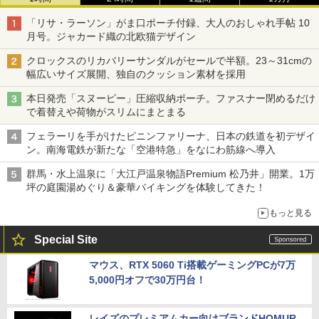
「リサ・ラーソン」がま口ポーチ付録、大人のおしゃれ手帖 10
月号。ジャカード織の北欧猫デザイン
クロックスのリカバリーサンダルがセールで半額。23～31cmの
幅広いサイズ展開、独自のクッション素材を採用
本日発売「スヌーピー」圧縮収納ポーチ。ファスナー閉めるだけ
で着替えや荷物がスリムにまとまる
フェラーリを手がけたピニンファリーナ、日本の鉄道を初デザイ
ン。南海電鉄が新たな「空港特急」をなにわ筋線へ導入
群馬・水上温泉に「大江戸温泉物語Premium 松乃井」開業。1万
坪の庭園湯めぐり＆豪華バイキングを体験してきた！
もっと見る
Special Site
マウス、RTX 5060 Ti搭載ゲーミングPCが7万
5,000円オフで30万円台！
レイズのプレミアムカー向けブランドHOMUR