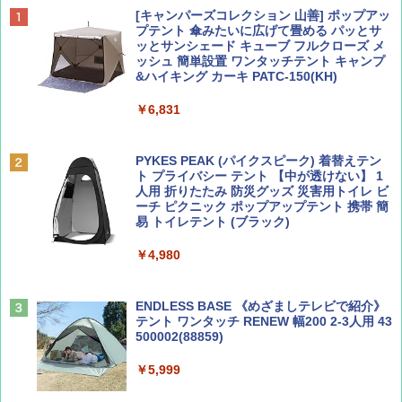
ディズニーファン ２０２６年 ９月号 [雑
D40 地球の歩き方 チェンマイ タイ北部の魅
[キャンパーズコレクション 山善] ポップアッ
誌] (ＤＩＳＮＥＹ ＦＡＮ)
力的な町 2026～2027 地球の歩き方D アジア
プテント 傘みたいに広げて畳める パッとサ
ッとサンシェード キューブ フルクローズ メ
ッシュ 簡単設置 ワンタッチテント キャンプ
￥713
￥2,079
&ハイキング カーキ PATC-150(KH)
￥6,831
BE-PAL(ビ-パル) 2026年 9 月号【特別付録:
A09 地球の歩き方 イタリア 2026～2027 地
SOTO ミニマル"旅"財布 ランダム2種】
球の歩き方A ヨーロッパ
PYKES PEAK (パイクスピーク) 着替えテン
ト プライバシー テント 【中が透けない】 1
￥1,500
￥2,479
人用 折りたたみ 防災グッズ 災害用トイレ ビ
ーチ ピクニック ポップアップテント 携帯 簡
易 トイレテント (ブラック)
山と溪谷 2026年8月号「南アルプス大全」
地球の歩き方 スター・ウォーズ
￥4,980
￥1,540
￥2,695
ENDLESS BASE 《めざましテレビで紹介》
テント ワンタッチ RENEW 幅200 2-3人用 43
500002(88859)
Coyote No.89 特集 星野道夫 夢見る旅
A26 地球の歩き方 チェコ ポーランド スロヴ
ァキア 2026～2027 地球の歩き方A ヨーロッ
￥5,999
パ
￥1,540