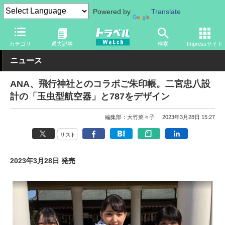
Powered by
Translate
トラベル Watch
企業・政府・官庁
国内エアライン
ANA
カテゴリ
過去記事
検索
Impressサイト
ニュース
ANA、飛行神社とのコラボご朱印帳。二宮忠八設
計の「玉虫型航空器」と787をデザイン
編集部：大竹菜々子
2023年3月28日 15:27
リスト
2023年3月28日 発売