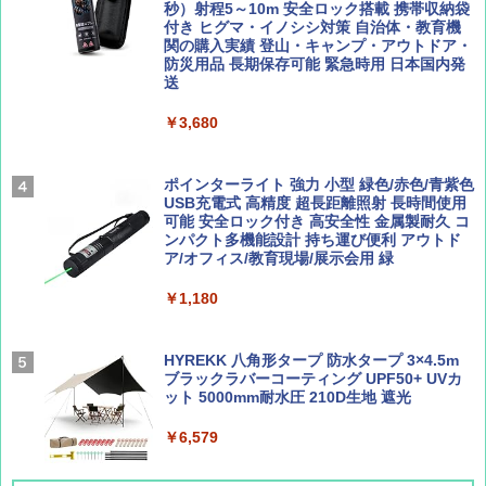
ENDLESS BASE 《めざましテレビで紹介》
秒）射程5～10m 安全ロック搭載 携帯収納袋
テント ワンタッチ RENEW 幅200 2-3人用 43
付き ヒグマ・イノシシ対策 自治体・教育機
500002(89232)
関の購入実績 登山・キャンプ・アウトドア・
防災用品 長期保存可能 緊急時用 日本国内発
Coyote No.89 特集 星野道夫 夢見る旅
A26 地球の歩き方 チェコ ポーランド スロヴ
送
ァキア 2026～2027 地球の歩き方A ヨーロッ
￥5,999
パ
￥1,540
￥3,680
￥2,277
[キャンパーズコレクション 山善] 傘みたいに
広げるだけ パッとサッとテント ブラックコ
ーティング フルクローズ メッシュ 3-4人用
ポインターライト 強力 小型 緑色/赤色/青紫色
簡単設置 ポップアップテント エクルベージ
USB充電式 高精度 超長距離照射 長時間使用
AIRLINE（エアライン）2026年9月号【特
新しい日本地理 地図・統計・移動から読み
ュ(BC仕様) PATC-150B(EB)
可能 安全ロック付き 高安全性 金属製耐久 コ
集】ボーイング110周年を祝して！
解く (講談社現代新書)
ンパクト多機能設計 持ち運び便利 アウトド
ア/オフィス/教育現場/展示会用 緑
￥9,990
￥1,760
￥1,540
￥1,180
[キャンパーズコレクション 山善] 傘みたいに
広げるだけ パッとサッとテント キューブワ
イド ブラックコーティング フルクローズ メ
HYREKK 八角形タープ 防水タープ 3×4.5m
ッシュ 4人用 簡単設置 ポップアップテント P
ブラックラバーコーティング UPF50+ UVカ
ATCW-150B エクルベージュ
ット 5000mm耐水圧 210D生地 遮光
￥-
￥6,579