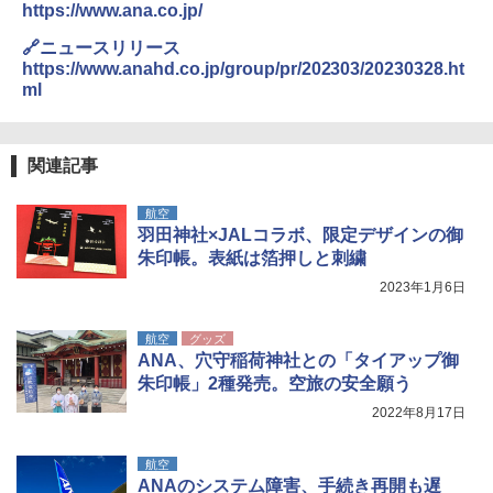
https://www.ana.co.jp/
🔗ニュースリリース
https://www.anahd.co.jp/group/pr/202303/20230328.ht
ml
関連記事
航空
羽田神社×JALコラボ、限定デザインの御
朱印帳。表紙は箔押しと刺繍
2023年1月6日
航空
グッズ
ANA、穴守稲荷神社との「タイアップ御
朱印帳」2種発売。空旅の安全願う
2022年8月17日
航空
ANAのシステム障害、手続き再開も遅