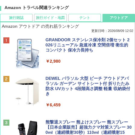
Amazon トラベル関連ランキング
旅行雑誌
旅行ガイド・地図
テント
アウトドア
Amazon アウトドア の売れ筋ランキング
更新日時：2026/08/09 12:02
BE-PAL(ビ-パル) 2026年 9 月号【特別付録:
地球の歩き方 スター・ウォーズ
[キャンパーズコレクション 山善] ポップアッ
GRANDOOR ステンレス保冷剤 2個セット 2
SOTO ミニマル"旅"財布 ランダム2種】
プテント 傘みたいに広げて畳める パッとサ
026リニューアル 急速冷凍 空間倍増 衛生的
ッとサンシェード キューブ フルクローズ メ
コンパクト 保冷力長持ち
￥2,695
ッシュ 簡単設置 ワンタッチテント キャンプ
￥1,500
&ハイキング カーキ PATC-150(KH)
￥2,980
￥6,830
ディズニーファン ２０２６年 ９月号 [雑
D40 地球の歩き方 チェンマイ タイ北部の魅
DEWEL パラソル 大型 ビーチ アウトドアパ
誌] (ＤＩＳＮＥＹ ＦＡＮ)
力的な町 2026～2027 地球の歩き方D アジア
ラソル ガーデン サイトシート付 折りたたみ
PYKES PEAK (パイクスピーク) 着替えテン
防水 UVカット 4段階高さ調整 軽量 収納袋付
ト プライバシー テント 【中が透けない】 1
き
￥713
￥2,079
人用 折りたたみ 防災グッズ 災害用トイレ ビ
ーチ ピクニック ポップアップテント 携帯 簡
￥6,459
易 トイレテント (ブラック)
山と溪谷 2026年8月号「南アルプス大全」
A09 地球の歩き方 イタリア 2026～2027 地
￥4,980
球の歩き方A ヨーロッパ
熊撃退スプレー 熊よけスプレー 熊スプレー
￥1,540
【日本企業販売】超強力クマ対策スプレー 30
￥2,479
0ml（連続噴射30秒）110ml（連続噴射15