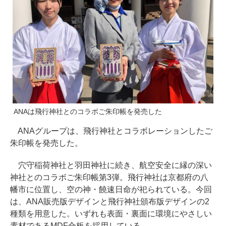
ANAは飛行神社とのコラボご朱印帳を発売した
ANAグループは、飛行神社とコラボレーションしたご
朱印帳を発売した。
穴守稲荷神社と羽田神社に続き、航空安全に縁の深い
神社とのコラボご朱印帳第3弾。飛行神社は京都府の八
幡市に位置し、空の神・饒速日命が祀られている。今回
は、ANA販売版デザインと飛行神社頒布版デザインの2
種類を用意した。いずれも表面・裏面に環境にやさしい
素材であるMDF合板を採用している。