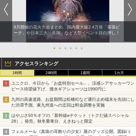
8月開催の花火大会まとめ。国内最大級2.4万発「幕張ビ
ーチ」や日本三大「長岡」など大型イベント目白押し！
●
●
●
●
●
●
アクセスランキング
1時間
24時間
1週間
1カ月
ユニクロ、今日から「お盆特別セール」。涼感シアサッカーワン
ピース待望値下げ、撥水ギアショーツは1990円に
九州の高速道路、お盆期間は松橋ICなど通行止め端末を先頭にし
た渋滞予測。東九州道への迂回は料金調整を実施
はやぶさ50％オフの「新幹線eチケット（トクだ値スペシャル
28）」発売。秋冬乗車分、えきねっと限定
フェルメール《真珠の耳飾りの少女》展のグッズ公開。図録/ミ