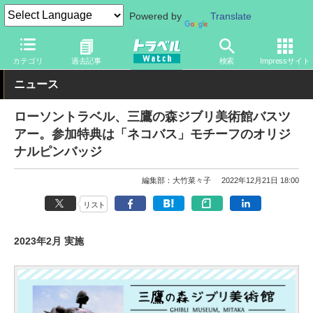
Powered by
Translate
トラベル Watch
旅の情報
ツアー
ツアー情報
カテゴリ
過去記事
検索
Impressサイト
ニュース
ローソントラベル、三鷹の森ジブリ美術館バスツ
アー。参加特典は「ネコバス」モチーフのオリジ
ナルピンバッジ
編集部：大竹菜々子
2022年12月21日 18:00
リスト
2023年2月 実施