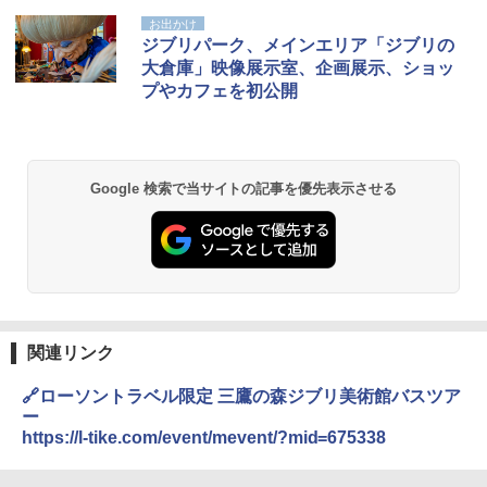
D40 地球の歩き方 チェンマイ タイ北部の魅
[キャンパーズコレクション 山善] ポップアッ
熊撃退スプレー 熊よけスプレー 熊スプレー
お出かけ
力的な町 2026～2027 地球の歩き方D アジア
プテント 傘みたいに広げて畳める パッとサ
【日本企業販売】超強力クマ対策スプレー 30
ジブリパーク、メインエリア「ジブリの
ッとサンシェード キューブ フルクローズ メ
0ml（連続噴射30秒）110ml（連続噴射15
大倉庫」映像展示室、企画展示、ショッ
ッシュ 簡単設置 ワンタッチテント キャンプ
秒）射程5～10m 安全ロック搭載 携帯収納袋
￥2,079
プやカフェを初公開
&ハイキング カーキ PATC-150(KH)
付き ヒグマ・イノシシ対策 自治体・教育機
関の購入実績 登山・キャンプ・アウトドア・
防災用品 長期保存可能 緊急時用 日本国内発
￥6,830
送
地球の歩き方 スター・ウォーズ
￥3,680
Google 検索で当サイトの記事を優先表示させる
PYKES PEAK (パイクスピーク) 着替えテン
￥2,695
ト プライバシー テント 【中が透けない】 1
人用 折りたたみ 防災グッズ 災害用トイレ ビ
ーチ ピクニック ポップアップテント 携帯 簡
GRANDOOR ステンレス保冷剤 2個セット 2
易 トイレテント (グレー)
026リニューアル 急速冷凍 空間倍増 衛生的
コンパクト 保冷力長持ち
A09 地球の歩き方 イタリア 2026～2027 地
￥4,980
球の歩き方A ヨーロッパ
￥2,980
￥2,479
関連リンク
ENDLESS BASE 《めざましテレビで紹介》
テント ワンタッチ RENEW 幅200 2-3人用 43
BUNDOK(バンドック)ソロ ドーム 1 EX BDK
🔗ローソントラベル限定 三鷹の森ジブリ美術館バスツア
500002(88859)
-08EX カーキ ソロキャンプ ポリエステル フ
ー
レーム ドーム型 テント
A26 地球の歩き方 チェコ ポーランド スロヴ
https://l-tike.com/event/mevent/?mid=675338
ァキア 2026～2027 地球の歩き方A ヨーロッ
￥5,999
パ
￥-