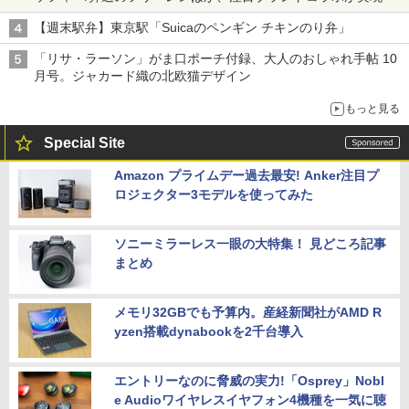
【週末駅弁】東京駅「Suicaのペンギン チキンのり弁」
「リサ・ラーソン」がま口ポーチ付録、大人のおしゃれ手帖 10
月号。ジャカード織の北欧猫デザイン
もっと見る
Special Site
Amazon プライムデー過去最安! Anker注目プ
ロジェクター3モデルを使ってみた
ソニーミラーレス一眼の大特集！ 見どころ記事
まとめ
メモリ32GBでも予算内。産経新聞社がAMD R
yzen搭載dynabookを2千台導入
エントリーなのに脅威の実力!「Osprey」Nobl
e Audioワイヤレスイヤフォン4機種を一気に聴