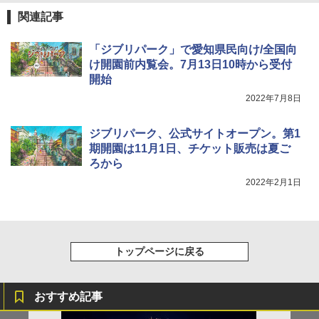
￥2,277
[キャンパーズコレクション 山善] 傘みたいに
関連記事
広げるだけ パッとサッとテント ブラックコ
DEWEL パラソル 大型 ビーチ アウトドアパ
ーティング フルクローズ メッシュ 3-4人用
ラソル ガーデン サイトシート付 折りたたみ
「ジブリパーク」で愛知県民向け/全国向
簡単設置 ポップアップテント エクルベージ
防水 UVカット 4段階高さ調整 軽量 収納袋付
新しい日本地理 地図・統計・移動から読み
ュ(BC仕様) PATC-150B(EB)
き
け開園前内覧会。7月13日10時から受付
解く (講談社現代新書)
開始
￥9,990
￥6,459
￥1,540
2022年7月8日
[キャンパーズコレクション 山善] 傘みたいに
ポインターライト 強力 小型 緑色/赤色/青紫色
ジブリパーク、公式サイトオープン。第1
広げるだけ パッとサッとテント キューブワ
USB充電式 高精度 超長距離照射 長時間使用
期開園は11月1日、チケット販売は夏ご
イド ブラックコーティング フルクローズ メ
可能 安全ロック付き 高安全性 金属製耐久 コ
ろから
ッシュ 4人用 簡単設置 ポップアップテント P
ンパクト多機能設計 持ち運び便利 アウトド
ATCW-150B エクルベージュ
ア/オフィス/教育現場/展示会用 緑
2022年2月1日
￥-
￥1,180
トップページに戻る
おすすめ記事