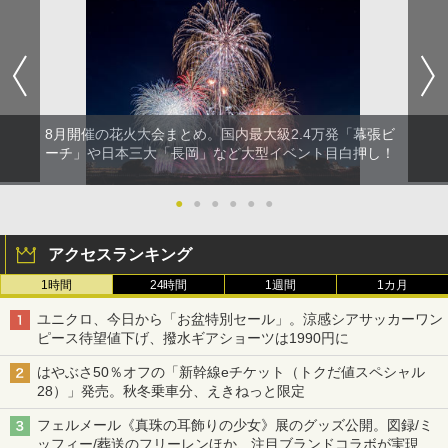
8月開催の花火大会まとめ。国内最大級2.4万発「幕張ビ
ーチ」や日本三大「長岡」など大型イベント目白押し！
●
●
●
●
●
●
アクセスランキング
1時間
24時間
1週間
1カ月
ユニクロ、今日から「お盆特別セール」。涼感シアサッカーワン
ピース待望値下げ、撥水ギアショーツは1990円に
はやぶさ50％オフの「新幹線eチケット（トクだ値スペシャル
28）」発売。秋冬乗車分、えきねっと限定
フェルメール《真珠の耳飾りの少女》展のグッズ公開。図録/ミ
ッフィー/葬送のフリーレンほか、注目ブランドコラボが実現