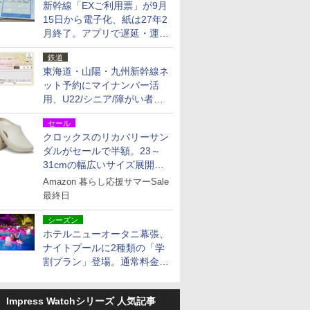
新幹線「EXご利用票」が9月
15日から電子化、紙は27年2
月終了。アプリで遅延・運休
も確認可能に
鉄道
東海道・山陽・九州新幹線ネ
ット予約にマイナンバー活
用、U22/シニア/障がい者割
を9月15日から発売
セール
クロックスのリカバリーサン
ダルがセールで半額。23～
31cmの幅広いサイズ展開、
独自のクッション素材を採用
Amazon 暮らし応援サマーSale
最終日
シーズン
ホテルニューオータニ幕張、
ナイトプールに2種類の「学
割プラン」登場。通常料金の
およそ半額でお得に夜活
Impress Watchシリーズ 人気記事