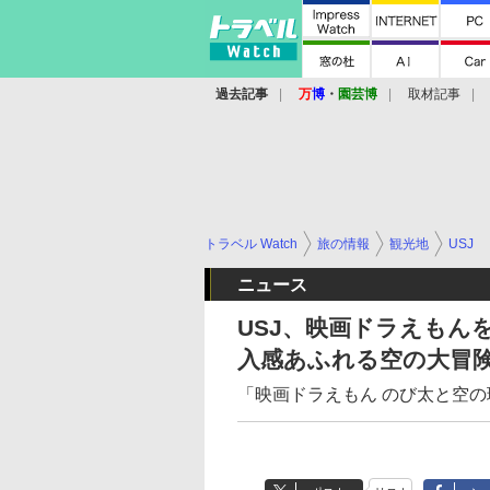
過去記事
万
博
・
園芸博
取材記事
トラベル Watch
旅の情報
観光地
USJ
ニュース
USJ、映画ドラえもん
入感あふれる空の大冒
「映画ドラえもん のび太と空