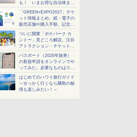
も！ いまお得な自治体まと
め
「GREEN×EXPO2027」チケ
ット情報まとめ。紙・電子の
販売店舗や購入手順、記念チ
ケットも解説
ついに開業「ポケパーク カ
ントー」見どころ解説。注目
アトラクション・チケット手
配・来場前に必要な準備は？
パスポート（2025年旅券）
の新規申請をオンラインでや
ってみた。必要なものはスマ
ホとマイナカードのみ
はじめてのハワイ旅行ガイド
～せっかく行くなら隣島の秘
境も楽しみたい！～