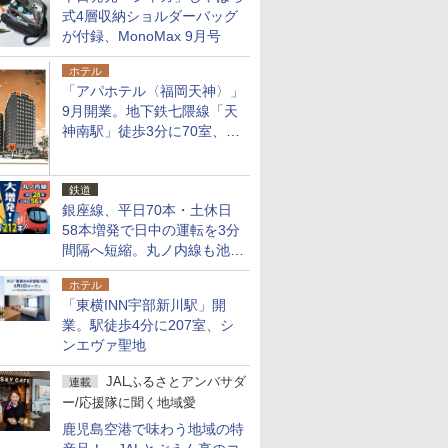
式4層収納ショルダーバッグ
が付録、MonoMax 9月号
ホテル
「アパホテル〈福岡天神〉」
9月開業。地下鉄七隈線「天
神南駅」徒歩3分に70室、エ
リア初の直営店
鉄道
銀座線、平日70本・土休日
58本増発で日中の運転を3分
間隔へ短縮。丸ノ内線も池袋
～中野坂上を4分間隔に
ホテル
「東横INN宇部新川駅」開
業。駅徒歩4分に207室、シ
ンエヴァ聖地
JALふるさとアンバサダ
連載
ー/応援隊に聞く地域愛
鹿児島空港で味わう地域の特