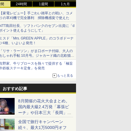
時間
24時間
1週間
1カ月
【家電レビュー】手ごわい雑草との戦い、コメ
リの草刈機で完全勝利 掃除機感覚で使えた
NTT島田社長、ソフトバンクのセブン出資に「d
ポイント使えるようにして」
ミスド「Mrs. GREEN APPLE」のコラボドーナ
ツ4種、いよいよ発売！
「リサ・ラーソン」がま口ポーチ付録、大人の
おしゃれ手帖 10月号。ジャカード織の北欧猫デ
ザイン
吉野家、牛リブロースを熱々で提供する「極旨
牛鉄板ステーキ定食」を発売
もっと見る
おすすめ記事
8月開催の花火大会まとめ。
国内最大級2.4万発「幕張ビ
ーチ」や日本三大「長岡」な
ど大型イベント目白押し！
全国で旅行キャンペーン
続々、最大1万5000円オフ