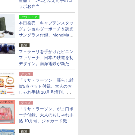
産品！ JALとぶえん亭のコ
ラボお弁当
アウトドア
本日発売「キャプテンスタッ
グ」ショルダーポーチ＆調光
サングラス付録、MonoMax
9月号増刊
鉄道
フェラーリを手がけたピニン
ファリーナ、日本の鉄道を初
デザイン。南海電鉄が新たな
「空港特急」をなにわ筋線へ
グッズ
導入
「リサ・ラーソン」暮らし雑
貨5点セット付録、大人のお
しゃれ手帖 10月号増刊。
USBケーブルや缶ケースなど
グッズ
「リサ・ラーソン」がま口ポ
ーチ付録、大人のおしゃれ手
帖 10月号。ジャカード織の
北欧猫デザイン
鉄道