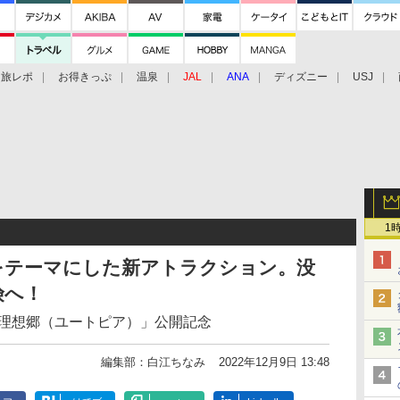
旅レポ
お得きっぷ
温泉
JAL
ANA
ディズニー
USJ
1
をテーマにした新アトラクション。没
険へ！
の理想郷（ユートピア）」公開記念
編集部：白江ちなみ
2022年12月9日 13:48