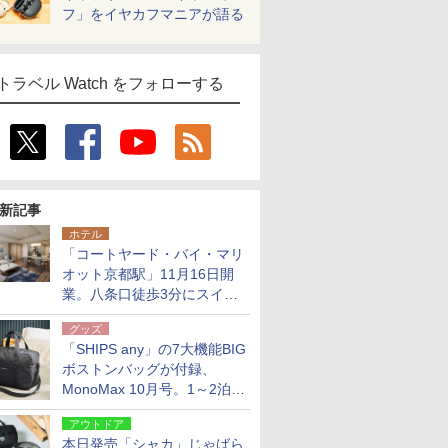
フ」をイヤカフマニアが語る
トラベル Watch をフォローする
新記事
ホテル
「コートヤード・バイ・マリ
オット京都駅」11月16日開
業。八条口徒歩3分にスイー
ト含む全270室、ダイニング
グッズ
も併設
「SHIPS any」の7大機能BIG
ボストンバッグが付録、
MonoMax 10月号。1～2泊の
荷物、キャリーオンも可能
アウトドア
本日発売「シャカ」じゃばら