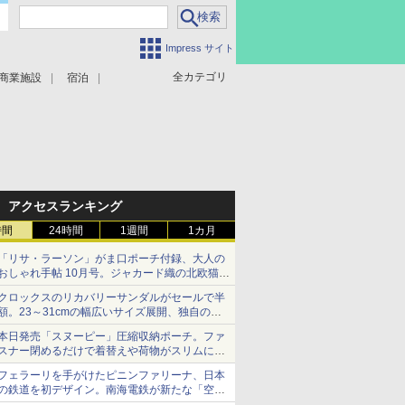
Impress サイト
全カテゴリ
商業施設
宿泊
アクセスランキング
時間
24時間
1週間
1カ月
「リサ・ラーソン」がま口ポーチ付録、大人の
おしゃれ手帖 10月号。ジャカード織の北欧猫デ
ザイン
クロックスのリカバリーサンダルがセールで半
額。23～31cmの幅広いサイズ展開、独自のク
ッション素材を採用
本日発売「スヌーピー」圧縮収納ポーチ。ファ
スナー閉めるだけで着替えや荷物がスリムにま
とまる
フェラーリを手がけたピニンファリーナ、日本
の鉄道を初デザイン。南海電鉄が新たな「空港
特急」をなにわ筋線へ導入