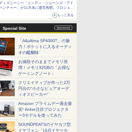
ディズニーシー「インディ・ジョーンズ・アド
ベンチャー」が11月末に運営再開。プロジェク
ションマッピングを追加、DPAは1500円
もっと見る
Special Site
「A&ultima SP4000T」の魅
力！ポケットに入るオーディ
オの醍醐味
お値段そのままでメモリ倍
増！メモリ32GBの「お得な
ゲーミングノート」
クリエイティブが作った2万
円台の“小さなピュアオーデ
ィオスピーカー”
Amazon プライムデー過去最
安! Anker注目プロジェクタ
ー3モデルを使ってみた
SOUNDPEATSのイヤカフ型
イヤフォン「UU2イヤーカ