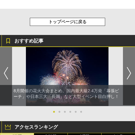
トップページに戻る
おすすめ記事
8月開催の花火大会まとめ。国内最大級2.4万発「幕張ビ
ーチ」や日本三大「長岡」など大型イベント目白押し！
●
●
●
●
●
●
アクセスランキング