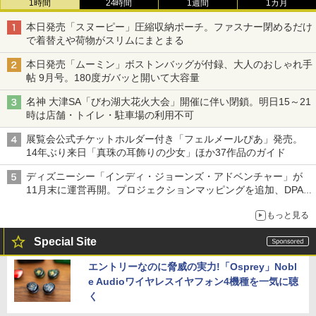
1時間
24時間
1週間
1カ月
本日発売「スヌーピー」圧縮収納ポーチ。ファスナー閉めるだけ
で着替えや荷物がスリムにまとまる
本日発売「ムーミン」ボストンバッグが付録、大人のおしゃれ手
帖 9月号。180度ガバッと開いて大容量
名神 大津SA「びわ湖大花火大会」開催に伴い閉鎖。明日15～21
時は店舗・トイレ・駐車場の利用不可
展覧会公式チケットホルダー付き「フェルメールぴあ」発売。
14年ぶり来日「真珠の耳飾りの少女」ほか37作品のガイド
ディズニーシー「インディ・ジョーンズ・アドベンチャー」が
11月末に運営再開。プロジェクションマッピングを追加、DPA
は1500円
もっと見る
Special Site
エントリーなのに脅威の実力!「Osprey」Nobl
e Audioワイヤレスイヤフォン4機種を一気に聴
く