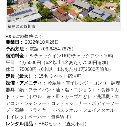
福島県須賀川市
まるごの宿 耕-こう-
開業日：
2022年10月26日
予約方法：
電話（03-6454-7875）
宿泊料金：
※チェックイン16時/チェックアウト10時
平日：4万5000円（6名以上1名あたり7500円追加）
休日：75000円（6名以上1名あたり1万2500円追加）
定員（最大）：
15名 ※ペット宿泊可
設備・アメニティ：
冷蔵庫・電子レンジ・コンロ・調理
器具（鍋・フライパン・油・塩・コショウ）・食器＆カ
トラリー（ボウル、箸・皿・カップなど）・洗濯機・エ
アコン・シャンプー・コンディショナー・ボディーソー
プ・石鹸・ドライヤー・バスタオル・フェイスタオル・
トイレットペーパー・無料Wi-Fi
レンタル用品：
BBQセット（直火不可）