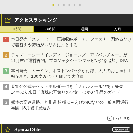
●
●
●
●
●
●
アクセスランキング
1時間
24時間
1週間
1カ月
本日発売「スヌーピー」圧縮収納ポーチ。ファスナー閉めるだけ
で着替えや荷物がスリムにまとまる
ディズニーシー「インディ・ジョーンズ・アドベンチャー」が
11月末に運営再開。プロジェクションマッピングを追加、DPA
は1500円
本日発売「ムーミン」ボストンバッグが付録、大人のおしゃれ手
帖 9月号。180度ガバッと開いて大容量
展覧会公式チケットホルダー付き「フェルメールぴあ」発売。
14年ぶり来日「真珠の耳飾りの少女」ほか37作品のガイド
熊本の高速道路、九州道 松橋IC～えびのICなどの一般車両通行
再開は8月後半見込み
もっと見る
Special Site