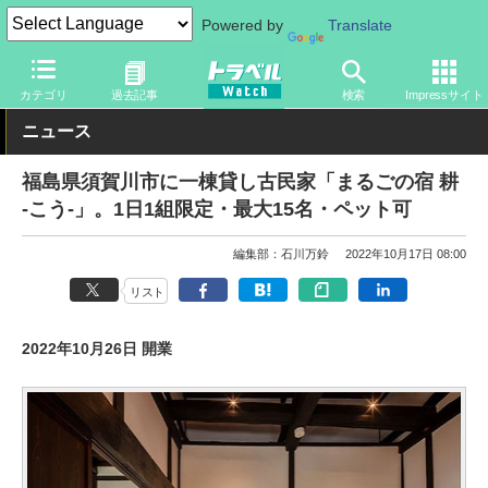
Powered by
Translate
トラベル Watch
旅の情報
ホテル・旅館
宿泊
カテゴリ
過去記事
検索
Impressサイト
ニュース
福島県須賀川市に一棟貸し古民家「まるごの宿 耕
-こう-」。1日1組限定・最大15名・ペット可
編集部：石川万鈴
2022年10月17日 08:00
リスト
2022年10月26日 開業