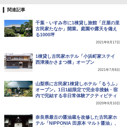
[キャンパーズコレクション 山善] 傘みたいに
【日本企業販売】超強力クマ対策スプレー 30
広げるだけ パッとサッとテント ブラックコ
0ml（連続噴射30秒）110ml（連続噴射15
関連記事
ーティング フルクローズ メッシュ 3-4人用
秒）射程5～10m 安全ロック搭載 携帯収納袋
簡単設置 ポップアップテント エクルベージ
付き ヒグマ・イノシシ対策 自治体・教育機
新しい日本地理 地図・統計・移動から読み
千葉・いすみ市に1棟貸し旅館「庄屋の里
ュ(BC仕様) PATC-150B(EB)
関の購入実績 登山・キャンプ・アウトドア・
解く (講談社現代新書)
防災用品 長期保存可能 緊急時用 日本国内発
古民家たなか」開業。庭園や露天を備え
送
￥8,991
￥1,540
る1000坪
2021年8月17日
￥3,680
Coleman(コールマン) ツーリングドーム/LD
X 2人用 3人用 キャンプ アウトドア フェス
1棟貸し古民家ホテル「小浜町家ステイ
収納 コンパクト 簡単設営 カンガルーテント
ソーラー LED ランタン Type-C 充電式 ソー
西津湊かさまつ棟」オープン
ソロキャンプ ソロテント
ラーランタン IP65防水 キャンプ用品 防災グ
ッズ 6種類のライトモード 防災 吊り下げ 折
2021年7月8日
り畳み式 キャンプソーラーライト防災 停電
￥20,718
節電対策 超高輝度 日本語取扱説明書付き
山梨県に古民家1棟貸しホテル「るうふ」
￥2,849
オープン。1日1組限定で完全非接触・宿
内で完結する非日常体験アクティビティ
2020年9月10日
奈良県最古の醤油蔵を改修した古民家ホ
テル「NIPPONIA 田原本 マルト醤油」、