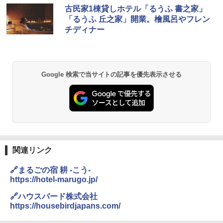
D40 地球の歩き方 チェンマイ タイ北部の魅
[キャンパーズコレクション 山善] ポップアッ
GRANDOOR ステンレス保冷剤 2個セット 2
古民家1棟貸しホテル「るうふ 書之家」
力的な町 2026～2027 地球の歩き方D アジア
プテント 傘みたいに広げて畳める パッとサ
026リニューアル 急速冷凍 空間倍増 衛生的
「るうふ 丘之家」開業。檜風呂やフレン
ッとサンシェード キューブ フルクローズ メ
コンパクト 保冷力長持ち
チディナー
ッシュ 簡単設置 ワンタッチテント キャンプ
￥2,079
&ハイキング カーキ PATC-150(KH)
￥2,980
￥6,832
A09 地球の歩き方 イタリア 2026～2027 地
ポインターライト 強力 小型 緑色/赤色/青紫色
Google 検索で当サイトの記事を優先表示させる
球の歩き方A ヨーロッパ
USB充電式 高精度 超長距離照射 長時間使用
PYKES PEAK (パイクスピーク) 着替えテン
可能 安全ロック付き 高安全性 金属製耐久 コ
ト プライバシー テント 【中が透けない】 1
ンパクト多機能設計 持ち運び便利 アウトド
￥2,479
人用 折りたたみ 防災グッズ 災害用トイレ ビ
ア/オフィス/教育現場/展示会用 緑
ーチ ピクニック ポップアップテント 携帯 簡
易 トイレテント (オリーブ)
￥1,180
A26 地球の歩き方 チェコ ポーランド スロヴ
￥-
ァキア 2026～2027 地球の歩き方A ヨーロッ
パ
DEWEL パラソル 大型 ビーチ アウトドアパ
関連リンク
ラソル ガーデン サイトシート付 折りたたみ
￥2,277
ENDLESS BASE 《めざましテレビで紹介》
防水 UVカット 4段階高さ調整 軽量 収納袋付
🔗まるごの宿 耕 -こう-
テント ワンタッチ RENEW 幅200 2-3人用 43
き
https://hotel-marugo.jp/
500002(89232)
￥6,459
地球の歩き方 スター・ウォーズ
🔗ハウスバード株式会社
￥5,499
https://housebirdjapans.com/
￥2,695
熊撃退スプレー 熊よけスプレー 熊スプレー