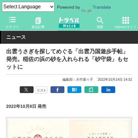
Powered by
Translate
トラベル Watch
地域
国内旅行
中国
カテゴリ
過去記事
検索
Impressサイト
ニュース
出雲うさぎを探してめぐる「出雲乃国遊歩手帖」
発売。稲佐の浜の砂を入れられる「砂守袋」もセ
ットに
編集部：大竹菜々子
2022年10月14日 14:32
リスト
2022年10月8日 発売