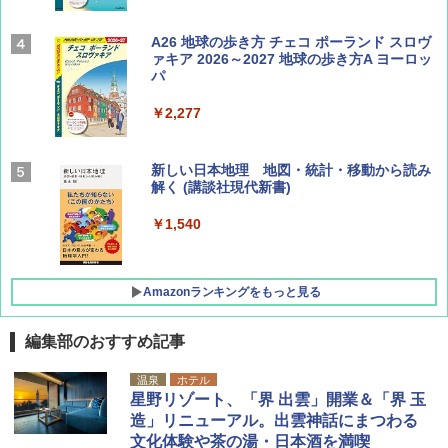
Coyote No.89 特集 星野道夫 夢見る旅
A26 地球の歩き方 チェコ ポーランド スロヴ
ァキア 2026～2027 地球の歩き方A ヨーロッ
パ
￥1,540
￥2,277
AIRLINE（エアライン）2026年9月号【特
新しい日本地理 地図・統計・移動から読み
集】ボーイング110周年を祝して！
解く (講談社現代新書)
￥1,760
￥1,540
Amazonランキングをもっと見る
編集部のおすすめ記事
[キャンパーズコレクション 山善] ポップアッ
熊撃退スプレー 熊よけスプレー 熊スプレー
温泉
ホテル
プテント 傘みたいに広げて畳める パッとサ
【日本企業販売】超強力クマ対策スプレー 30
星野リゾート、「界 出雲」開業＆「界 玉
ッとサンシェード キューブ フルクローズ メ
0ml（連続噴射30秒）110ml（連続噴射15
造」リニューアル。出雲神話にまつわる
ッシュ 簡単設置 ワンタッチテント キャンプ
秒）射程5～10m 安全ロック搭載 携帯収納袋
文化体験や茶の湯・日本酒を満喫
&ハイキング カーキ PATC-150(KH)
付き ヒグマ・イノシシ対策 自治体・教育機