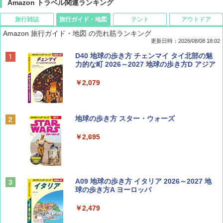
Amazon トラベル関連ランキング
旅行雑誌
旅行ガイド・地図
テント
アウトドア
Amazon 旅行ガイド・地図 の売れ筋ランキング
更新日時：2026/08/08 18:02
BE-PAL(ビ-パル) 2026年 9 月号【特別付録:
D40 地球の歩き方 チェンマイ タイ北部の魅
SOTO ミニマル"旅"財布 ランダム2種】
力的な町 2026～2027 地球の歩き方D アジア
￥1,500
￥2,079
ディズニーファン ２０２６年 ９月号 [雑
地球の歩き方 スター・ウォーズ
誌] (ＤＩＳＮＥＹ ＦＡＮ)
￥2,695
￥713
山と溪谷 2026年8月号「南アルプス大全」
A09 地球の歩き方 イタリア 2026～2027 地
球の歩き方A ヨーロッパ
￥1,540
￥2,479