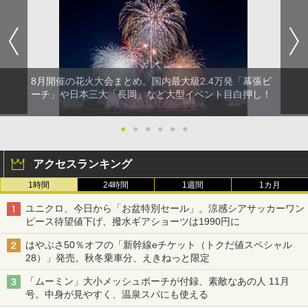
8月開催の花火大会まとめ。国内最大級2.4万発「幕張ビ
ーチ」や日本三大「長岡」など大型イベント目白押し！
●
●
●
●
●
●
アクセスランキング
1時間
24時間
1週間
1カ月
ユニクロ、今日から「お盆特別セール」。涼感シアサッカーワン
ピース待望値下げ、撥水ギアショーツは1990円に
はやぶさ50％オフの「新幹線eチケット（トクだ値スペシャル
28）」発売。秋冬乗車分、えきねっと限定
「ムーミン」大小メッシュポーチが付録、素敵なあの人 11月
号。中身が見やすく、温泉スパにも使える