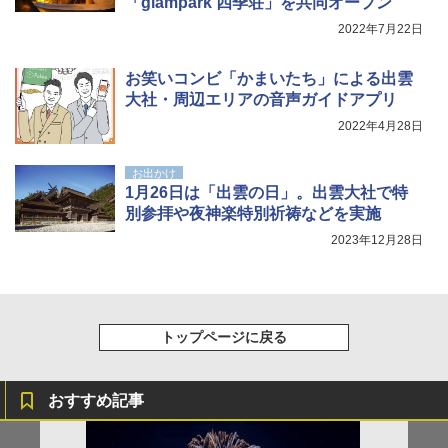
「glampark 四季荘」を共同オープン
2022年7月22日
￥9,990
￥6,459
お笑いコンビ「かまいたち」による出雲
[キャンパーズコレクション 山善] 傘みたいに
ポインターライト 強力 小型 緑色/赤色/青紫色
大社・周辺エリアの音声ガイドアプリ
広げるだけ パッとサッとテント キューブワ
USB充電式 高精度 超長距離照射 長時間使用
イド ブラックコーティング フルクローズ メ
可能 安全ロック付き 高安全性 金属製耐久 コ
2022年4月28日
ッシュ 4人用 簡単設置 ポップアップテント P
ンパクト多機能設計 持ち運び便利 アウトド
ATCW-150B エクルベージュ
ア/オフィス/教育現場/展示会用 緑
お出かけ
1月26日は「出雲の日」。出雲大社で特
￥-
￥1,180
別参拝や夜神楽特別祈祷などを実施
2023年12月28日
トップページに戻る
おすすめ記事