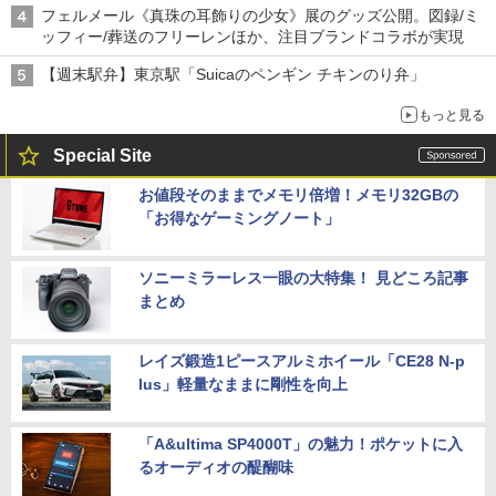
フェルメール《真珠の耳飾りの少女》展のグッズ公開。図録/ミ
ッフィー/葬送のフリーレンほか、注目ブランドコラボが実現
【週末駅弁】東京駅「Suicaのペンギン チキンのり弁」
もっと見る
Special Site
お値段そのままでメモリ倍増！メモリ32GBの
「お得なゲーミングノート」
ソニーミラーレス一眼の大特集！ 見どころ記事
まとめ
レイズ鍛造1ピースアルミホイール「CE28 N-p
lus」軽量なままに剛性を向上
「A&ultima SP4000T」の魅力！ポケットに入
るオーディオの醍醐味