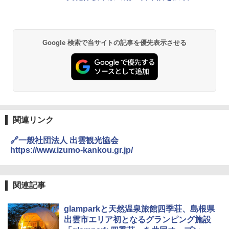
関の購入実績 登山・キャンプ・アウトドア・
防災用品 長期保存可能 緊急時用 日本国内発
￥6,830
送
￥3,680
Google 検索で当サイトの記事を優先表示させる
PYKES PEAK (パイクスピーク) 着替えテン
ト プライバシー テント 【中が透けない】 1
人用 折りたたみ 防災グッズ 災害用トイレ ビ
ーチ ピクニック ポップアップテント 携帯 簡
GRANDOOR ステンレス保冷剤 2個セット 2
易 トイレテント (グレー)
026リニューアル 急速冷凍 空間倍増 衛生的
コンパクト 保冷力長持ち
￥4,980
￥2,980
関連リンク
ENDLESS BASE 《めざましテレビで紹介》
テント ワンタッチ RENEW 幅200 2-3人用 43
BUNDOK(バンドック)ソロ ドーム 1 EX BDK
🔗一般社団法人 出雲観光協会
500002(88859)
-08EX カーキ ソロキャンプ ポリエステル フ
https://www.izumo-kankou.gr.jp/
レーム ドーム型 テント
￥5,999
￥-
関連記事
[キャンパーズコレクション 山善] 傘みたいに
広げるだけ パッとサッとテント ブラックコ
DEWEL パラソル 大型 ビーチ アウトドアパ
glamparkと天然温泉旅館四季荘、島根県
ーティング フルクローズ メッシュ 3-4人用
ラソル ガーデン サイトシート付 折りたたみ
簡単設置 ポップアップテント エクルベージ
防水 UVカット 4段階高さ調整 軽量 収納袋付
出雲市エリア初となるグランピング施設
ュ(BC仕様) PATC-150B(EB)
き