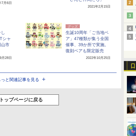
1年7月6日
2021年2月15日
グッズ
ンし
生誕10周年「ご当地ベ
Tシャ
ア」47種類が集う全国
岡山市
催事、39か所で実施。
復刻ベアも限定販売
年9月28日
2022年10月25日
もっと関連記事を見る
トップページに戻る