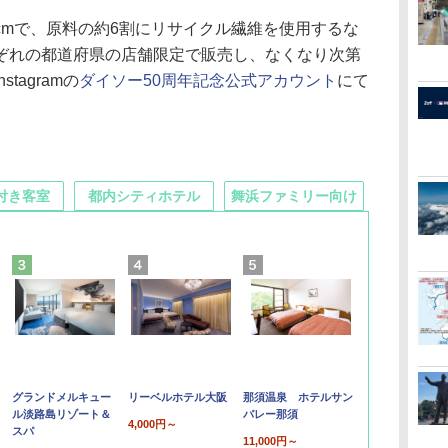
2cmで、原料の約6割にリサイクル繊維を使用するな
ぞれの都道府県の店舗限定で販売し、なくなり次第
tagramの
ダイソー50周年記念公式アカウント
にて
付き客室
都内シティホテル
舞浜ファミリー向け
グランドメルキュー
リーベルホテル大阪
那須温泉 ホテルサン
ル淡路島リゾート＆
バレー那須
4,000円～
スパ
11,000円～