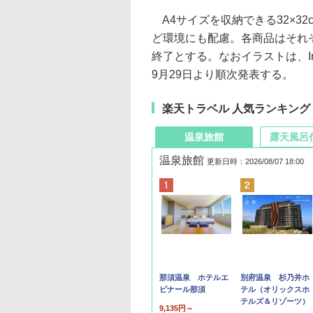
A4サイズを収納できる32×3
ど環境にも配慮。各商品はそれ
終了とする。なおイラストは、Ins
9月29日より順次発表する。
楽天トラベル 人気ランキング
温泉旅館
露天風呂
温泉旅館
更新日時：2026/08/07 18:00
那須温泉 ホテルエ
別府温泉 杉乃井ホ
ピナール那須
テル（オリックスホ
テルズ＆リゾーツ）
9,135円～