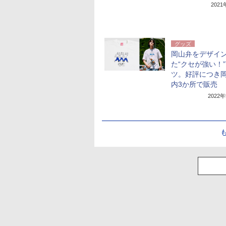
202
グッズ
岡山弁をデザイ
た“クセが強い！”
ツ。好評につき
内3か所で販売
2022