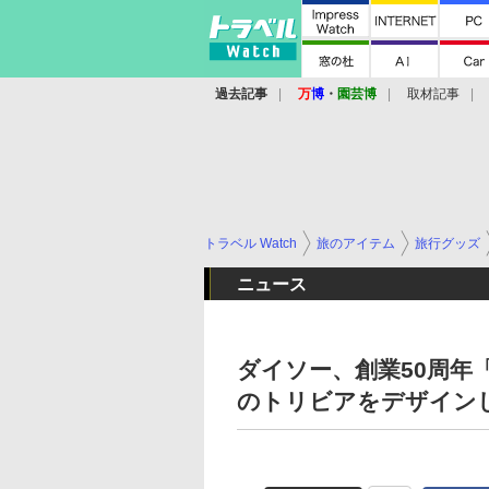
過去記事
万
博
・
園芸博
取材記事
トラベル Watch
旅のアイテム
旅行グッズ
ニュース
ダイソー、創業50周年
のトリビアをデザインし