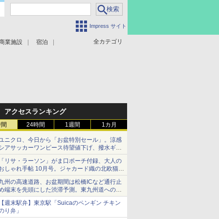
Impress サイト
全カテゴリ
商業施設
宿泊
アクセスランキング
時間
24時間
1週間
1カ月
ユニクロ、今日から「お盆特別セール」。涼感
シアサッカーワンピース待望値下げ、撥水ギア
ショーツは1990円に
「リサ・ラーソン」がま口ポーチ付録、大人の
おしゃれ手帖 10月号。ジャカード織の北欧猫デ
ザイン
九州の高速道路、お盆期間は松橋ICなど通行止
め端末を先頭にした渋滞予測。東九州道への迂
回は料金調整を実施
【週末駅弁】東京駅「Suicaのペンギン チキン
のり弁」