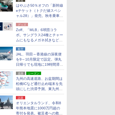
鉄道
はやぶさ50％オフの「新幹線
eチケット（トクだ値スペシ
ャル28）」発売。秋冬乗車
分、えきねっと限定
グッズ
Zoff、「MLB」6球団コラ
ボ。サングラス24種とチャー
ムにもなるメガネ拭きなど雑
貨24種
航空
JAL、羽田～香港線の深夜便
を9～10月限定で設定。弾丸
日帰りでも現地に19時間滞在
できる
道路
シーズン
九州の高速道路、お盆期間は
松橋ICなど通行止め端末を先
頭にした渋滞予測。東九州道
への迂回は料金調整を実施
話題
オリエンタルランド、令和8
年熊本地震に1000万円超の
寄付を発表。被災者への救援