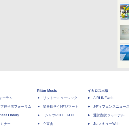
Rittor Music
イカロス出版
dフォーラム
リットーミュージック
AIRLINEweb
ップ担当者フォーラム
楽器探そう!デジマート
Jディフェンスニュー
ness Library
TシャツPOD T-OD
通訳翻訳ジャーナル
セミナー
立東舎
JレスキューWeb