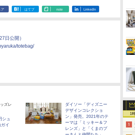
ェア
はてブ
note
LinkedIn
27日公開）
oyaruka/totebag/
ダイソー「ディズニー
ッズレ
デザインコレクショ
1
ン」発売。2021年のテ
円シュ
ーマは「ミッキー＆フ
山ガイ
レンズ」と「くまのプ
ーさんと仲間たち」