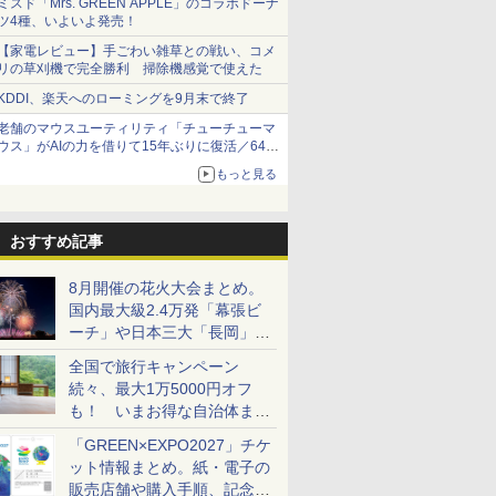
ミスド「Mrs. GREEN APPLE」のコラボドーナ
ツ4種、いよいよ発売！
【家電レビュー】手ごわい雑草との戦い、コメ
リの草刈機で完全勝利 掃除機感覚で使えた
KDDI、楽天へのローミングを9月末で終了
老舗のマウスユーティリティ「チューチューマ
ウス」がAIの力を借りて15年ぶりに復活／64bit
化、Windows 10/11、「Chrome」も走り回
もっと見る
る。復活記念で2026年末まで500円
おすすめ記事
8月開催の花火大会まとめ。
国内最大級2.4万発「幕張ビ
ーチ」や日本三大「長岡」な
ど大型イベント目白押し！
全国で旅行キャンペーン
続々、最大1万5000円オフ
も！ いまお得な自治体まと
め
「GREEN×EXPO2027」チケ
ット情報まとめ。紙・電子の
販売店舗や購入手順、記念チ