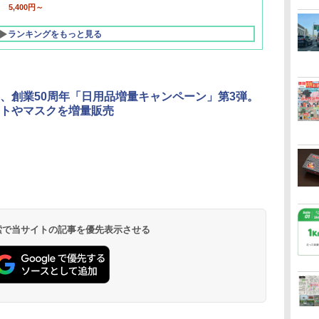
5,400円～
ランキングをもっと見る
、創業50周年「日用品増量キャンペーン」第3弾。
トやマスクを増量販売
北陸 福井 あわら
品川プリンスホテ
舞浜ビューホテル
箱根湯本温泉 ホテ
ホテルトラスティ東
オリエンタルホテル
下呂温泉 水明館
住友不動産ホテル ヴ
東京ベイ舞浜ホテル
温泉 清風荘（北陸
ル イーストタワー
ｂｙ ＨＵＬＩＣ
ル おかだ
京ベイサイド
東京ベイ
ィラフォンテーヌグラ
ファーストリゾート
8,250円～
最大級の庭園露天風
（旧：東京ベイ舞浜
ンド東京有明
9,958円～
11,200円～
5,450円～
5,200円～
4,290円～
呂の宿 清風荘）
ホテル）
19,541円～
5,758円～
6,070円～
 検索で当サイトの記事を優先表示させる