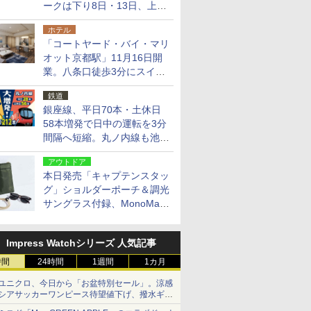
ークは下り8日・13日、上り
14日・15日
ホテル
「コートヤード・バイ・マリ
オット京都駅」11月16日開
業。八条口徒歩3分にスイー
ト含む全270室、ダイニング
鉄道
も併設
銀座線、平日70本・土休日
58本増発で日中の運転を3分
間隔へ短縮。丸ノ内線も池袋
～中野坂上を4分間隔に
アウトドア
本日発売「キャプテンスタッ
グ」ショルダーポーチ＆調光
サングラス付録、MonoMax
9月号増刊
Impress Watchシリーズ 人気記事
時間
24時間
1週間
1カ月
ユニクロ、今日から「お盆特別セール」。涼感
シアサッカーワンピース待望値下げ、撥水ギア
ショーツは1990円に