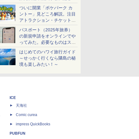
ケットも解説
ついに開業「ポケパーク カ
ントー」見どころ解説。注目
アトラクション・チケット手
配・来場前に必要な準備は？
パスポート（2025年旅券）
の新規申請をオンラインでや
ってみた。必要なものはスマ
ホとマイナカードのみ
はじめてのハワイ旅行ガイド
～せっかく行くなら隣島の秘
境も楽しみたい！～
ICE
天海社
ス
Comic curea
impress QuickBooks
PUBFUN