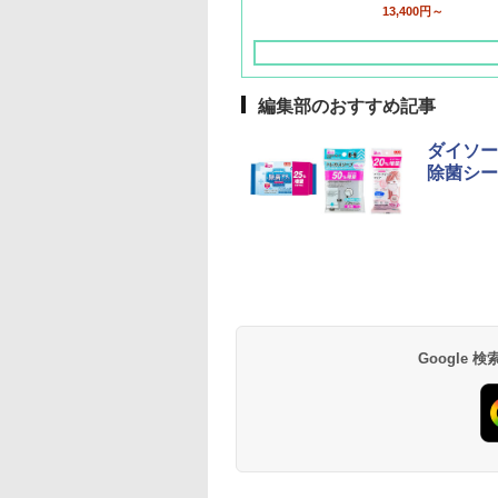
13,400円～
編集部のおすすめ記事
ダイソー
除菌シー
草津温泉 ホテル櫻
品川プリンスホテル
グランドニッコー東
海のサウナ＆スパ
東京ドームホテル
シェラトン・グラン
井
京ベイ 舞浜
オールインクルーシ
デ・トーキョーベ
7,037円～
7,980円～
ブ 島原温泉ホテル
イ・ホテル
14,300円～
6,800円～
南風楼
10,450円～
7,950円～
Google