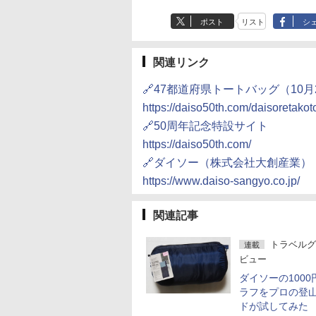
ポスト
リスト
シ
関連リンク
🔗47都道府県トートバッグ（10月
https://daiso50th.com/daisoretakot
🔗50周年記念特設サイト
https://daiso50th.com/
🔗ダイソー（株式会社大創産業）
https://www.daiso-sangyo.co.jp/
関連記事
トラベルグ
連載
ビュー
ダイソーの1000
ラフをプロの登
ドが試してみた