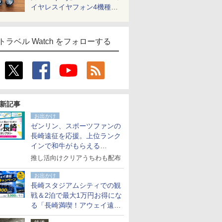
イヤレスイヤフォン4機種を
一気に聴く
トラベル Watch をフォローする
新記事
お出かけ
ゼンリン、スポーツファンの
長崎遠征を応援。上位ランク
インで和牛がもらえる
「GO！GO！長崎スタンプラ
推し活向けクリアうちわも配布
リー」
お出かけ
長崎スタジアムシティでの観
戦＆2泊で最大1万円お得にな
る「長崎満喫！アウェイ遠征
応援キャンペーン」