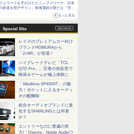
フェラーリを手がけたピニンファリーナ、日本
の鉄道を初デザイン。南海電鉄が新たな「空港
特急」をなにわ筋線へ導入
もっと見る
Special Site
レイズのプレミアムカー向け
ブランドHOMURAから
「2×9R」が登場！
ハイグレードテレビ「TCL
Q7D Pro」。圧巻の色彩美で
映画＆ゲームが極上体験に
「A&ultima SP4000T」の魅
力！ポケットに入るオーディ
オの醍醐味
総合オーディオブランドに進
化するSHANLINGとは何者
か？
エントリーなのに脅威の実
力!「Osprey」Noble Audioワ