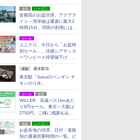
活動・復旧支援
道路
シーズン
首都高のお盆渋滞、アクアラ
イン～湾岸線は通過に最大2
時間15分。羽田の利用には
「空港西出口」の利用検討を
セール
ユニクロ、今日から「お盆特
別セール」。涼感シアサッカ
ーワンピース待望値下げ、撥
水ギアショーツは1990円に
週末駅弁
連載
東京駅「Suicaのペンギン チ
キンのり弁」
セール
道路
WILLER、高速バス1kmあた
り5円セール。東京～大阪は
2750円、ご縁に感謝を込め
た20周年記念キャンペーン
道路
シーズン
お盆各地の渋滞、日付・道路
別の通過所要時間の一覧。ピ