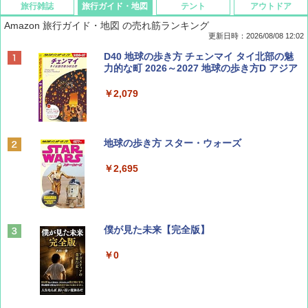
旅行雑誌
旅行ガイド・地図
テント
アウトドア
Amazon 旅行ガイド・地図 の売れ筋ランキング
更新日時：2026/08/08 12:02
BE-PAL(ビ-パル) 2026年 9 月号【特別付録:
D40 地球の歩き方 チェンマイ タイ北部の魅
SOTO ミニマル"旅"財布 ランダム2種】
力的な町 2026～2027 地球の歩き方D アジア
￥1,500
￥2,079
ディズニーファン ２０２６年 ９月号 [雑
地球の歩き方 スター・ウォーズ
誌] (ＤＩＳＮＥＹ ＦＡＮ)
￥2,695
￥713
山と溪谷 2026年8月号「南アルプス大全」
僕が見た未来【完全版】
￥1,540
￥0