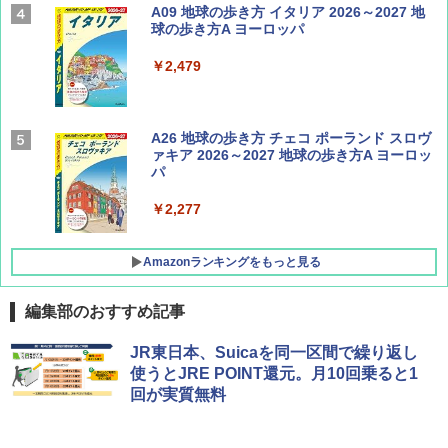
Coyote No.89 特集 星野道夫 夢見る旅
A09 地球の歩き方 イタリア 2026～2027 地
球の歩き方A ヨーロッパ
￥1,540
￥2,479
AIRLINE（エアライン）2026年9月号【特
A26 地球の歩き方 チェコ ポーランド スロヴ
集】ボーイング110周年を祝して！
ァキア 2026～2027 地球の歩き方A ヨーロッ
パ
￥1,760
￥2,277
Amazonランキングをもっと見る
編集部のおすすめ記事
[キャンパーズコレクション 山善] ポップアッ
GRANDOOR ステンレス保冷剤 2個セット 2
JR東日本、Suicaを同一区間で繰り返し
プテント 傘みたいに広げて畳める パッとサ
026リニューアル 急速冷凍 空間倍増 衛生的
使うとJRE POINT還元。月10回乗ると1
ッとサンシェード キューブ フルクローズ メ
コンパクト 保冷力長持ち
回が実質無料
ッシュ 簡単設置 ワンタッチテント キャンプ
&ハイキング カーキ PATC-150(KH)
￥2,980