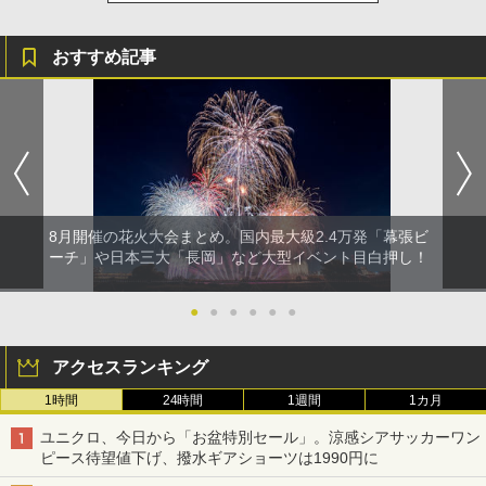
おすすめ記事
8月開催の花火大会まとめ。国内最大級2.4万発「幕張ビ
ーチ」や日本三大「長岡」など大型イベント目白押し！
●
●
●
●
●
●
アクセスランキング
1時間
24時間
1週間
1カ月
ユニクロ、今日から「お盆特別セール」。涼感シアサッカーワン
ピース待望値下げ、撥水ギアショーツは1990円に