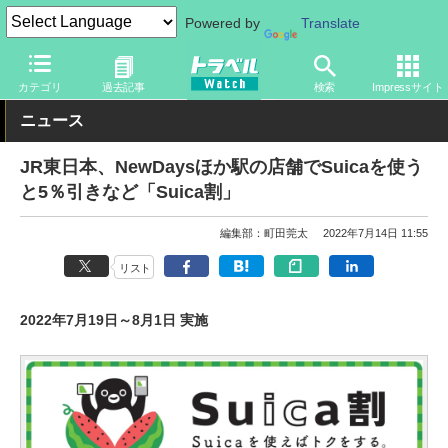
Powered by
Translate
トラベル Watch
旅の方法
鉄旅
駅
カテゴリ
過去記事
検索
Impressサイト
ニュース
JR東日本、NewDaysほか駅の店舗でSuicaを使う
と5％引きなど「Suica割」
編集部：町田莞太
2022年7月14日 11:55
リスト
2022年7月19日～8月1日 実施