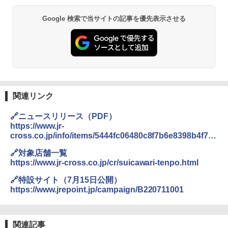
￥6,830
BUNDOK(バンドック)ソロ ドーム 1 EX BDK
Google 検索で当サイトの記事を優先表示させる
-08EX カーキ ソロキャンプ ポリエステル フ
PYKES PEAK (パイクスピーク) 着替えテン
レーム ドーム型 テント
ト プライバシー テント 【中が透けない】 1
人用 折りたたみ 防災グッズ 災害用トイレ ビ
￥14,800
ーチ ピクニック ポップアップテント 携帯 簡
易 トイレテント (ブラック)
DEWEL パラソル 大型 ビーチ アウトドアパ
￥4,980
ラソル ガーデン サイトシート付 折りたたみ
防水 UVカット 4段階高さ調整 軽量 収納袋付
関連リンク
き
ENDLESS BASE 《めざましテレビで紹介》
🔗ニュースリリース（PDF）
テント ワンタッチ RENEW 幅200 2-3人用 43
￥6,459
https://www.jr-
500002(88859)
cross.co.jp/info/items/5444fc06480c8f7b6e8398b4f7d
9d6d348ed2e28.pdf
￥5,999
ポインターライト 強力 小型 緑色/赤色/青紫色
🔗対象店舗一覧
USB充電式 高精度 超長距離照射 長時間使用
https://www.jr-cross.co.jp/cr/suicawari-tenpo.html
可能 安全ロック付き 高安全性 金属製耐久 コ
[キャンパーズコレクション 山善] 傘みたいに
ンパクト多機能設計 持ち運び便利 アウトド
🔗特設サイト（7月15日公開）
広げるだけ パッとサッとテント ブラックコ
ア/オフィス/教育現場/展示会用 緑
https://www.jrepoint.jp/campaign/B220711001
ーティング フルクローズ メッシュ 3-4人用
簡単設置 ポップアップテント エクルベージ
￥1,180
ュ(BC仕様) PATC-150B(EB)
関連記事