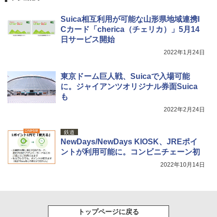
￥9,990
熊撃退スプレー 熊よけスプレー 熊スプレー
【日本企業販売】超強力クマ対策スプレー 30
Suica相互利用が可能な山形県地域連携I
0ml（連続噴射30秒）110ml（連続噴射15
Cカード「cherica（チェリカ）」5月14
[キャンパーズコレクション 山善] 傘みたいに
秒）射程5～10m 安全ロック搭載 携帯収納袋
広げるだけ パッとサッとテント キューブワ
付き ヒグマ・イノシシ対策 自治体・教育機
日サービス開始
イド ブラックコーティング フルクローズ メ
関の購入実績 登山・キャンプ・アウトドア・
2022年1月24日
ッシュ 4人用 簡単設置 ポップアップテント P
防災用品 長期保存可能 緊急時用 日本国内発
ATCW-150B エクルベージュ
送
東京ドーム巨人戦、Suicaで入場可能
￥-
￥3,680
に。ジャイアンツオリジナル券面Suica
も
2022年2月24日
鉄道
NewDays/NewDays KIOSK、JREポイ
ントが利用可能に。コンビニチェーン初
2022年10月14日
トップページに戻る