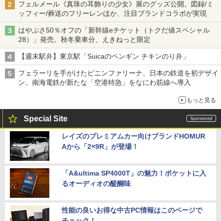
フェルメール《真珠の耳飾りの少女》展のグッズ公開。図録/ミ
ッフィー/葬送のフリーレンほか、注目ブランドコラボが実現
はやぶさ50％オフの「新幹線eチケット（トクだ値スペシャル
28）」発売。秋冬乗車分、えきねっと限定
【週末駅弁】東京駅「Suicaのペンギン チキンのり弁」
フェラーリを手がけたピニンファリーナ、日本の鉄道を初デザイ
ン。南海電鉄が新たな「空港特急」をなにわ筋線へ導入
もっと見る
Special Site
レイズのプレミアムカー向けブランドHOMUR
Aから「2×9R」が登場！
「A&ultima SP4000T」の魅力！ポケットに入
るオーディオの醍醐味
性能の良いお得な中古PC情報はこのページで
チェック！