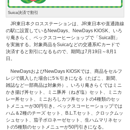
Suica決済で割引
JR東日本クロスステーションは、JR東日本や直通路線
の駅に設置しているNewDays、NewDays KIOSK、いろ
り庵きらく、ベックスコーヒーショップで「Suica割」
を実施する。対象商品をSuicaなどの交通系ICカードで
決済すると割引になるもので、期間は7月19日～8月1
日。
NewDaysおよびNewDays KIOSKでは、商品をセルフ
レジで購入した場合に5％引きになる（たばこ、新聞、
雑誌など一部商品は対象外）。いろり庵きらくではミニ
かき揚げ丼セット、ミニ豚丼（ねぎ塩）セット、ミニカ
レー丼セット、ミニおろしカツ丼セットの4種類のセッ
トメニューが30円引き。ベックスコーヒーショップでは
ハム＆2種のチーズ セット、B.L.T.セット、クロックムッ
シュセット、茄子ボロネーゼセット、生ハムマリネセッ
トの5種類のセットメニューが50円引きになる。