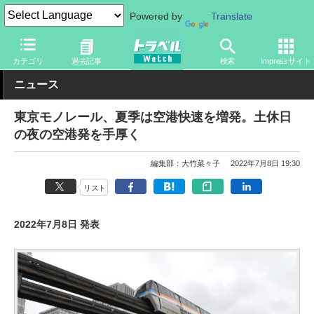
Powered by
Translate
トラベル Watch
企業・政府・官庁
鉄道
関東私鉄
カテゴリ
過去記事
検索
Impressサイト
ニュース
東京モノレール、夏季は空港快速を増発。土休日
の夜の空港発を手厚く
編集部：大竹菜々子
2022年7月8日 19:30
リスト
2022年7月8日 発表