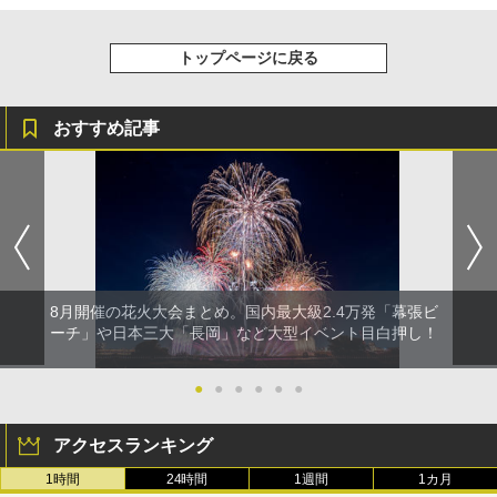
トップページに戻る
おすすめ記事
8月開催の花火大会まとめ。国内最大級2.4万発「幕張ビ
ーチ」や日本三大「長岡」など大型イベント目白押し！
●
●
●
●
●
●
アクセスランキング
1時間
24時間
1週間
1カ月