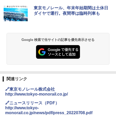
D40 地球の歩き方 チェンマイ タイ北部の魅
[キャンパーズコレクション 山善] ポップアッ
DEWEL パラソル 大型 ビーチ アウトドアパ
東京モノレール、年末年始期間は土休日
力的な町 2026～2027 地球の歩き方D アジア
プテント 傘みたいに広げて畳める パッとサ
ラソル ガーデン サイトシート付 折りたたみ
ダイヤで運行。夜間帯は臨時列車も
ッとサンシェード キューブ フルクローズ メ
防水 UVカット 4段階高さ調整 軽量 収納袋付
ッシュ 簡単設置 ワンタッチテント キャンプ
き
￥2,079
&ハイキング カーキ PATC-150(KH)
￥6,459
￥6,831
A09 地球の歩き方 イタリア 2026～2027 地
Google 検索で当サイトの記事を優先表示させる
球の歩き方A ヨーロッパ
BUNDOK(バンドック)ソロ ドーム 1 EX BDK
PYKES PEAK (パイクスピーク) 着替えテン
-08EX カーキ ソロキャンプ ポリエステル フ
ト プライバシー テント 【中が透けない】 1
レーム テント
￥2,479
人用 折りたたみ 防災グッズ 災害用トイレ ビ
ーチ ピクニック ポップアップテント 携帯 簡
￥14,800
易 トイレテント (ブラック)
地球の歩き方 スター・ウォーズ
￥4,980
GRANDOOR ステンレス保冷剤 2個セット 2
関連リンク
￥2,695
026リニューアル 急速冷凍 空間倍増 衛生的
コンパクト 保冷力長持ち
🔗東京モノレール株式会社
ENDLESS BASE 《めざましテレビで紹介》
テント ワンタッチ RENEW 幅200 2-3人用 43
http://www.tokyo-monorail.co.jp/
￥2,980
500002(88859)
🔗ニュースリリース（PDF）
A26 地球の歩き方 チェコ ポーランド スロヴ
http://www.tokyo-
ァキア 2026～2027 地球の歩き方A ヨーロッ
￥5,999
ニューエラ New Era キャップ メッシュキャ
パ
monorail.co.jp/news/pdf/press_20220708.pdf
ップ 9FORTY AFrame 15226380 NER37C00