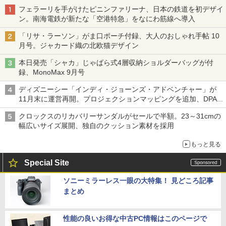
フェラーリを手がけたピニンファリーナ、日本の鉄道を初デザイ
ン。南海電鉄が新たな「空港特急」をなにわ筋線へ導入
「リサ・ラーソン」がま口ポーチ付録、大人のおしゃれ手帖 10
月号。ジャカード織の北欧猫デザイン
本日発売「シャカ」じゃばら式4層収納ショルダーバッグが付
録、MonoMax 9月号
ディズニーシー「インディ・ジョーンズ・アドベンチャー」が
11月末に運営再開。プロジェクションマッピングを追加、DPA
は1500円
クロックスのリカバリーサンダルがセールで半額。23～31cmの
幅広いサイズ展開、独自のクッション素材を採用
もっと見る
Special Site
ソニーミラーレス一眼の大特集！ 見どころ記事
まとめ
性能の良いお得な中古PC情報はこのページで