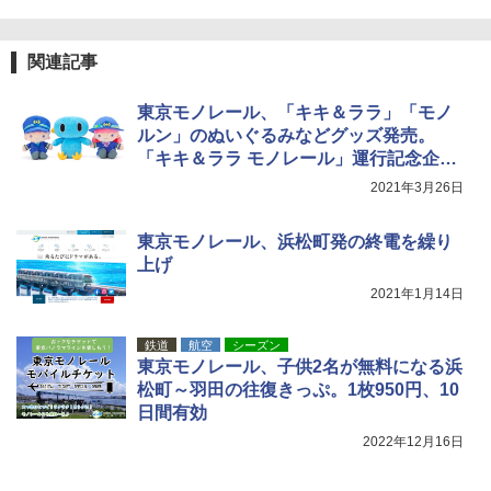
94 ストーン ニューエラキャップ 9FORTYA
￥2,277
[キャンパーズコレクション 山善] 傘みたいに
サーフライダーファウンデーション Surfride
広げるだけ パッとサッとテント ブラックコ
r Foundation コラボ Aフレーム メンズ レデ
関連記事
ーティング フルクローズ メッシュ 3-4人用
ィース 帽子 スナップバック a-frame 9フォー
簡単設置 ポップアップテント エクルベージ
ティー男女兼用ユニセックス 夏用 日除けUV
新しい日本地理 地図・統計・移動から読み
ュ(BC仕様) PATC-150B(EB)
ケア FREE
解く (講談社現代新書)
東京モノレール、「キキ＆ララ」「モノ
ルン」のぬいぐるみなどグッズ発売。
￥9,990
￥4,400
￥1,540
「キキ＆ララ モノレール」運行記念企画
第3弾
2021年3月26日
[キャンパーズコレクション 山善] 傘みたいに
熊撃退スプレー 熊よけスプレー 熊スプレー
広げるだけ パッとサッとテント キューブワ
【日本企業販売】超強力クマ対策スプレー 30
東京モノレール、浜松町発の終電を繰り
イド ブラックコーティング フルクローズ メ
0ml（連続噴射30秒）110ml（連続噴射15
ッシュ 4人用 簡単設置 ポップアップテント P
秒）射程5～10m 安全ロック搭載 携帯収納袋
上げ
ATCW-150B エクルベージュ
付き ヒグマ・イノシシ対策 自治体・教育機
2021年1月14日
関の購入実績 登山・キャンプ・アウトドア・
防災用品 長期保存可能 緊急時用 日本国内発
￥-
送
鉄道
航空
シーズン
東京モノレール、子供2名が無料になる浜
￥3,680
松町～羽田の往復きっぷ。1枚950円、10
日間有効
2022年12月16日