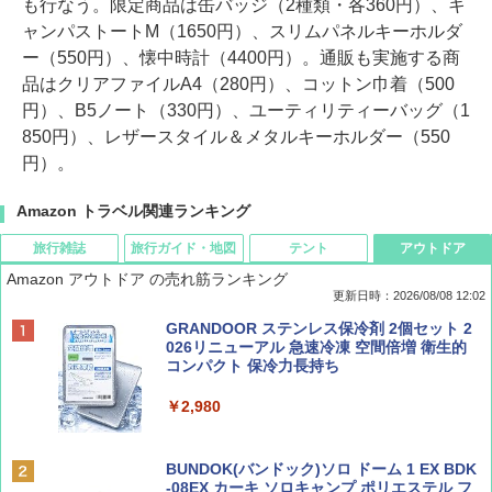
も行なう。限定商品は缶バッジ（2種類・各360円）、キ
ャンパストートM（1650円）、スリムパネルキーホルダ
ー（550円）、懐中時計（4400円）。通販も実施する商
品はクリアファイルA4（280円）、コットン巾着（500
円）、B5ノート（330円）、ユーティリティーバッグ（1
850円）、レザースタイル＆メタルキーホルダー（550
円）。
Amazon トラベル関連ランキング
旅行雑誌
旅行ガイド・地図
テント
アウトドア
Amazon アウトドア の売れ筋ランキング
更新日時：2026/08/08 12:02
BE-PAL(ビ-パル) 2026年 9 月号【特別付録:
D40 地球の歩き方 チェンマイ タイ北部の魅
[キャンパーズコレクション 山善] ポップアッ
GRANDOOR ステンレス保冷剤 2個セット 2
SOTO ミニマル"旅"財布 ランダム2種】
力的な町 2026～2027 地球の歩き方D アジア
プテント 傘みたいに広げて畳める パッとサ
026リニューアル 急速冷凍 空間倍増 衛生的
ッとサンシェード キューブ フルクローズ メ
コンパクト 保冷力長持ち
ッシュ 簡単設置 ワンタッチテント キャンプ
￥1,500
￥2,079
&ハイキング カーキ PATC-150(KH)
￥2,980
￥6,830
ディズニーファン ２０２６年 ９月号 [雑
地球の歩き方 スター・ウォーズ
BUNDOK(バンドック)ソロ ドーム 1 EX BDK
誌] (ＤＩＳＮＥＹ ＦＡＮ)
-08EX カーキ ソロキャンプ ポリエステル フ