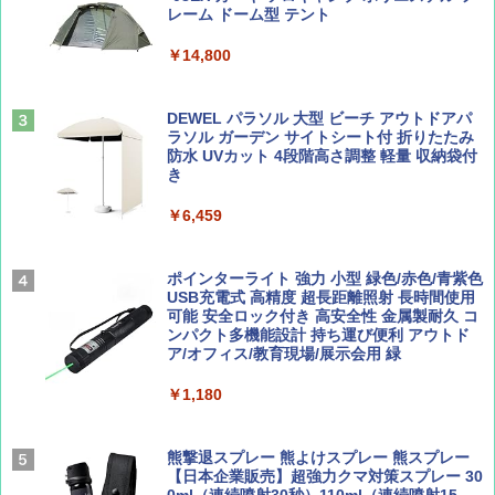
PYKES PEAK (パイクスピーク) 着替えテン
レーム ドーム型 テント
￥2,695
ト プライバシー テント 【中が透けない】 1
￥713
人用 折りたたみ 防災グッズ 災害用トイレ ビ
￥14,800
ーチ ピクニック ポップアップテント 携帯 簡
易 トイレテント (ブラック)
山と溪谷 2026年8月号「南アルプス大全」
僕が見た未来【完全版】
DEWEL パラソル 大型 ビーチ アウトドアパ
￥4,980
ラソル ガーデン サイトシート付 折りたたみ
￥1,540
￥0
防水 UVカット 4段階高さ調整 軽量 収納袋付
き
ENDLESS BASE 《めざましテレビで紹介》
テント ワンタッチ RENEW 幅200 2-3人用 43
￥6,459
500002(88859)
Coyote No.89 特集 星野道夫 夢見る旅
A09 地球の歩き方 イタリア 2026～2027 地
球の歩き方A ヨーロッパ
￥5,999
ポインターライト 強力 小型 緑色/赤色/青紫色
￥1,540
USB充電式 高精度 超長距離照射 長時間使用
￥2,479
可能 安全ロック付き 高安全性 金属製耐久 コ
[キャンパーズコレクション 山善] 傘みたいに
ンパクト多機能設計 持ち運び便利 アウトド
広げるだけ パッとサッとテント ブラックコ
ア/オフィス/教育現場/展示会用 緑
ーティング フルクローズ メッシュ 3-4人用
簡単設置 ポップアップテント エクルベージ
AIRLINE（エアライン）2026年9月号【特
A26 地球の歩き方 チェコ ポーランド スロヴ
￥1,180
ュ(BC仕様) PATC-150B(EB)
集】ボーイング110周年を祝して！
ァキア 2026～2027 地球の歩き方A ヨーロッ
パ
￥9,990
￥1,760
熊撃退スプレー 熊よけスプレー 熊スプレー
￥2,277
【日本企業販売】超強力クマ対策スプレー 30
0ml（連続噴射30秒）110ml（連続噴射15