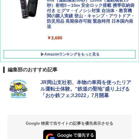
[キャンパーズコレクション 山善] 傘みたいに
秒）射程5～10m 安全ロック搭載 携帯収納袋
広げるだけ パッとサッとテント キューブワ
付き ヒグマ・イノシシ対策 自治体・教育機
イド ブラックコーティング フルクローズ メ
関の購入実績 登山・キャンプ・アウトドア・
ッシュ 4人用 簡単設置 ポップアップテント P
防災用品 長期保存可能 緊急時用 日本国内発
ATCW-150B エクルベージュ
送
￥-
￥3,680
Amazonランキングをもっと見る
編集部のおすすめ記事
JR岡山支社初、本物の車両を使ったリア
ル運転士体験。“鉄道の聖地”盛り上げる
「おか鉄フェス2022」7月開幕
Google 検索で当サイトの記事を優先表示させる