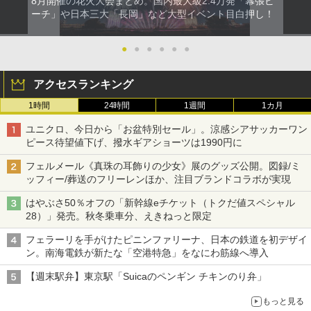
8月開催の花火大会まとめ。国内最大級2.4万発「幕張ビ
ーチ」や日本三大「長岡」など大型イベント目白押し！
●
●
●
●
●
●
アクセスランキング
1時間
24時間
1週間
1カ月
ユニクロ、今日から「お盆特別セール」。涼感シアサッカーワン
ピース待望値下げ、撥水ギアショーツは1990円に
フェルメール《真珠の耳飾りの少女》展のグッズ公開。図録/ミ
ッフィー/葬送のフリーレンほか、注目ブランドコラボが実現
はやぶさ50％オフの「新幹線eチケット（トクだ値スペシャル
28）」発売。秋冬乗車分、えきねっと限定
フェラーリを手がけたピニンファリーナ、日本の鉄道を初デザイ
ン。南海電鉄が新たな「空港特急」をなにわ筋線へ導入
【週末駅弁】東京駅「Suicaのペンギン チキンのり弁」
もっと見る