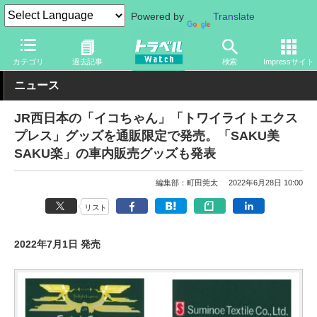
Powered by
Translate
トラベル Watch
旅の方法
鉄旅
鉄道
カテゴリ
過去記事
検索
Impressサイト
ニュース
JR西日本の「イコちゃん」「トワイライトエクス
プレス」グッズを通販限定で発売。「SAKU美
SAKU楽」の車内販売グッズも発表
編集部：町田莞太
2022年6月28日 10:00
リスト
2022年7月1日 発売