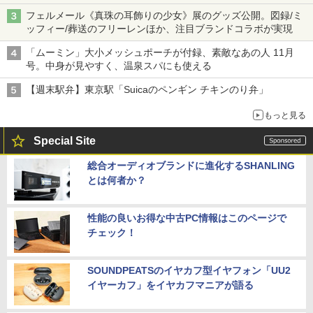
フェルメール《真珠の耳飾りの少女》展のグッズ公開。図録/ミ
ッフィー/葬送のフリーレンほか、注目ブランドコラボが実現
「ムーミン」大小メッシュポーチが付録、素敵なあの人 11月
号。中身が見やすく、温泉スパにも使える
【週末駅弁】東京駅「Suicaのペンギン チキンのり弁」
もっと見る
Special Site
総合オーディオブランドに進化するSHANLING
とは何者か？
性能の良いお得な中古PC情報はこのページで
チェック！
SOUNDPEATSのイヤカフ型イヤフォン「UU2
イヤーカフ」をイヤカフマニアが語る