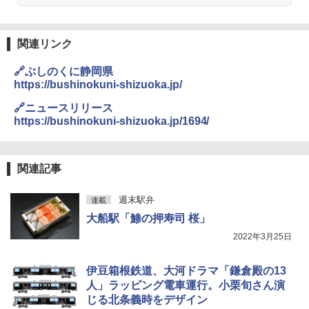
関の購入実績 登山・キャンプ・アウトドア・
防災用品 長期保存可能 緊急時用 日本国内発
送
関連リンク
￥3,680
🔗ぶしのくに静岡県
https://bushinokuni-shizuoka.jp/
GRANDOOR ステンレス保冷剤 2個セット 2
026リニューアル 急速冷凍 空間倍増 衛生的
🔗ニュースリリース
コンパクト 保冷力長持ち
https://bushinokuni-shizuoka.jp/1694/
￥2,980
関連記事
ポインターライト 強力 小型 緑色/赤色/青紫色
USB充電式 高精度 超長距離照射 長時間使用
週末駅弁
可能 安全ロック付き 高安全性 金属製耐久 コ
連載
ンパクト多機能設計 持ち運び便利 アウトド
大船駅「鯵の押寿司 桜」
ア/オフィス/教育現場/展示会用 緑
2022年3月25日
￥1,180
伊豆箱根鉄道、大河ドラマ「鎌倉殿の13
人」ラッピング電車運行。小栗旬さん演
電動エアーポンプ SUP用 20PSI 電動ポンプ
じる北条義時をデザイン
ゴムボート 空気入れ 空気抜き 自動停止 過熱