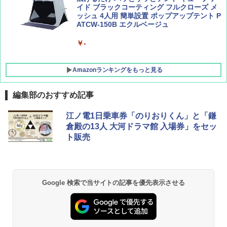
イド ブラックコーティング フルクローズ メ
ッシュ 4人用 簡単設置 ポップアップテント P
ATCW-150B エクルベージュ
￥-
Amazonランキングをもっと見る
編集部のおすすめ記事
DEWEL パラソル 大型 ビーチ アウトドアパ
江ノ電1日乗車券「のりおりくん」と「鎌
ラソル ガーデン サイトシート付 折りたたみ
倉殿の13人 大河ドラマ館 入場券」をセッ
防水 UVカット 4段階高さ調整 軽量 収納袋付
ト販売
き
￥6,459
Google 検索で当サイトの記事を優先表示させる
熊撃退スプレー 熊よけスプレー 熊スプレー
【日本企業販売】超強力クマ対策スプレー 30
0ml（連続噴射30秒）110ml（連続噴射15
秒）射程5～10m 安全ロック搭載 携帯収納袋
付き ヒグマ・イノシシ対策 自治体・教育機