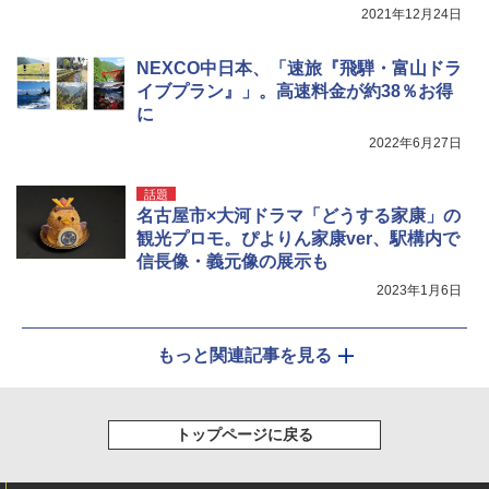
保護 日光可読lcd 7種類ノズル付き
2021年12月24日
￥7,884
NEXCO中日本、「速旅『飛騨・富山ドラ
イブプラン』」。高速料金が約38％お得
に
2022年6月27日
話題
名古屋市×大河ドラマ「どうする家康」の
観光プロモ。ぴよりん家康ver、駅構内で
信長像・義元像の展示も
2023年1月6日
もっと関連記事を見る
トップページに戻る