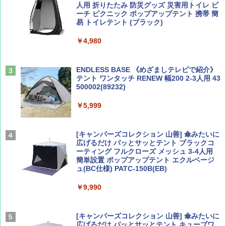
人用 折りたたみ 防災グッズ 災害用トイレ ビ
ーチ ピクニック ポップアップテント 携帯 簡
易 トイレテント (ブラック)
山と溪谷 2026年8月号「南アルプス大全」
A09 地球の歩き方 イタリア 2026～2027 地
￥4,980
球の歩き方A ヨーロッパ
￥1,540
￥2,479
ENDLESS BASE 《めざましテレビで紹介》
テント ワンタッチ RENEW 幅200 2-3人用 43
500002(89232)
Coyote No.89 特集 星野道夫 夢見る旅
A26 地球の歩き方 チェコ ポーランド スロヴ
ァキア 2026～2027 地球の歩き方A ヨーロッ
￥5,999
パ
￥1,540
￥2,277
[キャンパーズコレクション 山善] 傘みたいに
広げるだけ パッとサッとテント ブラックコ
ーティング フルクローズ メッシュ 3-4人用
簡単設置 ポップアップテント エクルベージ
AIRLINE（エアライン）2026年9月号【特
新しい日本地理 地図・統計・移動から読み
ュ(BC仕様) PATC-150B(EB)
集】ボーイング110周年を祝して！
解く (講談社現代新書)
￥9,990
￥1,760
￥1,540
[キャンパーズコレクション 山善] 傘みたいに
広げるだけ パッとサッとテント キューブワ