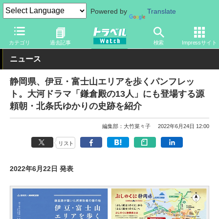
Powered by
Translate
トラベル Watch
地域
国内旅行
中部
カテゴリ
過去記事
検索
Impressサイト
ニュース
静岡県、伊豆・富士山エリアを歩くパンフレッ
ト。大河ドラマ「鎌倉殿の13人」にも登場する源
頼朝・北条氏ゆかりの史跡を紹介
編集部：大竹菜々子
2022年6月24日 12:00
リスト
2022年6月22日 発表