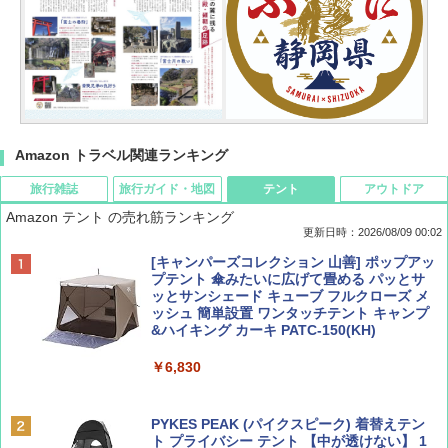
Amazon トラベル関連ランキング
旅行雑誌
旅行ガイド・地図
テント
アウトドア
Amazon テント の売れ筋ランキング
更新日時：2026/08/09 00:02
BE-PAL(ビ-パル) 2026年 9 月号【特別付録:
D40 地球の歩き方 チェンマイ タイ北部の魅
[キャンパーズコレクション 山善] ポップアッ
SOTO ミニマル"旅"財布 ランダム2種】
力的な町 2026～2027 地球の歩き方D アジア
プテント 傘みたいに広げて畳める パッとサ
ッとサンシェード キューブ フルクローズ メ
ッシュ 簡単設置 ワンタッチテント キャンプ
￥1,500
￥2,079
&ハイキング カーキ PATC-150(KH)
￥6,830
ディズニーファン ２０２６年 ９月号 [雑
地球の歩き方 スター・ウォーズ
誌] (ＤＩＳＮＥＹ ＦＡＮ)
PYKES PEAK (パイクスピーク) 着替えテン
￥2,695
ト プライバシー テント 【中が透けない】 1
￥713