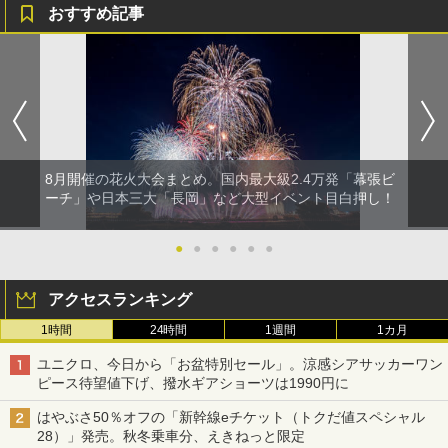
おすすめ記事
8月開催の花火大会まとめ。国内最大級2.4万発「幕張ビ
ーチ」や日本三大「長岡」など大型イベント目白押し！
●
●
●
●
●
●
アクセスランキング
1時間
24時間
1週間
1カ月
ユニクロ、今日から「お盆特別セール」。涼感シアサッカーワン
ピース待望値下げ、撥水ギアショーツは1990円に
はやぶさ50％オフの「新幹線eチケット（トクだ値スペシャル
28）」発売。秋冬乗車分、えきねっと限定