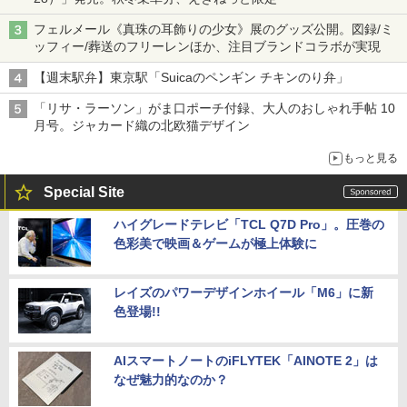
フェルメール《真珠の耳飾りの少女》展のグッズ公開。図録/ミ
ッフィー/葬送のフリーレンほか、注目ブランドコラボが実現
【週末駅弁】東京駅「Suicaのペンギン チキンのり弁」
「リサ・ラーソン」がま口ポーチ付録、大人のおしゃれ手帖 10
月号。ジャカード織の北欧猫デザイン
もっと見る
Special Site
ハイグレードテレビ「TCL Q7D Pro」。圧巻の
色彩美で映画＆ゲームが極上体験に
レイズのパワーデザインホイール「M6」に新
色登場!!
AIスマートノートのiFLYTEK「AINOTE 2」は
なぜ魅力的なのか？