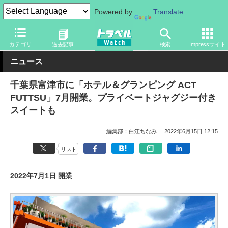
Powered by
Translate
トラベル Watch
地域
国内旅行
関東
カテゴリ
過去記事
検索
Impressサイト
ニュース
千葉県富津市に「ホテル＆グランピング ACT
FUTTSU」7月開業。プライベートジャグジー付き
スイートも
編集部：白江ちなみ
2022年6月15日 12:15
リスト
2022年7月1日 開業