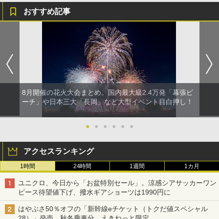
おすすめ記事
8月開催の花火大会まとめ。国内最大級2.4万発「幕張ビ
ーチ」や日本三大「長岡」など大型イベント目白押し！
●
●
●
●
●
●
アクセスランキング
1時間
24時間
1週間
1カ月
ユニクロ、今日から「お盆特別セール」。涼感シアサッカーワン
ピース待望値下げ、撥水ギアショーツは1990円に
はやぶさ50％オフの「新幹線eチケット（トクだ値スペシャル
28）」発売。秋冬乗車分、えきねっと限定