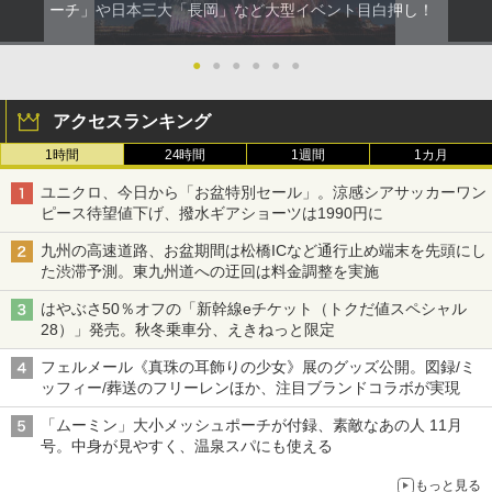
ーチ」や日本三大「長岡」など大型イベント目白押し！
●
●
●
●
●
●
アクセスランキング
1時間
24時間
1週間
1カ月
ユニクロ、今日から「お盆特別セール」。涼感シアサッカーワン
ピース待望値下げ、撥水ギアショーツは1990円に
九州の高速道路、お盆期間は松橋ICなど通行止め端末を先頭にし
た渋滞予測。東九州道への迂回は料金調整を実施
はやぶさ50％オフの「新幹線eチケット（トクだ値スペシャル
28）」発売。秋冬乗車分、えきねっと限定
フェルメール《真珠の耳飾りの少女》展のグッズ公開。図録/ミ
ッフィー/葬送のフリーレンほか、注目ブランドコラボが実現
「ムーミン」大小メッシュポーチが付録、素敵なあの人 11月
号。中身が見やすく、温泉スパにも使える
もっと見る