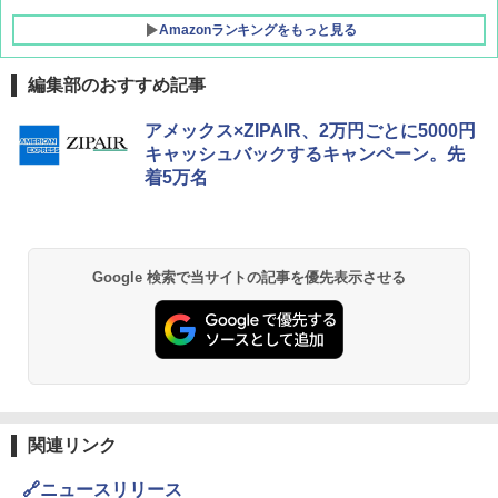
Amazonランキングをもっと見る
編集部のおすすめ記事
地球の歩き方 スター・ウォーズ
[キャンパーズコレクション 山善] ポップアッ
GRANDOOR ステンレス保冷剤 2個セット 2
アメックス×ZIPAIR、2万円ごとに5000円
プテント 傘みたいに広げて畳める パッとサ
026リニューアル 急速冷凍 空間倍増 衛生的
キャッシュバックするキャンペーン。先
ッとサンシェード キューブ フルクローズ メ
コンパクト 保冷力長持ち
￥2,695
着5万名
ッシュ 簡単設置 ワンタッチテント キャンプ
&ハイキング カーキ PATC-150(KH)
￥2,980
￥6,830
D40 地球の歩き方 チェンマイ タイ北部の魅
DEWEL パラソル 大型 ビーチ アウトドアパ
Google 検索で当サイトの記事を優先表示させる
力的な町 2026～2027 地球の歩き方D アジア
ラソル ガーデン サイトシート付 折りたたみ
PYKES PEAK (パイクスピーク) 着替えテン
防水 UVカット 4段階高さ調整 軽量 収納袋付
ト プライバシー テント 【中が透けない】 1
き
￥2,079
人用 折りたたみ 防災グッズ 災害用トイレ ビ
ーチ ピクニック ポップアップテント 携帯 簡
￥6,459
易 トイレテント (ブラック)
A09 地球の歩き方 イタリア 2026～2027 地
￥4,980
球の歩き方A ヨーロッパ
熊撃退スプレー 熊よけスプレー 熊スプレー
【日本企業販売】超強力クマ対策スプレー 30
関連リンク
￥2,479
0ml（連続噴射30秒）110ml（連続噴射15
ENDLESS BASE 《めざましテレビで紹介》
秒）射程5～10m 安全ロック搭載 携帯収納袋
🔗ニュースリリース