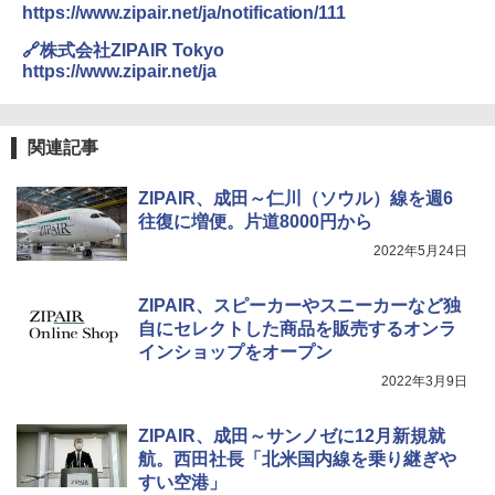
テント ワンタッチ RENEW 幅200 2-3人用 43
付き ヒグマ・イノシシ対策 自治体・教育機
https://www.zipair.net/ja/notification/111
500002(89232)
関の購入実績 登山・キャンプ・アウトドア・
防災用品 長期保存可能 緊急時用 日本国内発
A26 地球の歩き方 チェコ ポーランド スロヴ
🔗株式会社ZIPAIR Tokyo
送
ァキア 2026～2027 地球の歩き方A ヨーロッ
￥5,999
https://www.zipair.net/ja
パ
￥3,680
￥2,277
[キャンパーズコレクション 山善] 傘みたいに
広げるだけ パッとサッとテント ブラックコ
関連記事
ーティング フルクローズ メッシュ 3-4人用
ポインターライト 強力 小型 緑色/赤色/青紫色
簡単設置 ポップアップテント エクルベージ
USB充電式 高精度 超長距離照射 長時間使用
新しい日本地理 地図・統計・移動から読み
ZIPAIR、成田～仁川（ソウル）線を週6
ュ(BC仕様) PATC-150B(EB)
可能 安全ロック付き 高安全性 金属製耐久 コ
解く (講談社現代新書)
ンパクト多機能設計 持ち運び便利 アウトド
往復に増便。片道8000円から
ア/オフィス/教育現場/展示会用 緑
￥9,990
￥1,540
2022年5月24日
￥1,180
[キャンパーズコレクション 山善] 傘みたいに
ZIPAIR、スピーカーやスニーカーなど独
広げるだけ パッとサッとテント キューブワ
自にセレクトした商品を販売するオンラ
イド ブラックコーティング フルクローズ メ
HYREKK 八角形タープ 防水タープ 3×4.5m
インショップをオープン
ッシュ 4人用 簡単設置 ポップアップテント P
ブラックラバーコーティング UPF50+ UVカ
ATCW-150B エクルベージュ
ット 5000mm耐水圧 210D生地 遮光
2022年3月9日
￥-
￥6,579
ZIPAIR、成田～サンノゼに12月新規就
航。西田社長「北米国内線を乗り継ぎや
すい空港」