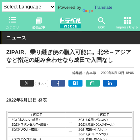
Powered by
Translate
トラベル Watch
企業・政府・官庁
海外エアライン
カテゴリ
過去記事
検索
Impressサイト
ニュース
ZIPAIR、乗り継ぎ便の購入可能に。北米～アジア
など指定の組み合わせなら成田で入国なし
編集部：吉本希
2022年6月13日 18:06
リスト
2022年6月13日 発表