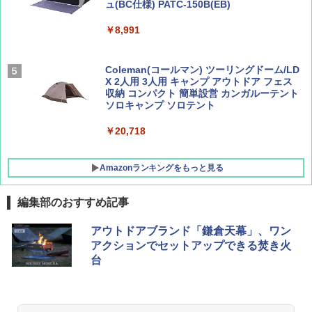
ュ(BC仕様) PATC-150B(EB)
SOTO ミニマル"旅"財布 ランダム2種】
解く (講談社現代新書)
￥8,991
￥1,500
￥1,540
Coleman(コールマン) ツーリングドーム/LD
X 2人用 3人用 キャンプ アウトドア フェス
収納 コンパクト 簡単設営 カンガルーテント
ソロキャンプ ソロテント
￥20,718
Amazonランキングをもっと見る
編集部のおすすめ記事
BUNDOK(バンドック)ソロ ドーム 1 EX BDK
アウトドアブランド「鎌倉天幕」、ワン
-08EX カーキ ソロキャンプ ポリエステル フ
アクションでセットアップできる焚き火
レーム テント
台
￥14,800