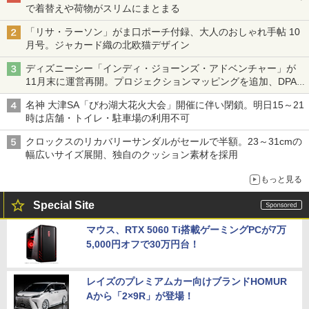
で着替えや荷物がスリムにまとまる
「リサ・ラーソン」がま口ポーチ付録、大人のおしゃれ手帖 10
月号。ジャカード織の北欧猫デザイン
ディズニーシー「インディ・ジョーンズ・アドベンチャー」が
11月末に運営再開。プロジェクションマッピングを追加、DPA
は1500円
名神 大津SA「びわ湖大花火大会」開催に伴い閉鎖。明日15～21
時は店舗・トイレ・駐車場の利用不可
クロックスのリカバリーサンダルがセールで半額。23～31cmの
幅広いサイズ展開、独自のクッション素材を採用
もっと見る
Special Site
マウス、RTX 5060 Ti搭載ゲーミングPCが7万
5,000円オフで30万円台！
レイズのプレミアムカー向けブランドHOMUR
Aから「2×9R」が登場！