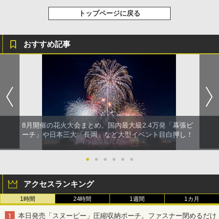
トップページに戻る
おすすめ記事
8月開催の花火大会まとめ。国内最大級2.4万発「幕張ビ
ーチ」や日本三大「長岡」など大型イベント目白押し！
●
●
●
●
●
●
アクセスランキング
1時間
24時間
1週間
1カ月
本日発売「スヌーピー」圧縮収納ポーチ。ファスナー閉めるだけ