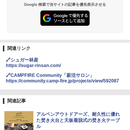
GRANDOOR ステンレス保冷剤 2個セット 2
Google 検索で当サイトの記事を優先表示させる
026リニューアル 急速冷凍 空間倍増 衛生的
コンパクト 保冷力長持ち
￥2,980
熊撃退スプレー 熊よけスプレー 熊スプレー
【日本企業販売】超強力クマ対策スプレー 30
0ml（連続噴射30秒）110ml（連続噴射15
関連リンク
秒）射程5～10m 安全ロック搭載 携帯収納袋
付き ヒグマ・イノシシ対策 自治体・教育機
🔗シュガー林産
関の購入実績 登山・キャンプ・アウトドア・
https://sugar-rinsan.com/
防災用品 長期保存可能 緊急時用 日本国内発
送
🔗CAMPFIRE Community「薪活サロン」
https://community.camp-fire.jp/projects/view/592087
￥3,680
DEWEL パラソル 大型 ビーチ アウトドアパ
関連記事
ラソル ガーデン サイトシート付 折りたたみ
防水 UVカット 4段階高さ調整 軽量 収納袋付
アルペンアウトドアーズ、耐久性に優れ
き
た焚き火台と天板着脱式の焚き火テーブ
￥6,459
ル