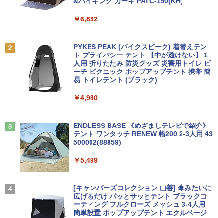
&ハイキング カーキ PATC-150(KH)
￥6,832
Coyote No.89 特集 星野道夫 夢見る旅
A09 地球の歩き方 イタリア 2026～2027 地
球の歩き方A ヨーロッパ
PYKES PEAK (パイクスピーク) 着替えテン
￥1,540
ト プライバシー テント 【中が透けない】 1
￥2,479
人用 折りたたみ 防災グッズ 災害用トイレ ビ
ーチ ピクニック ポップアップテント 携帯 簡
易 トイレテント (ブラック)
山と溪谷 2026年8月号「南アルプス大全」
A26 地球の歩き方 チェコ ポーランド スロヴ
￥4,980
ァキア 2026～2027 地球の歩き方A ヨーロッ
パ
￥1,540
￥2,277
ENDLESS BASE 《めざましテレビで紹介》
テント ワンタッチ RENEW 幅200 2-3人用 43
500002(88859)
AIRLINE（エアライン）2026年9月号【特
地球の歩き方 スター・ウォーズ
集】ボーイング110周年を祝して！
￥5,499
￥2,695
￥1,760
[キャンパーズコレクション 山善] 傘みたいに
広げるだけ パッとサッとテント ブラックコ
ーティング フルクローズ メッシュ 3-4人用
簡単設置 ポップアップテント エクルベージ
BE-PAL(ビ-パル) 2026年 9 月号【特別付録:
新しい日本地理 地図・統計・移動から読み