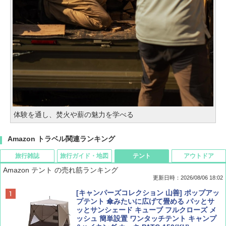
体験を通し、焚火や薪の魅力を学べる
Amazon トラベル関連ランキング
旅行雑誌
旅行ガイド・地図
テント
アウトドア
Amazon テント の売れ筋ランキング
更新日時：2026/08/06 18:02
ディズニーファン ２０２６年 ９月号 [雑
D40 地球の歩き方 チェンマイ タイ北部の魅
[キャンパーズコレクション 山善] ポップアッ
誌] (ＤＩＳＮＥＹ ＦＡＮ)
力的な町 2026～2027 地球の歩き方D アジア
プテント 傘みたいに広げて畳める パッとサ
ッとサンシェード キューブ フルクローズ メ
ッシュ 簡単設置 ワンタッチテント キャンプ
￥713
￥2,079