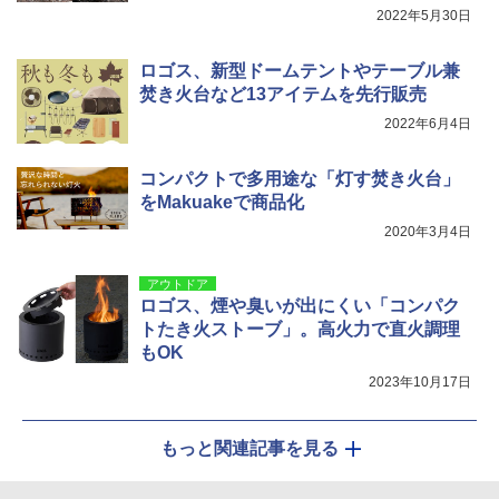
2022年5月30日
ポインターライト 強力 小型 緑色/赤色/青紫色
USB充電式 高精度 超長距離照射 長時間使用
ロゴス、新型ドームテントやテーブル兼
可能 安全ロック付き 高安全性 金属製耐久 コ
焚き火台など13アイテムを先行販売
ンパクト多機能設計 持ち運び便利 アウトド
ア/オフィス/教育現場/展示会用 緑
2022年6月4日
￥1,180
コンパクトで多用途な「灯す焚き火台」
をMakuakeで商品化
2020年3月4日
アウトドア
ロゴス、煙や臭いが出にくい「コンパク
トたき火ストーブ」。高火力で直火調理
もOK
2023年10月17日
もっと関連記事を見る