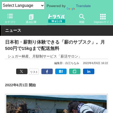
Powered by
Translate
トラベル Watch
旅のアイテム
その他
カテゴリ
過去記事
検索
Impressサイト
ニュース
日本初・薪割り体験できる「薪のサブスク」。月
500円で15kgまで配送無料
シュガー林産、月額制サービス「薪活サロン」
編集部：白江ちなみ
2022年6月6日 16:22
リスト
2022年6月1日 開始