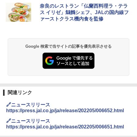
D40 地球の歩き方 チェンマイ タイ北部の魅
[キャンパーズコレクション 山善] ポップアッ
GRANDOOR ステンレス保冷剤 2個セット 2
奈良のレストラン「仏蘭西料理ラ・テラ
力的な町 2026～2027 地球の歩き方D アジア
プテント 傘みたいに広げて畳める パッとサ
026リニューアル 急速冷凍 空間倍増 衛生的
ス イリゼ」鷦鷯シェフ、JALの国内線フ
ッとサンシェード キューブ フルクローズ メ
コンパクト 保冷力長持ち
ァーストクラス機内食を監修
ッシュ 簡単設置 ワンタッチテント キャンプ
￥2,079
&ハイキング カーキ PATC-150(KH)
￥2,980
￥6,830
地球の歩き方 スター・ウォーズ
BUNDOK(バンドック)ソロ ドーム 1 EX BDK
Google 検索で当サイトの記事を優先表示させる
-08EX カーキ ソロキャンプ ポリエステル フ
PYKES PEAK (パイクスピーク) 着替えテン
レーム ドーム型 テント
￥2,695
ト プライバシー テント 【中が透けない】 1
人用 折りたたみ 防災グッズ 災害用トイレ ビ
￥14,800
ーチ ピクニック ポップアップテント 携帯 簡
易 トイレテント (ブラック)
僕が見た未来【完全版】
DEWEL パラソル 大型 ビーチ アウトドアパ
￥4,980
ラソル ガーデン サイトシート付 折りたたみ
￥0
防水 UVカット 4段階高さ調整 軽量 収納袋付
関連リンク
き
ENDLESS BASE 《めざましテレビで紹介》
🔗ニュースリリース
テント ワンタッチ RENEW 幅200 2-3人用 43
￥6,459
https://press.jal.co.jp/ja/release/202205/006652.html
500002(88859)
A09 地球の歩き方 イタリア 2026～2027 地
🔗ニュースリリース
球の歩き方A ヨーロッパ
￥5,999
熊撃退スプレー 熊よけスプレー 熊スプレー
https://press.jal.co.jp/ja/release/202205/006651.html
【日本企業販売】超強力クマ対策スプレー 30
￥2,479
0ml（連続噴射30秒）110ml（連続噴射15