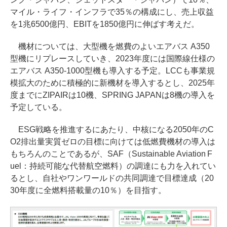
マイル・ライフ・インフラで35％の構成にし、売上収益
を1兆6500億円、EBITを1850億円に伸ばす考えだ。
機材については、大型機を燃費のよいエアバス A350
型機にリプレースしていき、2023年度には国際線仕様の
エアバス A350-1000型機も導入する予定。LCCも事業規
模拡大のために積極的に新機材を導入するとし、2025年
度までにZIPAIRは10機、SPRING JAPANは8機の導入を
予定している。
ESG戦略を推進するにあたり、中核になる2050年のC
O2排出量実質ゼロの目標に向けては低燃費機材の導入は
もちろんのことであるが、SAF（Sustainable Aviation F
uel：持続可能な代替航空燃料）の調達にも力を入れてい
るとし、自社やワンワールドの共同調達で目標達成（20
30年度に全燃料搭載量の10％）を目指す。