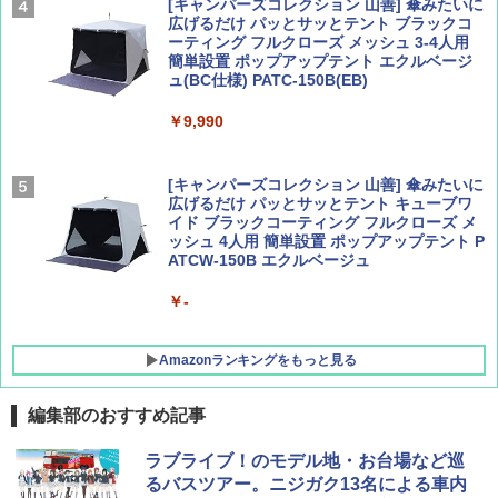
￥2,277
[キャンパーズコレクション 山善] 傘みたいに
広げるだけ パッとサッとテント ブラックコ
ーティング フルクローズ メッシュ 3-4人用
簡単設置 ポップアップテント エクルベージ
AIRLINE（エアライン）2026年9月号【特
新しい日本地理 地図・統計・移動から読み
ュ(BC仕様) PATC-150B(EB)
集】ボーイング110周年を祝して！
解く (講談社現代新書)
￥9,990
￥1,760
￥1,540
[キャンパーズコレクション 山善] 傘みたいに
広げるだけ パッとサッとテント キューブワ
イド ブラックコーティング フルクローズ メ
ッシュ 4人用 簡単設置 ポップアップテント P
ATCW-150B エクルベージュ
￥-
Amazonランキングをもっと見る
編集部のおすすめ記事
GRANDOOR ステンレス保冷剤 2個セット 2
ラブライブ！のモデル地・お台場など巡
026リニューアル 急速冷凍 空間倍増 衛生的
るバスツアー。ニジガク13名による車内
コンパクト 保冷力長持ち