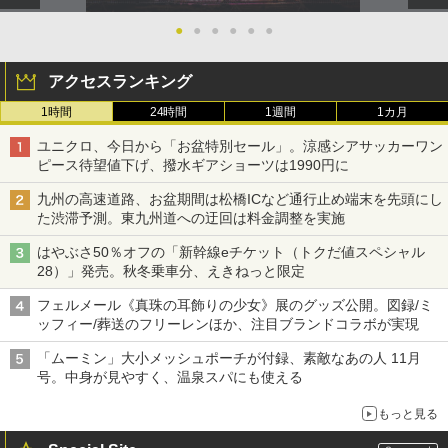
●
●
●
●
●
●
アクセスランキング
1時間
24時間
1週間
1カ月
ユニクロ、今日から「お盆特別セール」。涼感シアサッカーワン
ピース待望値下げ、撥水ギアショーツは1990円に
九州の高速道路、お盆期間は松橋ICなど通行止め端末を先頭にし
た渋滞予測。東九州道への迂回は料金調整を実施
はやぶさ50％オフの「新幹線eチケット（トクだ値スペシャル
28）」発売。秋冬乗車分、えきねっと限定
フェルメール《真珠の耳飾りの少女》展のグッズ公開。図録/ミ
ッフィー/葬送のフリーレンほか、注目ブランドコラボが実現
「ムーミン」大小メッシュポーチが付録、素敵なあの人 11月
号。中身が見やすく、温泉スパにも使える
もっと見る