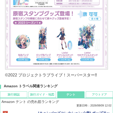
©2022 プロジェクトラブライブ！スーパースター!!
Amazon トラベル関連ランキング
旅行雑誌
旅行ガイド・地図
テント
アウトドア
Amazon テント の売れ筋ランキング
更新日時：2026/08/09 12:02
BE-PAL(ビ-パル) 2026年 9 月号【特別付録:
地球の歩き方 スター・ウォーズ
[キャンパーズコレクション 山善] ポップアッ