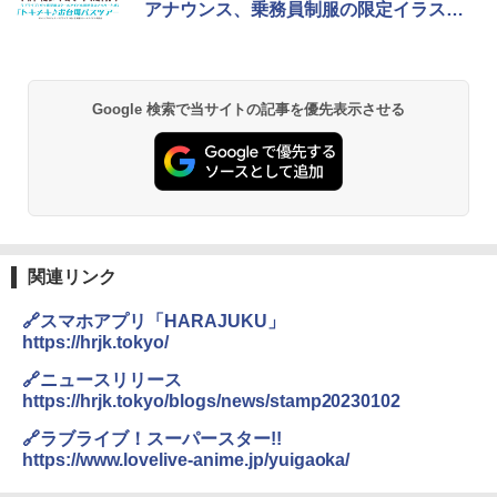
アナウンス、乗務員制服の限定イラスト
グッズ販売も
￥2,980
DEWEL パラソル 大型 ビーチ アウトドアパ
Google 検索で当サイトの記事を優先表示させる
ラソル ガーデン サイトシート付 折りたたみ
防水 UVカット 4段階高さ調整 軽量 収納袋付
き
￥6,459
熊撃退スプレー 熊よけスプレー 熊スプレー
【日本企業販売】超強力クマ対策スプレー 30
関連リンク
0ml（連続噴射30秒）110ml（連続噴射15
秒）射程5～10m 安全ロック搭載 携帯収納袋
🔗スマホアプリ「HARAJUKU」
付き ヒグマ・イノシシ対策 自治体・教育機
https://hrjk.tokyo/
関の購入実績 登山・キャンプ・アウトドア・
防災用品 長期保存可能 緊急時用 日本国内発
🔗ニュースリリース
送
https://hrjk.tokyo/blogs/news/stamp20230102
￥3,680
🔗ラブライブ！スーパースター!!
https://www.lovelive-anime.jp/yuigaoka/
ポインターライト 強力 小型 緑色/赤色/青紫色