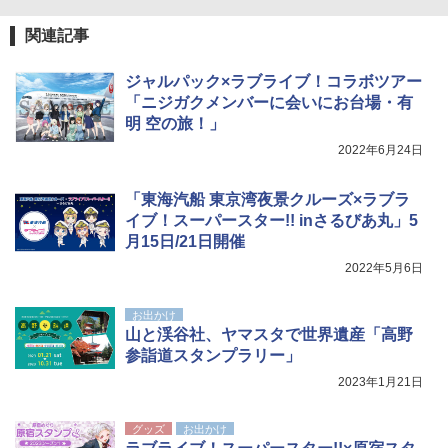
USB充電式 高精度 超長距離照射 長時間使用
可能 安全ロック付き 高安全性 金属製耐久 コ
関連記事
ンパクト多機能設計 持ち運び便利 アウトド
ア/オフィス/教育現場/展示会用 緑
ジャルパック×ラブライブ！コラボツアー
￥1,180
「ニジガクメンバーに会いにお台場・有
明 空の旅！」
2022年6月24日
HYREKK 八角形タープ 防水タープ 3×4.5m
ブラックラバーコーティング UPF50+ UVカ
ット 5000mm耐水圧 210D生地 遮光
「東海汽船 東京湾夜景クルーズ×ラブラ
イブ！スーパースター!! inさるびあ丸」5
￥6,579
月15日/21日開催
2022年5月6日
お出かけ
山と渓谷社、ヤマスタで世界遺産「高野
参詣道スタンプラリー」
2023年1月21日
グッズ
お出かけ