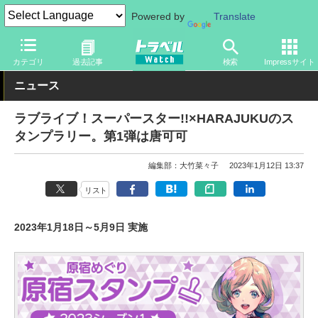
Powered by
Translate
トラベル Watch
地域
国内旅行
東京
カテゴリ
過去記事
検索
Impressサイト
ニュース
ラブライブ！スーパースター!!×HARAJUKUのス
タンプラリー。第1弾は唐可可
編集部：大竹菜々子
2023年1月12日 13:37
リスト
2023年1月18日～5月9日 実施