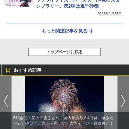
ラブライブ！スーパースター!!×原宿スタ
ンプラリー。第2弾は嵐千砂都
2023年1月26日
もっと関連記事を見る
トップページに戻る
おすすめ記事
8月開催の花火大会まとめ。国内最大級2.4万発「幕張ビ
ーチ」や日本三大「長岡」など大型イベント目白押し！