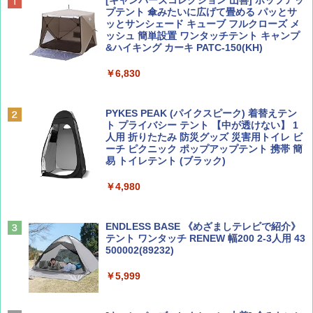
SOTO ミニマル"旅"財布 ランダム2種】
プテント 傘みたいに広げて畳める パッとサ
ッとサンシェード キューブ フルクローズ メ
￥2,695
ッシュ 簡単設置 ワンタッチテント キャンプ
￥1,500
&ハイキング カーキ PATC-150(KH)
￥6,830
ディズニーファン ２０２６年 ９月号 [雑
D40 地球の歩き方 チェンマイ タイ北部の魅
誌] (ＤＩＳＮＥＹ ＦＡＮ)
力的な町 2026～2027 地球の歩き方D アジア
PYKES PEAK (パイクスピーク) 着替えテン
ト プライバシー テント 【中が透けない】 1
￥713
￥2,079
人用 折りたたみ 防災グッズ 災害用トイレ ビ
ーチ ピクニック ポップアップテント 携帯 簡
易 トイレテント (ブラック)
山と溪谷 2026年8月号「南アルプス大全」
A09 地球の歩き方 イタリア 2026～2027 地
￥4,980
球の歩き方A ヨーロッパ
￥1,540
￥2,479
ENDLESS BASE 《めざましテレビで紹介》
テント ワンタッチ RENEW 幅200 2-3人用 43
500002(89232)
Coyote No.89 特集 星野道夫 夢見る旅
A26 地球の歩き方 チェコ ポーランド スロヴ
ァキア 2026～2027 地球の歩き方A ヨーロッ
￥5,999
パ
￥1,540